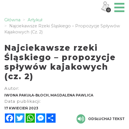
0
Główna
Artykuł
Najciekawsze Rzeki Śląskiego – Propozycje Spływów
Kajakowych (cz. 2)
Najciekawsze rzeki
Śląskiego – propozycje
spływów kajakowych
(cz. 2)
Autor:
IWONA PAKUŁA-BŁOCH, MAGDALENA PAWLICA
Data publikacji:
17 KWIECIEŃ 2023
Facebook
Twitter
WhatsApp
Messenger
Share
ODSŁUCHAJ TEKST