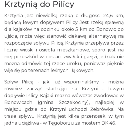
Krztynią do Pilicy
Krztynia jest niewielką rzeką o długości 24,8 km,
będącą lewym dopływem Pilicy. Jest rzeką spławną
dla kajaków na odcinku około 5 km od Bonowic do
ujścia, może więc stanowić ciekawą alternatywę na
rozpoczęcie spływu Pilicą. Krztynia przepływa przez
liczne wioski i osiedla mieszkaniowe, sporo jest na
niej przeszkód w postaci zwałek i gałęzi, jednak nie
można odmówić tej rzece uroku, ponieważ pięknie
wije się po terenach leśnych i łąkowych.
Spływ Pilicą - jak już wspominaliśmy - można
również zacząć startując na Krztyni - lewym
dopływie Pilicy. Kajaki można wówczas zwodować w
Bonowicach (gmina Szczekociny), najlepiej w
miejscu gdzie do Krztyni uchodzi Żebrówka. Na
trasie spływu Krztynią jest kilka przenosek, w tym
jedna uciążliwa - w Tęgoborzu za mostem DK 46.