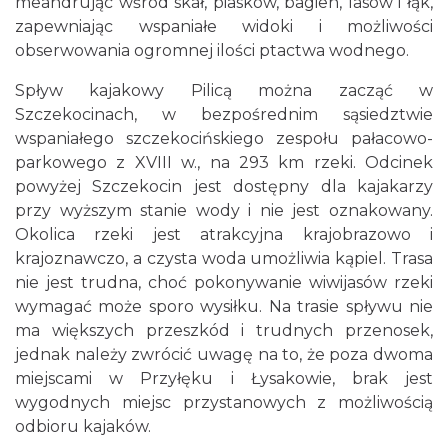
meandrując wśród skał, piasków, bagien, lasów i łąk,
zapewniając wspaniałe widoki i możliwości
obserwowania ogromnej ilości ptactwa wodnego.
Spływ kajakowy Pilicą można zacząć w
Szczekocinach, w bezpośrednim sąsiedztwie
wspaniałego szczekocińskiego zespołu pałacowo-
parkowego z XVIII w., na 293 km rzeki. Odcinek
powyżej Szczekocin jest dostępny dla kajakarzy
przy wyższym stanie wody i nie jest oznakowany.
Okolica rzeki jest atrakcyjna krajobrazowo i
krajoznawczo, a czysta woda umożliwia kąpiel. Trasa
nie jest trudna, choć pokonywanie wiwijasów rzeki
wymagać może sporo wysiłku. Na trasie spływu nie
ma większych przeszkód i trudnych przenosek,
jednak należy zwrócić uwagę na to, że poza dwoma
miejscami w Przyłęku i Łysakowie, brak jest
wygodnych miejsc przystanowych z możliwością
odbioru kajaków.