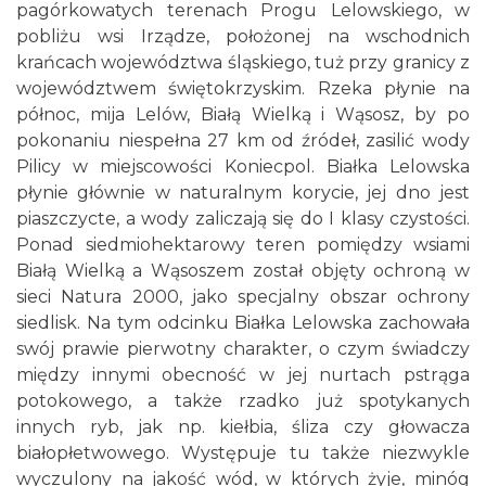
pagórkowatych terenach Progu Lelowskiego, w
pobliżu wsi Irządze, położonej na wschodnich
krańcach województwa śląskiego, tuż przy granicy z
województwem świętokrzyskim. Rzeka płynie na
północ, mija Lelów, Białą Wielką i Wąsosz, by po
pokonaniu niespełna 27 km od źródeł, zasilić wody
Pilicy w miejscowości Koniecpol. Białka Lelowska
płynie głównie w naturalnym korycie, jej dno jest
piaszczycte, a wody zaliczają się do I klasy czystości.
Ponad siedmiohektarowy teren pomiędzy wsiami
Białą Wielką a Wąsoszem został objęty ochroną w
sieci Natura 2000, jako specjalny obszar ochrony
siedlisk. Na tym odcinku Białka Lelowska zachowała
swój prawie pierwotny charakter, o czym świadczy
między innymi obecność w jej nurtach pstrąga
potokowego, a także rzadko już spotykanych
innych ryb, jak np. kiełbia, śliza czy głowacza
białopłetwowego. Występuje tu także niezwykle
wyczulony na jakość wód, w których żyje, minóg