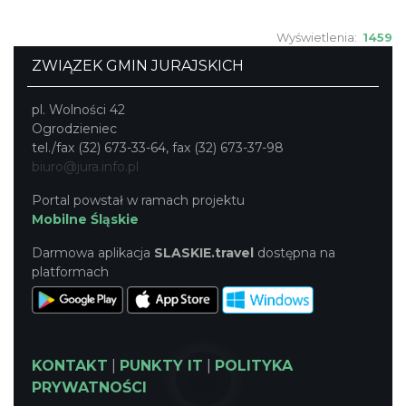
Wyświetlenia:
1459
ZWIĄZEK GMIN JURAJSKICH
pl. Wolności 42
Ogrodzieniec
tel./fax (32) 673-33-64, fax (32) 673-37-98
biuro@jura.info.pl
Portal powstał w ramach projektu
Mobilne Śląskie
Darmowa aplikacja
SLASKIE.travel
dostępna na
platformach
KONTAKT
|
PUNKTY IT
|
POLITYKA
PRYWATNOŚCI