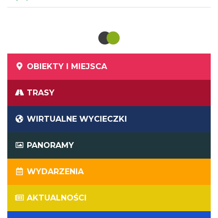
Techniki lub nawet bez większego wysiłku cieszyć się
górskim krajobrazem Beskidów i Śląska Cieszyńskiego.
OBIEKTY I MIEJSCA
TRASY
WIRTUALNE WYCIECZKI
PANORAMY
WYDARZENIA
AKTUALNOŚCI