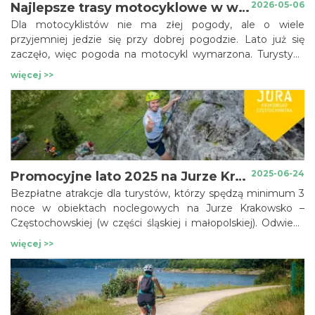
2026-05-06
Najlepsze trasy motocyklowe w województwie Śląskim
Dla motocyklistów nie ma złej pogody, ale o wiele
przyjemniej jedzie się przy dobrej pogodzie. Lato już się
zaczęło, więc pogoda na motocykl wymarzona. Turystykę
motocyklową można uprawiać bez ograniczeń. A gdzie
więcej >>
jeździć w województwie śląskim? Tym środkiem transportu
można dotrzeć praktycznie do każdego miejsca, bez
większych problemów. Przedstawiamy sześć tras,
biegnących przez Jurę Krakowsko-Częstochowską, Beskidy
czy Ziemię Pszczyńską, dostarczą motocyklistom
niesamowitych emocji, a na pewno krajoznawczych wrażeń.
2025-06-24
Promocyjne lato 2025 na Jurze Krakowsko-Częstochowskiej - Jura Aktywna i Bezpieczna !!!!
Bezpłatne atrakcje dla turystów, którzy spędzą minimum 3
noce w obiektach noclegowych na Jurze Krakowsko –
Częstochowskiej (w części śląskiej i małopolskiej). Odwiedź
Jurę Krakowsko-Częstochowską – region pełen zamków,
więcej >>
malowniczych dolin i skalnych ostańców. Połącz aktywny
wypoczynek z nauką, bezpieczeństwem i
niezapomnianymi wrażeniami.