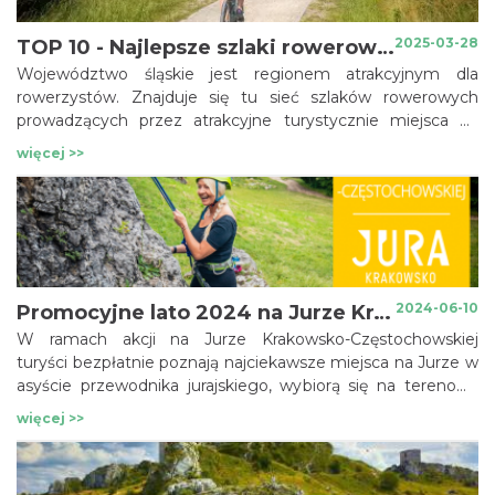
2025-03-28
TOP 10 - Najlepsze szlaki rowerowe w Śląskim
Województwo śląskie jest regionem atrakcyjnym dla
rowerzystów. Znajduje się tu sieć szlaków rowerowych
prowadzących przez atrakcyjne turystycznie miejsca na
zielonych obszarach leśnych Krainy Górnej Odry, wśród
więcej >>
górskich krajobrazów Beskidów i Śląska Cieszyńskiego, czy
między zamkami i skałami Jury Krakowsko-
Częstochowskiej. Szlaki są dobrze oznakowane w terenie, a
ich nawierzchnie w większości utwardzone. Poznaj
najlepsze szlaki rowerowe w województwie śląskim!
2024-06-10
Promocyjne lato 2024 na Jurze Krakowsko - Częstochowskiej
W ramach akcji na Jurze Krakowsko-Częstochowskiej
turyści bezpłatnie poznają najciekawsze miejsca na Jurze w
asyście przewodnika jurajskiego, wybiorą się na terenową
eskapadę z Grupą Jurajską GOPR oraz spróbują wspinaczki
więcej >>
skałkowej pod okiem wykwalifikowanych instruktorów.