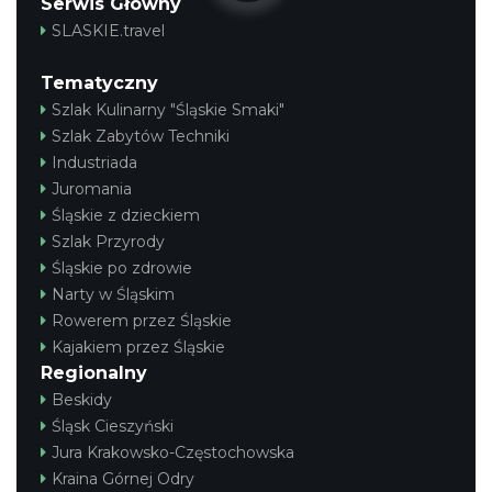
Serwis Główny
SLASKIE.travel
Tematyczny
Szlak Kulinarny "Śląskie Smaki"
Szlak Zabytów Techniki
Industriada
Juromania
Śląskie z dzieckiem
Szlak Przyrody
Śląskie po zdrowie
Narty w Śląskim
Rowerem przez Śląskie
Kajakiem przez Śląskie
Regionalny
Beskidy
Śląsk Cieszyński
Jura Krakowsko-Częstochowska
Kraina Górnej Odry