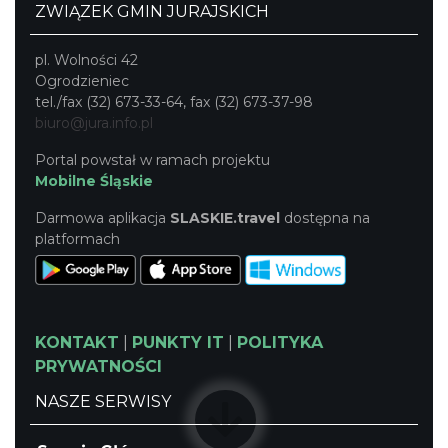
ZWIĄZEK GMIN JURAJSKICH
pl. Wolności 42
Ogrodzieniec
tel./fax (32) 673-33-64, fax (32) 673-37-98
biuro@jura.info.pl
Portal powstał w ramach projektu
Mobilne Śląskie
Darmowa aplikacja
SLASKIE.travel
dostępna na
platformach
KONTAKT
|
PUNKTY IT
|
POLITYKA
PRYWATNOŚCI
NASZE SERWISY