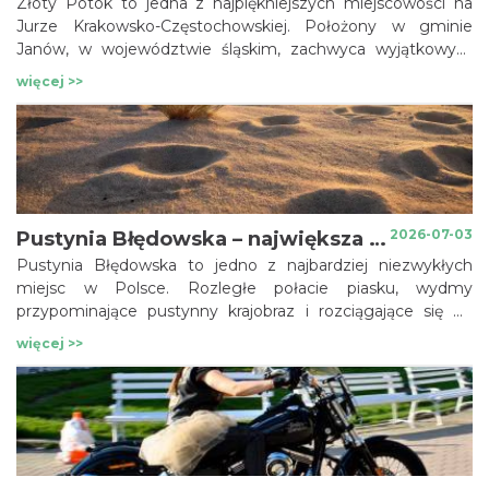
Złoty Potok to jedna z najpiękniejszych miejscowości na
Jurze Krakowsko-Częstochowskiej. Położony w gminie
Janów, w województwie śląskim, zachwyca wyjątkowym
połączeniem malowniczych krajobrazów, zabytków,
więcej >>
rezerwatów przyrody i licznych atrakcji turystycznych. To
doskonały kierunek zarówno na jednodniową wycieczkę, jak
i weekendowy pobyt.
2026-07-03
Pustynia Błędowska – największa pustynia w Polsce. Co warto zobaczyć i jak zaplanować wizytę?
Pustynia Błędowska to jedno z najbardziej niezwykłych
miejsc w Polsce. Rozległe połacie piasku, wydmy
przypominające pustynny krajobraz i rozciągające się po
horyzont przestrzenie sprawiają, że trudno uwierzyć, iż
więcej >>
znajduje się zaledwie kilkadziesiąt kilometrów od
Górnośląsko-Zagłębiowskiej Metropolii. To miejsce od lat
przyciąga miłośników przyrody, fotografów, rowerzystów
oraz wszystkich, którzy szukają nietypowych atrakcji na
jednodniowy wyjazd.