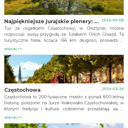
2024-05-08
Najpiękniejsze jurajskie plenery: Olsztyn, Sokole Góry, Mstów
Tuż za rogatkami Częstochowy, w Olsztynie, można
rozpocząć swoją przygodę ze Szlakiem Orlich Gniazd. Ta
turystyczna trasa, licząca 166 km długości, prowadzi z
Krakowa do Częstochowy (lub odwrotnie) i została
więcej >>
oznakowana w 1953 r. wśród najbardziej malowniczych
fragmentów Wyżyny Krakowsko-Częstochowskiej, zwanej
popularnie Jurą. Oprócz tytułowych „orlich gniazd”, czyli ruin
zamków i strażnic rycerskich, atrakcją szlaku są różnorodne
formy krasowe: ostańce wapienne, jaskinie, doliny i
grzebienie skalne.
2024-03-26
Częstochowa
Częstochowa to 200-tysięczne miasto z ponad 800-letnią
historią, położone na Jurze Krakowsko-Częstochowskiej, w
którym tradycja i kultura codziennie przeplatają się z
rytmem życia nowoczesnego miasta. To największe
więcej >>
centrum gospodarcze, akademickie, kulturalne i
administracyjne na północy województwa śląskiego, będące