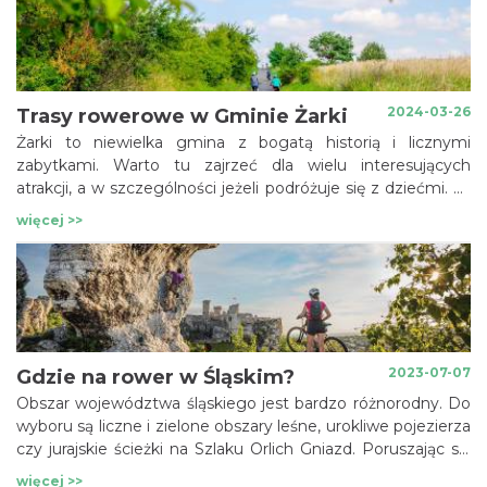
jednocześnie znanym od setek lat w kraju i zagranicą
ośrodkiem pielgrzymowania dzięki obecności w mieście
Sanktuarium na Jasnej Górze.
2024-03-26
Trasy rowerowe w Gminie Żarki
Żarki to niewielka gmina z bogatą historią i licznymi
zabytkami. Warto tu zajrzeć dla wielu interesujących
atrakcji, a w szczególności jeżeli podróżuje się z dziećmi. To
również doskonała destynacja dla rowerzystów, bo
więcej >>
staraniem gminy powstało kilkadziesiąt kilometrów
wyasfaltowanych ścieżek pieszo-rowerowych, w większości
wyłączonych z ruchu samochodowego, łączących
najcenniejsze miejsca związane z kulturą, tradycją,
dziedzictwem przyrodniczym i kulturowym gminy Żarki
oraz gmin sąsiednich.
2023-07-07
Gdzie na rower w Śląskim?
Obszar województwa śląskiego jest bardzo różnorodny. Do
wyboru są liczne i zielone obszary leśne, urokliwe pojezierza
czy jurajskie ścieżki na Szlaku Orlich Gniazd. Poruszając się
rowerem można odwiedzać obiekty na Szlaku Zabytków
więcej >>