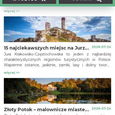
spokojniejsze, region odsłania swoje najbardziej malownicze
oblicze. To doskonały moment, aby wybrać się na spacer,
więcej >>
rodzinną wycieczkę, fotograficzną wyprawę albo
weekendowy odpoczynek blisko natury.
2026-07-24
15 najciekawszych miejsc na Jurze Krakowsko-Częstochowskiej
Jura Krakowsko-Częstochowska to jeden z najbardziej
charakterystycznych regionów turystycznych w Polsce.
Wapienne ostańce, jaskinie, zamki, lasy i doliny tworzą
krajobraz, który trudno pomylić z jakimkolwiek innym
więcej >>
miejscem. To dobry kierunek zarówno na weekendowy
wyjazd, jak i jednodniową wycieczkę – pieszą, rowerową czy
po prostu nastawioną na zwiedzanie.
2026-07-24
Złoty Potok – malownicze miasteczko na Jurze Krakowsko-Częstochowskiej