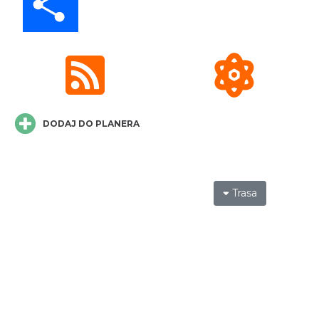
Juromania na Zamku Ogrodzieniec:
18.09.2026 (piątek)
Podzamcze
0.00 km
2026-09-18
DODAJ DO PLANERA
Trasa
Juromania na Zamku Ogrodzieniec:
19.09.2026 (sobota)
Podzamcze
0.00 km
2026-09-19