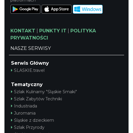
KONTAKT
|
PUNKTY IT
|
POLITYKA
PRYWATNOŚCI
Juromania na Zamku Bydlin: 19.09.2026
NASZE SERWISY
(sobota)
Bydlin
8.86 km
2026-09-19
Serwis Główny
SLASKIE.travel
Tematyczny
Szlak Kulinarny "Śląskie Smaki"
Szlak Zabytów Techniki
Industriada
Juromania
Metal vs Core Zawiercie 2026
Śląskie z dzieckiem
Zawiercie
Szlak Przyrody
9.15 km
2026-09-05