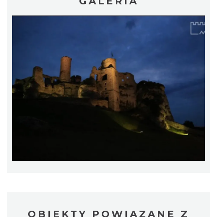
GALERIA
AEROPIKNIK - BALONIADA na Zamku
Ogrodzieniec
Podzamcze
0.05 km
2026-08-08
OBIEKTY POWIĄZANE Z
Pokazy walk rycerskich przy Zamku