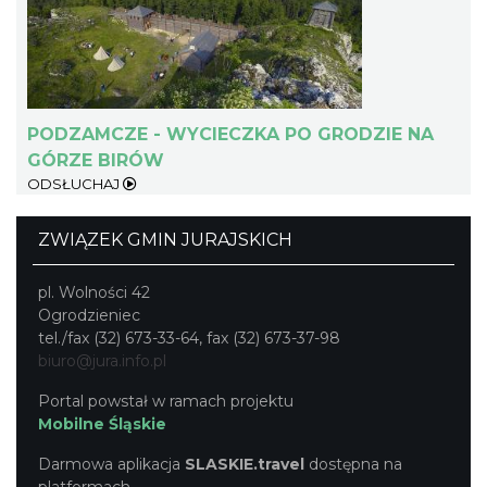
Juromania na Zamku Pilcza w Smoleniu:
19.09.2026 (sobota)
PODZAMCZE - WYCIECZKA PO GRODZIE NA
Smoleń
GÓRZE BIRÓW
8.07 km
2026-09-19
ODSŁUCHAJ
ZWIĄZEK GMIN JURAJSKICH
pl. Wolności 42
Ogrodzieniec
tel./fax (32) 673-33-64, fax (32) 673-37-98
biuro@jura.info.pl
Juromania w Zawierciu: 19.09.2026 (sobota)
Portal powstał w ramach projektu
Zawiercie
Mobilne Śląskie
8.43 km
2026-09-19
Darmowa aplikacja
SLASKIE.travel
dostępna na
platformach