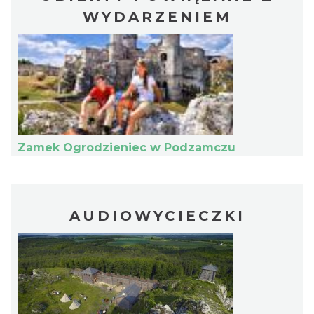
WYDARZENIEM
Ogrodzieniec
Podzamcze
0.05 km
2026-08-15
Zamek Ogrodzieniec w Podzamczu
DISCO-OGRO FESTIWAL przy Zamku
Ogrodzieniec
Podzamcze
AUDIOWYCIECZKI
0.05 km
2026-08-28