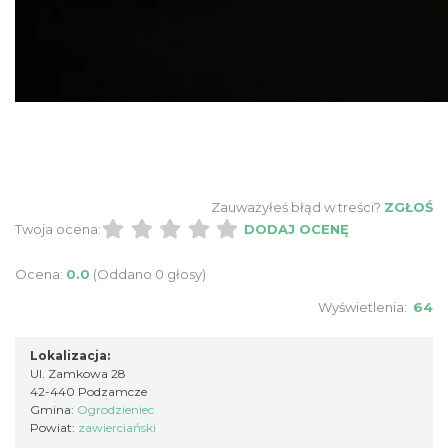
Podzamcze
0.00 km
2026-09-18
Zauważyłeś błąd w treści?
ZGŁOŚ
Twoja ocena:
DODAJ OCENĘ
Ocena:
0.0
(Oddano 0 głosy)
Wyświetlenia:
64
Podzamcze
0.00 km
2026-09-25
Lokalizacja:
Ul. Zamkowa 28
42-440 Podzamcze
Gmina:
Ogrodzieniec
Powiat:
zawierciański