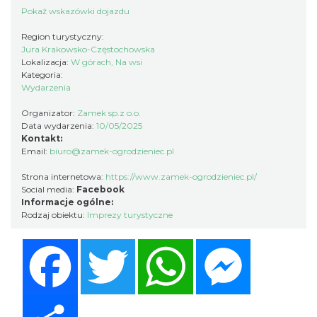
Pokaż wskazówki dojazdu
Region turystyczny:
Jura Krakowsko-Częstochowska
Lokalizacja:
W górach, Na wsi
Podzamcze
Kategoria:
0.00 km
2026-09-06
Wydarzenia
Organizator:
Zamek sp.z o.o.
Data wydarzenia:
10/05/2025
Kontakt:
Email:
biuro@zamek-ogrodzieniec.pl
Strona internetowa:
https://www.zamek-ogrodzieniec.pl/
Social media:
Facebook
Informacje ogólne:
Podzamcze
Rodzaj obiektu:
Imprezy turystyczne
0.00 km
2026-09-13
Facebook
Twitter
WhatsApp
Messenger
Share