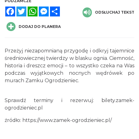
PODZAMCZE
Facebook
Twitter
WhatsApp
Messenger
Share
ODSŁUCHAJ TEKST
DODAJ DO PLANERA
Przeżyj niezapomnianą przygodę i odkryj tajemnice
średniowiecznej twierdzy w blasku ognia. Ciemność,
Podzamcze
0.00 km
2026-08-21
historia i dreszcz emocji – to wszystko czeka na Was
podczas wyjątkowych nocnych wędrówek po
murach Zamku Ogrodzieniec.
Sprawdź terminy i rezerwuj:
bilety.zamek-
ogrodzieniec.pl
źródło:
https://www.zamek-ogrodzieniec.pl/
Podzamcze
0.00 km
2026-08-28