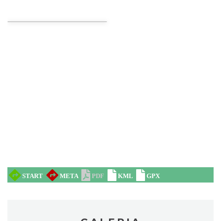
Juromania na Zamku Ogrodzieniec:
20.09.2026 (niedziela)
Podzamcze
0.00 km
2026-09-20
Międzynarodowy Turniej Rycerski w
Podzamczu 2026
Podzamcze
0.05 km
2026-08-22