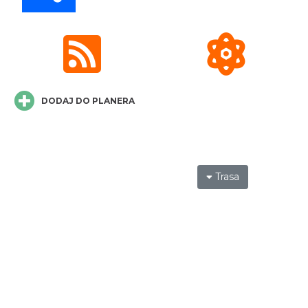
0.24 km
2026-08-08
DODAJ DO PLANERA
Noc Perseidów w Grodzie na Górze Birów
Podzamcze
0.42 km
2026-08-15
Trasa
Kalendarium Wydarzeń Jurajskich 2026