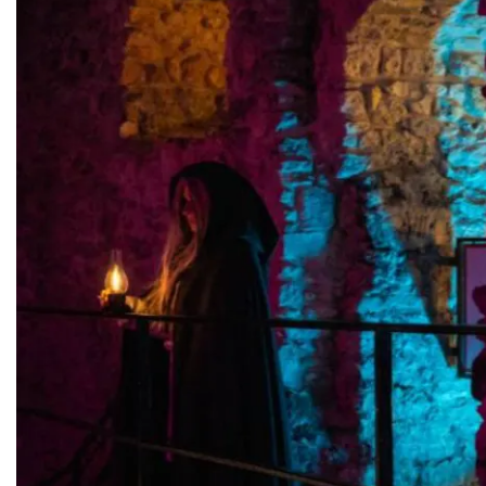
Podzamcze
0.00 km
2026-09-04
Podzamcze
0.00 km
2026-09-11