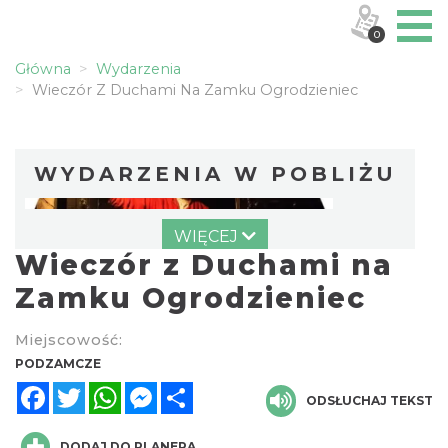
0
Główna
Wydarzenia
Wieczór Z Duchami Na Zamku Ogrodzieniec
WYDARZENIA W POBLIŻU
WIĘCEJ
Wieczór z Duchami na
Zamku Ogrodzieniec
Miejscowość:
Wieczór z Duchami na Zamku
PODZAMCZE
Ogrodzieniec
Facebook
Twitter
WhatsApp
Messenger
Share
ODSŁUCHAJ TEKST
Podzamcze
0.00 km
2026-08-14
DODAJ DO PLANERA