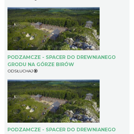
Rabsztyn
15.57 km
2026-08-15
PODZAMCZE - SPACER DO DREWNIANEGO
GRODU NA GÓRZE BIRÓW
ODSŁUCHAJ
Rabsztyn
15.57 km
2026-08-22
PODZAMCZE - SPACER DO DREWNIANEGO