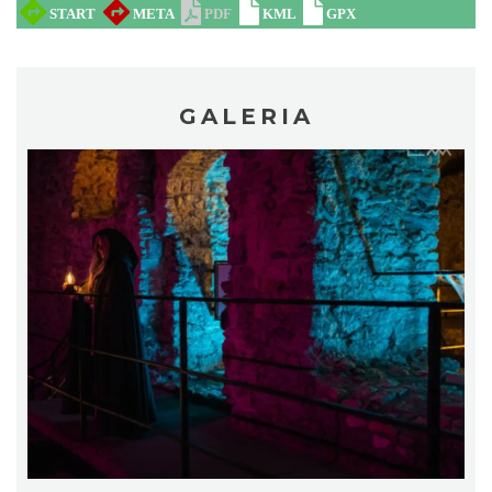
Półmaraton oraz Ćwierćmaraton Jurajski
Niegowonice
10.85 km
2026-12-19
GALERIA
Festiwal Biegowy JuraRun 2026. Wielkie
bieganie wraca na Jurę!
11.57 km
2026-10-02