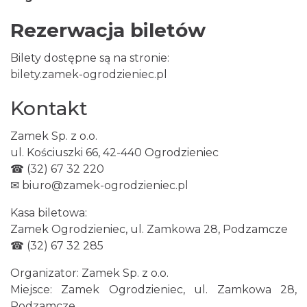
Rezerwacja biletów
Międzynarodowy Turniej Rycerski w
Podzamczu 2026
Bilety dostępne są na stronie:
Podzamcze
0.05 km
2026-08-22
bilety.zamek-ogrodzieniec.pl
Kontakt
Zamek Sp. z o.o.
ul. Kościuszki 66, 42-440 Ogrodzieniec
☎ (32) 67 32 220
✉
biuro@zamek-ogrodzieniec.pl
AEROPIKNIK - BALONIADA na Zamku
Kasa biletowa:
Ogrodzieniec
Zamek Ogrodzieniec, ul. Zamkowa 28, Podzamcze
Podzamcze
☎ (32) 67 32 285
0.05 km
2026-08-08
Organizator: Zamek Sp. z o.o.
Miejsce: Zamek Ogrodzieniec, ul. Zamkowa 28,
Podzamcze