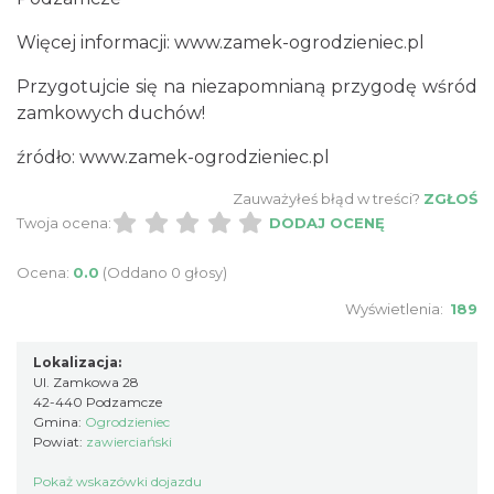
Więcej informacji:
www.zamek-ogrodzieniec.pl
Przygotujcie się na niezapomnianą przygodę wśród
zamkowych duchów!
Pokazy walk rycerskich przy Zamku
Ogrodzieniec
źródło:
www.zamek-ogrodzieniec.pl
Podzamcze
0.05 km
2026-08-15
Zauważyłeś błąd w treści?
ZGŁOŚ
Twoja ocena:
DODAJ OCENĘ
Ocena:
0.0
(Oddano 0 głosy)
Wyświetlenia:
189
Lokalizacja:
Ul. Zamkowa 28
DISCO-OGRO FESTIWAL przy Zamku
42-440 Podzamcze
Ogrodzieniec
Gmina:
Ogrodzieniec
Powiat:
zawierciański
Podzamcze
0.05 km
2026-08-28
Pokaż wskazówki dojazdu