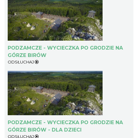
Dni Wolbromia 2026
Wolbrom
15.43 km
2026-08-21
PODZAMCZE - WYCIECZKA PO GRODZIE NA
GÓRZE BIRÓW
ODSŁUCHAJ
Rabsztyn
15.57 km
2026-08-08
PODZAMCZE - WYCIECZKA PO GRODZIE NA
GÓRZE BIRÓW - DLA DZIECI
ODSŁUCHAJ