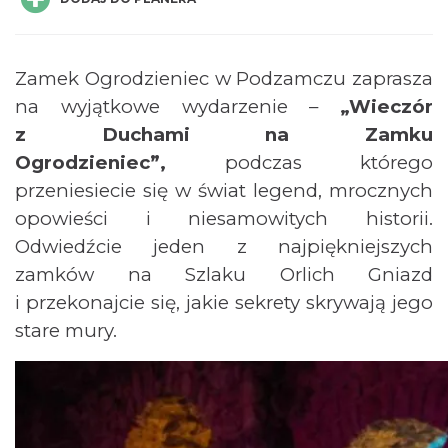
Zamek Ogrodzieniec w Podzamczu zaprasza
na wyjątkowe wydarzenie –
„Wieczór
z Duchami na Zamku
Ogrodzieniec”,
podczas którego
Podzamcze
0.00 km
2026-08-21
przeniesiecie się w świat legend, mrocznych
opowieści i niesamowitych historii.
Odwiedźcie jeden z najpiękniejszych
zamków na Szlaku Orlich Gniazd
i przekonajcie się, jakie sekrety skrywają jego
stare mury.
Podzamcze
0.00 km
2026-08-28