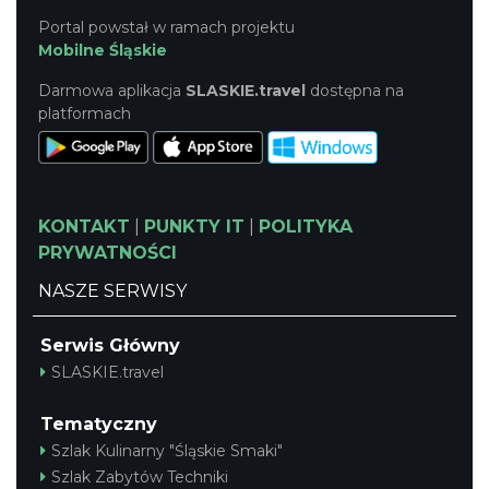
Portal powstał w ramach projektu
Letnie Kino Plenerowe 2026 na olkuskim
Mobilne Śląskie
Rynku
Olkusz
Darmowa aplikacja
SLASKIE.travel
dostępna na
17.44 km
2026-08-28
platformach
KONTAKT
|
PUNKTY IT
|
POLITYKA
PRYWATNOŚCI
NASZE SERWISY
XIII Myszkowska Ósemka 2026 – bieg
uliczny w Myszkowie na dystansie 8 km
Serwis Główny
Myszków
SLASKIE.travel
19.96 km
2026-09-06
Tematyczny
Szlak Kulinarny "Śląskie Smaki"
Szlak Zabytów Techniki