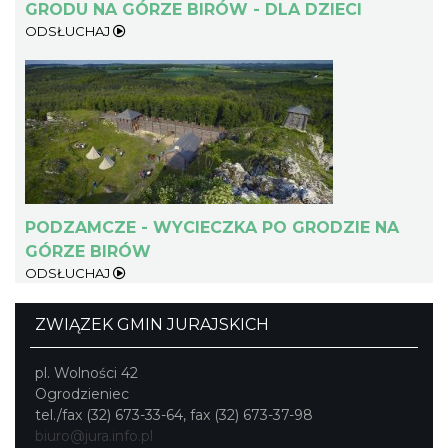
Rabsztyn
GRODU NA GÓRZE BIRÓW - DLA DZIECI
15.57 km
2026-08-29
ODSŁUCHAJ
III Zlot Klasyków pod Zamkiem w
PODZAMCZE - WYCIECZKA PO GRODZIE NA
Rabsztynie
GÓRZE BIRÓW
Rabsztyn
ODSŁUCHAJ
15.64 km
2026-09-06
ZWIĄZEK GMIN JURAJSKICH
pl. Wolności 42
Ogrodzieniec
tel./fax (32) 673-33-64, fax (32) 673-37-98
biuro@jura.info.pl