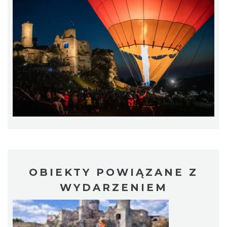
0.24 km
2026-08-08
Noc Perseidów w Grodzie na Górze Birów
Podzamcze
0.42 km
2026-08-15
OBIEKTY POWIĄZANE Z
WYDARZENIEM
Kalendarium Wydarzeń Jurajskich 2026