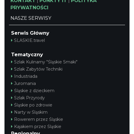
KONTAKT
|
PUNKTY IT
|
POLITYKA
PRYWATNOŚCI
Rabsztyn
15.57 km
2026-08-15
NASZE SERWISY
Serwis Główny
SLASKIE.travel
Tematyczny
Szlak Kulinarny "Śląskie Smaki"
Szlak Zabytów Techniki
Rabsztyn
Industriada
15.57 km
2026-08-22
Juromania
Śląskie z dzieckiem
Szlak Przyrody
Śląskie po zdrowie
Narty w Śląskim
Rowerem przez Śląskie
Kajakiem przez Śląskie
Regionalny