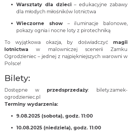
Warsztaty dla dzieci
– edukacyjne zabawy
dla młodych miłośników lotnictwa
Wieczorne show
– iluminacje balonowe,
pokazy ognia i nocne loty z pirotechniką
Podzamcze
To wyjątkowa okazja, by doświadczyć
magii
0.00 km
2026-09-04
lotnictwa
w malowniczej scenerii Zamku
Ogrodzieniec – jednej z najpiękniejszych warowni w
Polsce!
Bilety:
Dostępne w
przedsprzedaży
:
bilety.zamek-
ogrodzieniec.pl
Podzamcze
Terminy wydarzenia:
0.00 km
2026-09-11
9.08.2025 (sobota), godz. 11:00
10.08.2025 (niedziela), godz. 11:00