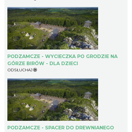
Półmaraton oraz Ćwierćmaraton Jurajski
Niegowonice
10.85 km
2026-12-19
PODZAMCZE - WYCIECZKA PO GRODZIE NA
GÓRZE BIRÓW - DLA DZIECI
ODSŁUCHAJ
Festiwal Biegowy JuraRun 2026. Wielkie
bieganie wraca na Jurę!
11.57 km
2026-10-02
PODZAMCZE - SPACER DO DREWNIANEGO