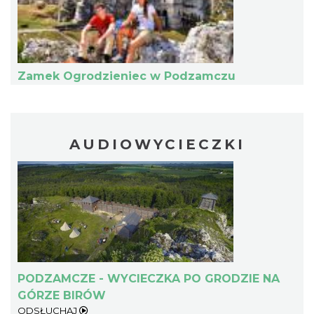
2.13 km
2026-03-04
Zamek Ogrodzieniec w Podzamczu
AUDIOWYCIECZKI
Metal vs Core Zawiercie 2026
Zawiercie
9.15 km
2026-09-05
PODZAMCZE - WYCIECZKA PO GRODZIE NA
GÓRZE BIRÓW
Zimna Połówka & Ćwiartka czyli Extremalny
ODSŁUCHAJ