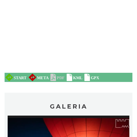
Pokazy konne przy Zamku Ogrodzieniec
Podzamcze
0.05 km
2026-08-16
GALERIA
Piknik Trzech Winnic w Winnicy Białe Skały
przy Hotelu Poziom 511
Podzamcze