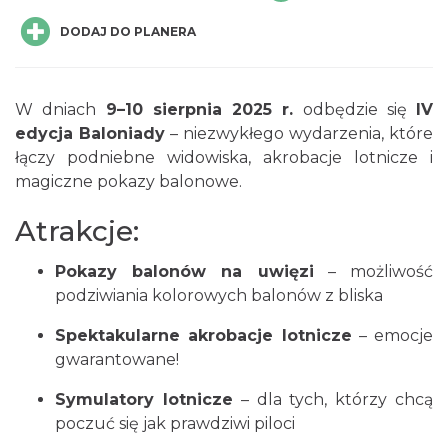
DODAJ DO PLANERA
W dniach
9–10 sierpnia 2025 r.
odbędzie się
IV
edycja Baloniady
– niezwykłego wydarzenia, które
łączy podniebne widowiska, akrobacje lotnicze i
Podzamcze
magiczne pokazy balonowe.
0.00 km
2026-08-21
Atrakcje:
Pokazy balonów na uwięzi
– możliwość
podziwiania kolorowych balonów z bliska
Spektakularne akrobacje lotnicze
– emocje
gwarantowane!
Podzamcze
0.00 km
2026-08-28
Symulatory lotnicze
– dla tych, którzy chcą
poczuć się jak prawdziwi piloci