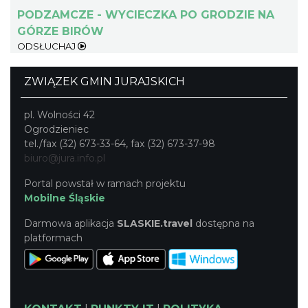
PODZAMCZE - WYCIECZKA PO GRODZIE NA
GÓRZE BIRÓW
Dni Wolbromia 2026
ODSŁUCHAJ
Wolbrom
15.43 km
2026-08-21
ZWIĄZEK GMIN JURAJSKICH
pl. Wolności 42
Ogrodzieniec
tel./fax (32) 673-33-64, fax (32) 673-37-98
biuro@jura.info.pl
Portal powstał w ramach projektu
Rabsztyn
Mobilne Śląskie
15.57 km
2026-08-08
Darmowa aplikacja
SLASKIE.travel
dostępna na
platformach