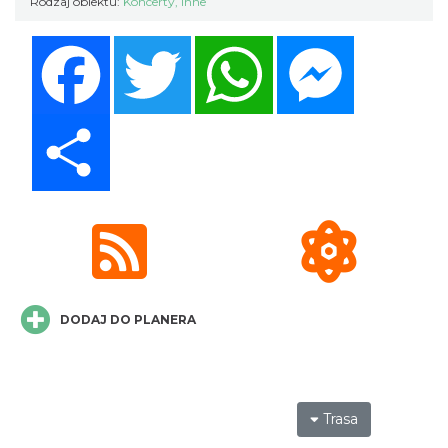
Rodzaj obiektu:
Koncerty
,
Inne
Facebook
Twitter
WhatsApp
Messenger
Share
DODAJ DO PLANERA
Trasa