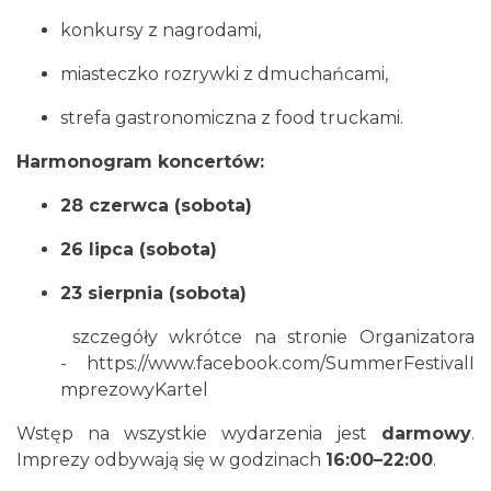
20.59 km
2026-08-16
konkursy z nagrodami,
miasteczko rozrywki z dmuchańcami,
strefa gastronomiczna z food truckami.
Harmonogram koncertów:
28 czerwca (sobota)
Festiwal Miłośników Koni i Muzyki "Z
26 lipca (sobota)
Kopyta"
Gniazdów
23 sierpnia (sobota)
21.02 km
2026-08-08
szczegóły wkrótce na stronie Organizatora
-
https://www.facebook.com/SummerFestivalI
mprezowyKartel
Wstęp na wszystkie wydarzenia jest
darmowy
.
Imprezy odbywają się w godzinach
16:00–22:00
.