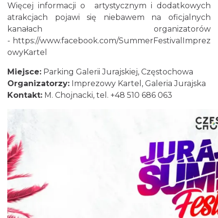
Więcej informacji o artystycznym i dodatkowych
Dożynki Powiatowo-Gminne w Żarkach
atrakcjach pojawi się niebawem na oficjalnych
2026
kanałach organizatorów
Żarki
23.70 km
2026-08-29
-
https://www.facebook.com/SummerFestivalImprez
owyKartel
Miejsce:
Parking Galerii Jurajskiej, Częstochowa
Organizatorzy:
Imprezowy Kartel, Galeria Jurajska
Kontakt:
M. Chojnacki, tel. +48 510 686 063
XIII Myszkowska Ósemka 2026 – bieg
uliczny w Myszkowie na dystansie 8 km
Myszków
25.07 km
2026-09-06