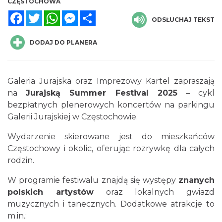
CZĘSTOCHOWA
Facebook
Twitter
WhatsApp
Messenger
Share
ODSŁUCHAJ TEKST
DODAJ DO PLANERA
Galeria Jurajska oraz Imprezowy Kartel zapraszają
na
Jurajską Summer Festival 2025
– cykl
Muzyczne Niedziele w Altance w Żarkach -
bezpłatnych plenerowych koncertów na parkingu
Letnisku
Galerii Jurajskiej w Częstochowie.
Żarki-Letnisko
20.59 km
2026-08-09
Wydarzenie skierowane jest do mieszkańców
Częstochowy i okolic, oferując rozrywkę dla całych
rodzin.
W programie festiwalu znajdą się występy
znanych
polskich artystów
oraz lokalnych gwiazd
muzycznych i tanecznych. Dodatkowe atrakcje to
m.in.:
Żarki-Letnisko