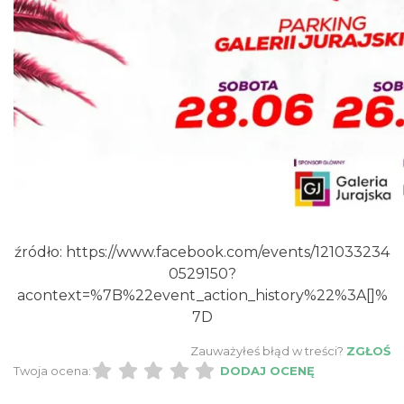
źródło:
https://www.facebook.com/events/121033234
0529150?
acontext=%7B%22event_action_history%22%3A[]%
7D
Zauważyłeś błąd w treści?
ZGŁOŚ
Twoja ocena:
DODAJ OCENĘ