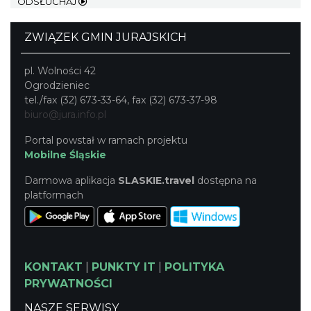
ODSŁUCHAJ
ZWIĄZEK GMIN JURAJSKICH
pl. Wolności 42
Ogrodzieniec
tel./fax (32) 673-33-64, fax (32) 673-37-98
biuro@jura.info.pl
Portal powstał w ramach projektu
Mobilne Śląskie
Darmowa aplikacja
SLASKIE.travel
dostępna na
platformach
KONTAKT
|
PUNKTY IT
|
POLITYKA
PRYWATNOŚCI
NASZE SERWISY