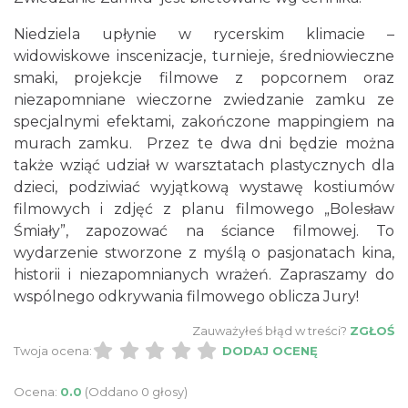
24.15 km
2026-09-06
Niedziela upłynie w rycerskim klimacie –
widowiskowe inscenizacje, turnieje, średniowieczne
smaki, projekcje filmowe z popcornem oraz
niezapomniane wieczorne zwiedzanie zamku ze
specjalnymi efektami, zakończone mappingiem na
murach zamku. Przez te dwa dni będzie można
także wziąć udział w warsztatach plastycznych dla
dzieci, podziwiać wyjątkową wystawę kostiumów
W Wehikule Czasu- Weekendy na Zamku
filmowych i zdjęć z planu filmowego „Bolesław
Rabsztyn
Śmiały”, zapozować na ściance filmowej. To
Rabsztyn
24.21 km
2026-08-08
wydarzenie stworzone z myślą o pasjonatach kina,
historii i niezapomnianych wrażeń. Zapraszamy do
wspólnego odkrywania filmowego oblicza Jury!
Zauważyłeś błąd w treści?
ZGŁOŚ
Twoja ocena:
DODAJ OCENĘ
Ocena:
0.0
(Oddano 0 głosy)