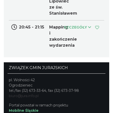
Lipowiec
ze św.
Stanisławem
20:45 - 21:15
Mapping
SZCZEGÓŁY
i
zakończenie
wydarzenia
ZWIĄZEK GMIN JURAJSKICH
pl. Wolności 42
Ogrodzieniec
tel./fax (32) 673-33-64, fax (32) 673-37-98
biuro@jura.info.pl
Portal powstał w ramach projektu
Mobilne Śląskie