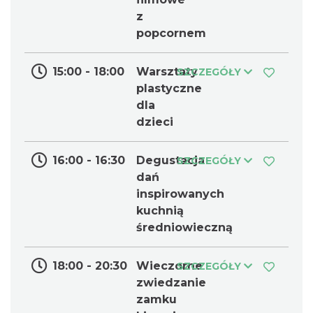
z
popcornem
15:00 - 18:00
Warsztaty
SZCZEGÓŁY
plastyczne
dla
dzieci
16:00 - 16:30
Degustacja
SZCZEGÓŁY
dań
inspirowanych
kuchnią
średniowieczną
18:00 - 20:30
Wieczorne
SZCZEGÓŁY
zwiedzanie
zamku