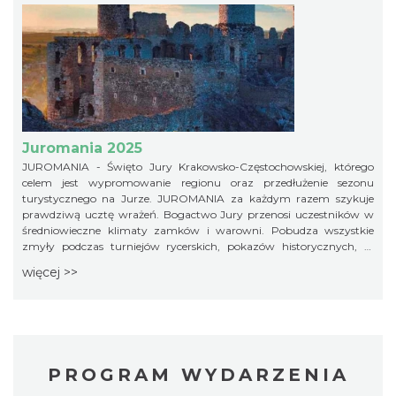
Juromania 2025
JUROMANIA - Święto Jury Krakowsko-Częstochowskiej, którego
celem jest wypromowanie regionu oraz przedłużenie sezonu
turystycznego na Jurze. JUROMANIA za każdym razem szykuje
prawdziwą ucztę wrażeń. Bogactwo Jury przenosi uczestników w
średniowieczne klimaty zamków i warowni. Pobudza wszystkie
zmyły podczas turniejów rycerskich, pokazów historycznych, w
regionalnej kuchni czy na licznych warsztatach i zajęciach
więcej >>
edukacyjnych. Dla aktywnych czekają wspinaczki pod okiem
instruktorów, rajdy i wycieczki z przewodnikiem
PROGRAM WYDARZENIA