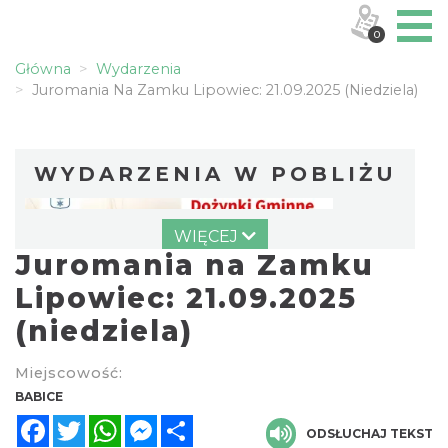
0
Główna
Wydarzenia
Juromania Na Zamku Lipowiec: 21.09.2025 (niedziela)
WYDARZENIA W POBLIŻU
WIĘCEJ
Juromania na Zamku
Lipowiec: 21.09.2025
(niedziela)
Dożynki Gminne w Lgocie
Miejscowość:
Lgota
BABICE
14.18 km
2026-08-23
Facebook
Twitter
WhatsApp
Messenger
Share
ODSŁUCHAJ TEKST