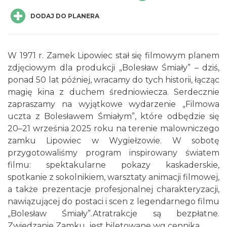
DODAJ DO PLANERA
W 1971 r. Zamek Lipowiec stał się filmowym planem
zdjęciowym dla produkcji „Bolesław Śmiały” – dziś,
Letnie Kino Plenerowe 2026 na olkuskim
ponad 50 lat później, wracamy do tych historii, łącząc
Rynku
magię kina z duchem średniowiecza. Serdecznie
Olkusz
zapraszamy na wyjątkowe wydarzenie „Filmowa
21.50 km
2026-08-28
uczta z Bolesławem Śmiałym”, które odbędzie się
20–21 września 2025 roku na terenie malowniczego
zamku Lipowiec w Wygiełzowie. W sobotę
przygotowaliśmy program inspirowany światem
filmu: spektakularne pokazy kaskaderskie,
spotkanie z sokolnikiem, warsztaty animacji filmowej,
a także prezentacje profesjonalnej charakteryzacji,
nawiązującej do postaci i scen z legendarnego filmu
III Zlot Klasyków pod Zamkiem w
„Bolesław Śmiały”.Atratrakcje są bezpłatne.
Rabsztynie
Zwiedzanie Zamku jest biletowane wg cennika.
Rabsztyn