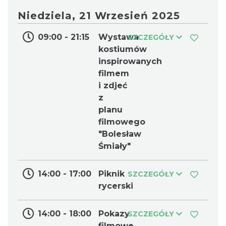
Niedziela, 21 Wrzesień 2025
09:00 - 21:15
Wystawa
SZCZEGÓŁY
kostiumów
inspirowanych
filmem
i zdjeć
z
planu
filmowego
"Bolesław
Śmiały"
14:00 - 17:00
Piknik
SZCZEGÓŁY
rycerski
14:00 - 18:00
Pokazy
SZCZEGÓŁY
filmowe