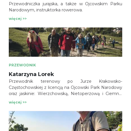
Przewodniczka jurajska, a także w Ojcowskim Parku
Narodowym, instruktorka rowerowa.
więcej >>
PRZEWODNIK
Katarzyna Lorek
Przewodnik terenowy po Jurze Krakowsko-
Częstochowskiej z licencją na Ojcowski Park Narodowy
oraz jaskinie: Wierzchowską, Nietoperzową i Ciemną.
Przewodnik po województwie Świętokrzyskim. Pilot
więcej >>
wycieczek. Instruktor jazdy na nartach dostępny na
stacji narciarskiej w Cisowej w centrum Jury.