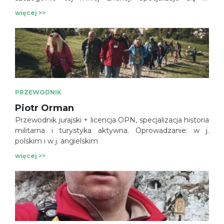
oprowadzaniu małych grup, po miejscach rzadko
więcej >>
odwiedzanych i tajemniczych oraz wycieczkach
rowerowych, zarówno o charakterze turystycznym jak
również sportowym (MTB i szosowym). Prowadzący
media społecznościowe: Przez Jurę na platformie
YouTube, Facebook oraz Instagram.
PRZEWODNIK
Piotr Orman
Przewodnik jurajski + licencja OPN, specjalizacja historia
militarna i turystyka aktywna. Oprowadzanie: w j.
polskim i w j. angielskim
więcej >>