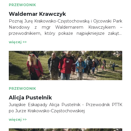
PRZEWODNIK
Waldemar Krawczyk
Poznaj Jurę Krakowsko-Częstochowską i Ojcowski Park
Narodowy z mgr Waldemarem Krawczykiem –
przewodnikiem, który pokaże najpiękniejsze zakątki
regionu. Zamki, jaskinie, wapienne ostańce i niezwykłe
więcej >>
historie czekają na odkrycie.
PRZEWODNIK
Alicja Pustelnik
Jurajskie Eskapady Alicja Pustelnik - Przewodnik PTTK
po Jurze Krakowsko-Częstochowskiej
więcej >>