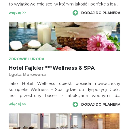
to wyjątkowe miejsce, w którym jakość i perfekcja idą w
parze z pełnym relaksem, odprężeniem i dogłębną
więcej >>
DODAJ DO PLANERA
troską o urodę. Atmosferę spokoju i wytchnienia
dopełniają nienachalne wnętrza i bliskość naturalnych
ostańców. 511 MEDI SPA zaprasza do ekskluzywnego
świata zabiegów na twarz i ciało opartych na wiodących
markach kosmetycznych Ericson Laboratoire i Obagi
Medical, gdzie o piękno i komfort gości troszczy się
wykwalifikowany personel.
ZDROWIE I URODA
Hotel Fajkier ***Wellness & SPA
Lgota Murowana
Jako Hotel Wellness obiekt posiada nowoczesny
kompleks Wellness – Spa, gdzie do dyspozycji Gości
jest przestrony basen z atrakcjami wodnymi dla
dorosłych i dla dzieci, dla których przygotowano
więcej >>
DODAJ DO PLANERA
ponadto bezpieczny brodzik; obiekt zachęca też do
skorzystania z dodatkowych atrakcji Spa – Wellness, w
tym jacuzzi, strefy saun oraz gabinetów zabiegowych
wraz z szeroką gamą zabiegów Spa. Cisza, spokój, brak