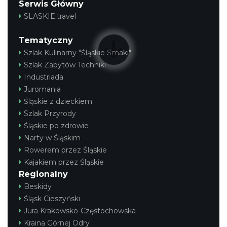
Serwis Główny
SLASKIE.travel
Tematyczny
Szlak Kulinarny "Śląskie Smaki"
Szlak Zabytów Techniki
Industriada
Juromania
Śląskie z dzieckiem
Szlak Przyrody
Śląskie po zdrowie
Narty w Śląskim
Rowerem przez Śląskie
Kajakiem przez Śląskie
Regionalny
Beskidy
Śląsk Cieszyński
Jura Krakowsko-Częstochowska
Kraina Górnej Odry