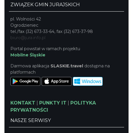
ZWIĄZEK GMIN JURAJSKICH
pl. Wolności 42
Ogrodzieniec
tel./fax (32) 673-33-64, fax (32) 673-37-98
biuro@jura.info.pl
Portal powstał w ramach projektu
Mobilne Śląskie
Darmowa aplikacja
SLASKIE.travel
dostępna na
platformach
KONTAKT
|
PUNKTY IT
|
POLITYKA
PRYWATNOŚCI
NASZE SERWISY