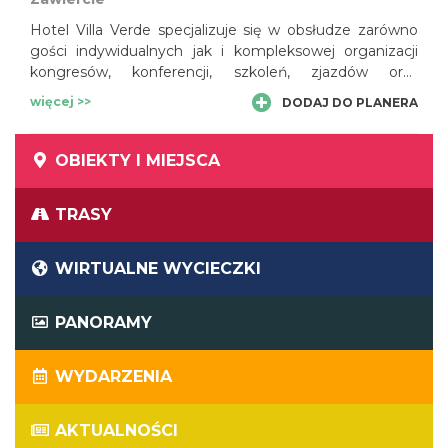
Hotel Villa Verde specjalizuje się w obsłudze zarówno
gości indywidualnych jak i kompleksowej organizacji
kongresów, konferencji, szkoleń, zjazdów oraz
wyjazdów integracyjnych itp. Instytut SPA Villa Verde to
więcej >>
DODAJ DO PLANERA
zdrowie, relaks, piękno i harmonia duszy i ciała.
OBIEKTY I MIEJSCA
TRASY
WIRTUALNE WYCIECZKI
PANORAMY
WYDARZENIA
AKTUALNOŚCI