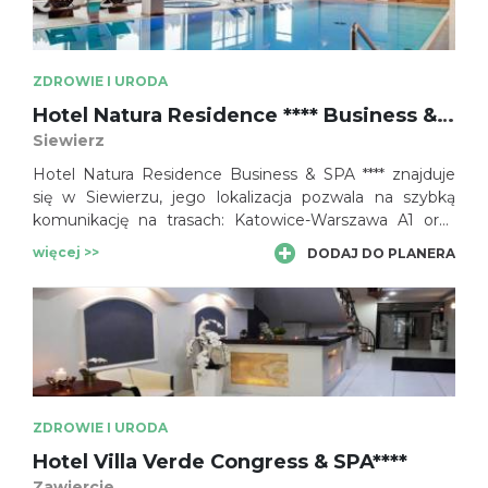
miejskiego zgiełku oraz bliskość urzekającej przyrody i
atrakcje Jury Krakowsko - Częstochowskiej to atuty
obiektu.
ZDROWIE I URODA
Hotel Natura Residence **** Business & SPA
Siewierz
Hotel Natura Residence Business & SPA **** znajduje
się w Siewierzu, jego lokalizacja pozwala na szybką
komunikację na trasach: Katowice-Warszawa A1 oraz
szybki dostęp do lotniska w Katowicach-Pyrzowicach
więcej >>
DODAJ DO PLANERA
(10 km). Hotel oferuje usługi SPA. Mitologia rzymska
mówi, że bogini piękna i miłości Wenus narodziła się z
morskiej piany. Tak więc woda zawsze była początkiem,
głównym składnikiem i pierwiastkiem dbającym o
dobre i prawdziwe piękno każdego z nas.
ZDROWIE I URODA
Hotel Villa Verde Congress & SPA****
Zawiercie