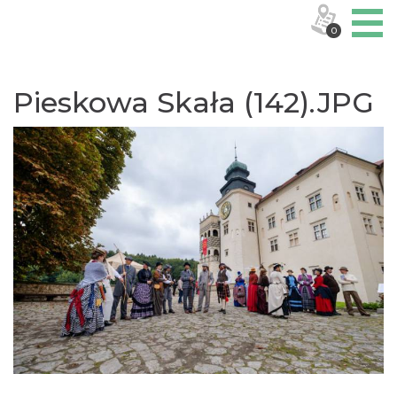
0
Pieskowa Skała (142).JPG