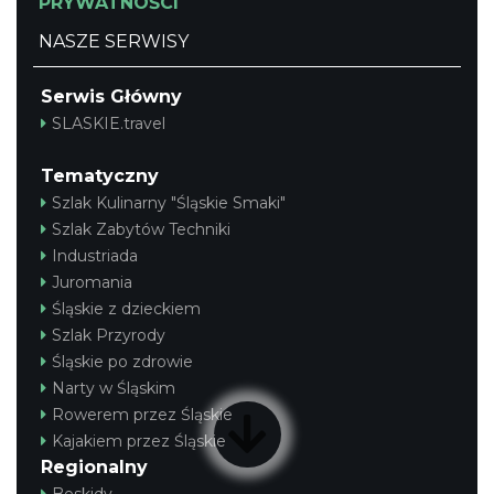
PRYWATNOŚCI
NASZE SERWISY
Serwis Główny
SLASKIE.travel
Tematyczny
Szlak Kulinarny "Śląskie Smaki"
Szlak Zabytów Techniki
Industriada
Juromania
Śląskie z dzieckiem
Szlak Przyrody
Śląskie po zdrowie
Narty w Śląskim
Rowerem przez Śląskie
Kajakiem przez Śląskie
Regionalny
Beskidy