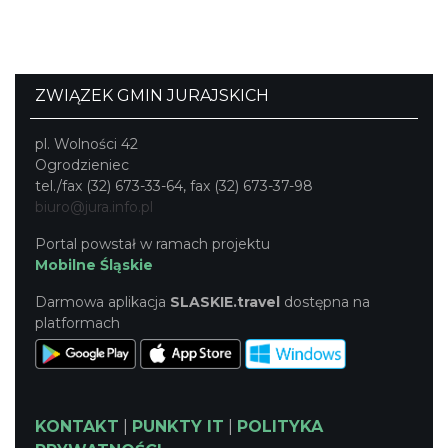
ZWIĄZEK GMIN JURAJSKICH
pl. Wolności 42
Ogrodzieniec
tel./fax (32) 673-33-64, fax (32) 673-37-98
biuro@jura.info.pl
Portal powstał w ramach projektu
Mobilne Śląskie
Darmowa aplikacja
SLASKIE.travel
dostępna na
platformach
KONTAKT
|
PUNKTY IT
|
POLITYKA