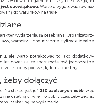
oraz częściowo drogami publicznymi. Ze względu
a jest obowiązkowa
. Warto przygotować również
owaną do warunków na trasie.
dziane
rakter wydarzenia, są przebrania. Organizatorzy
awy, wampiry i inne mroczne stylizacje idealnie
aniu, ale warto potraktować to jako dodatkowy
d lat pokazuje, że sport może być jednocześnie
dobrze zrobiony pod względem atmosfery.
 żeby dołączyć
. Na starcie jest już
350 zapisanych osób
, więc
yzji na ostatnią chwilę. To dobry czas, żeby zebrać
ans i zapisać się na wydarzenie.