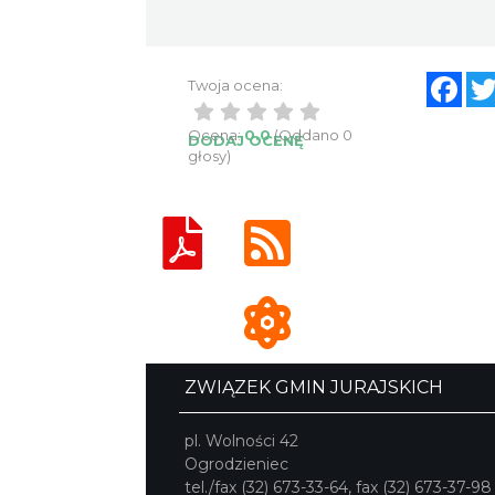
Fac
Twoja ocena:
Ocena:
0.0
(Oddano 0
DODAJ OCENĘ
głosy)
ZWIĄZEK GMIN JURAJSKICH
pl. Wolności 42
Ogrodzieniec
tel./fax (32) 673-33-64, fax (32) 673-37-98