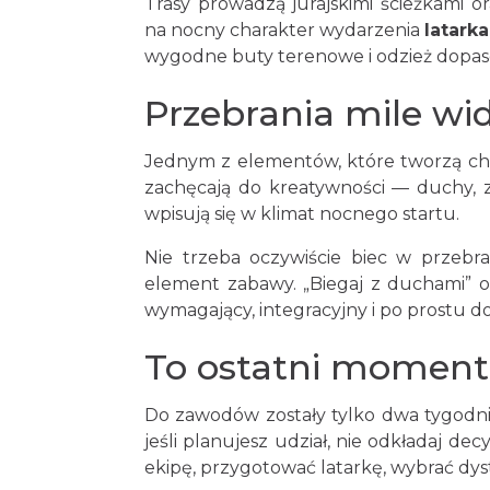
Trasy prowadzą jurajskimi ścieżkami 
na nocny charakter wydarzenia
latark
wygodne buty terenowe i odzież dopas
Przebrania mile wi
Jednym z elementów, które tworzą cha
zachęcają do kreatywności — duchy, zj
wpisują się w klimat nocnego startu.
Nie trzeba oczywiście biec w przebr
element zabawy. „Biegaj z duchami” o
wymagający, integracyjny i po prostu 
To ostatni moment,
Do zawodów zostały tylko dwa tygodnie
jeśli planujesz udział, nie odkładaj dec
ekipę, przygotować latarkę, wybrać dyst