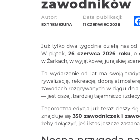
zawodników
Autor:
Data publikacji:
EXTREMEJURA
11 CZERWIEC 2026
Już tylko dwa tygodnie dzielą nas od 
W piątek,
26 czerwca 2026 roku
, o
w Żarkach, w wyjątkowej jurajskiej scener
To wydarzenie od lat ma swoją tradyc
rywalizację, rekreację, dobrą atmosferę
zawodach rozgrywanych w ciągu dnia. 
— jest ciszej, bardziej tajemniczo i zd
Tegoroczna edycja już teraz cieszy si
znajduje się
350 zawodniczek i zaw
żeby dołączyć, jeśli ktoś jeszcze zastan
Nocna przygoda na