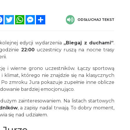
Facebook
Twitter
WhatsApp
Messenger
Share
ODSŁUCHAJ TEKST
kolejnej edycji wydarzenia
„Biegaj z duchami”
.
 godzinie
22:00
uczestnicy ruszą na nocne trasy
ii.
ję i wierne grono uczestników. Łączy sportową
 i klimat, którego nie znajdzie się na klasycznych
Po zmroku Jura pokazuje zupełnie inne oblicze
ecydowanie bardziej emocjonująco.
ę dużym zainteresowaniem. Na listach startowych
odników
, a zapisy nadal trwają. To dobry moment,
awia się nad udziałem.
 Jurze