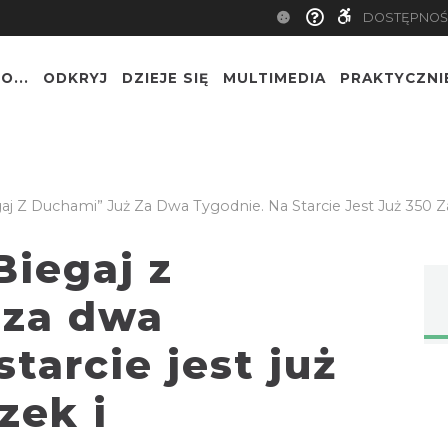
DOSTĘPNOŚ
O...
ODKRYJ
DZIEJE SIĘ
MULTIMEDIA
PRAKTYCZNI
aj Z Duchami” Już Za Dwa Tygodnie. Na Starcie Jest Już 350
Biegaj z
 za dwa
tarcie jest już
zek i