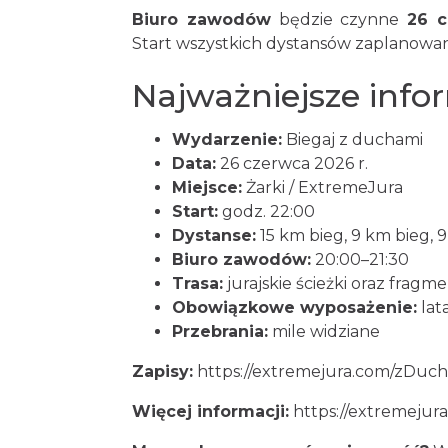
Biuro zawodów
będzie czynne
26 c
Start wszystkich dystansów zaplanowa
Najważniejsze info
Wydarzenie:
Biegaj z duchami
Data:
26 czerwca 2026 r.
Miejsce:
Żarki / ExtremeJura
Start:
godz. 22:00
Dystanse:
15 km bieg, 9 km bieg, 
Biuro zawodów:
20:00–21:30
Trasa:
jurajskie ścieżki oraz frag
Obowiązkowe wyposażenie:
lat
Przebrania:
mile widziane
Zapisy:
https://extremejura.com/zDuc
Więcej informacji:
https://extremejur