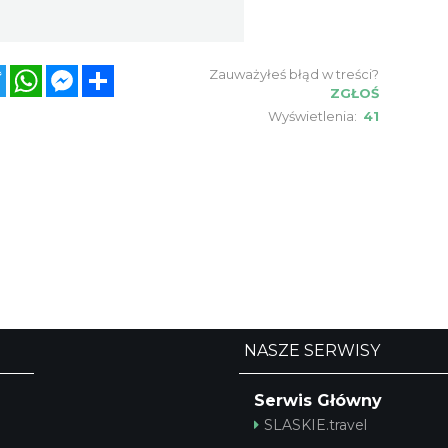
ebook
Twitter
WhatsApp
Messenger
Share
Zauważyłeś błąd w treści?
ZGŁOŚ
Wyświetlenia:
41
NASZE SERWISY
Serwis Główny
SLASKIE.travel