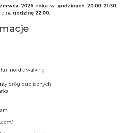
zerwca 2026 roku w godzinach 20:00–21:30
.
no na
godzinę 22:00
.
rmacje
9 km nordic walking
menty dróg publicznych
arka
hami
a.com/