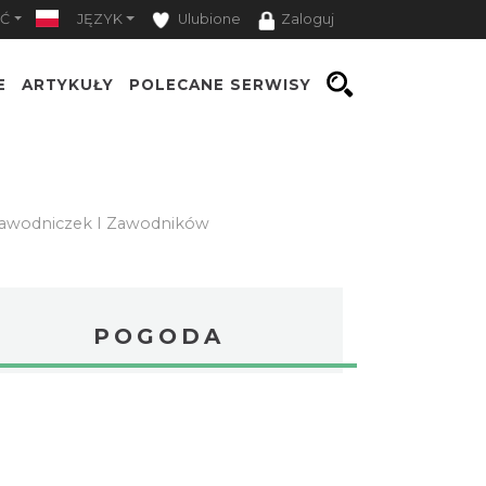
Ć
JĘZYK
Ulubione
Zaloguj
E
ARTYKUŁY
POLECANE SERWISY
 Zawodniczek I Zawodników
POGODA