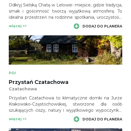
Odkryj Sielską Chatę w Lelowie- miejsce, gdzie tradycja,
smak i gościnność tworzą wyjątkową atmosferę. To
idealna przestrzeń na rodzinne spotkania, uroczystości
oraz odpoczynek przy domowej kuchni w sercu Jury
więcej >>
DODAJ DO PLANERA
Krakowsko-Częstochowskiej.
POI
Przystań Czatachowa
Czatachowa
Przystań Czatachowa to klimatyczne domki na Jurze
Krakowsko-Częstochowskiej, stworzone dla osób
szukających ciszy, natury i wyjątkowego wypoczynku.
Zabytkowy Dom Antoniego oraz nowoczesne Domki
więcej >>
DODAJ DO PLANERA
Tereski i Józefa zapewniają komfortowy pobyt w
otoczeniu lasów.