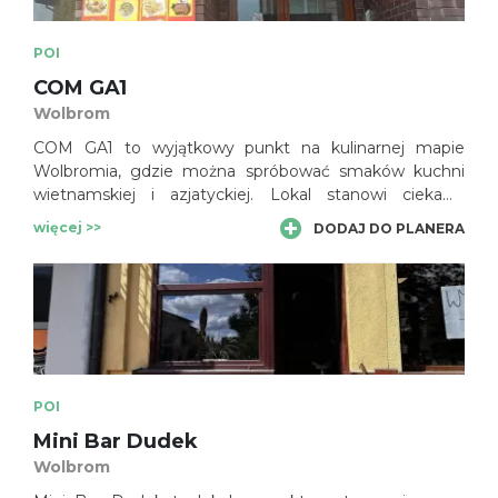
POI
COM GA1
Wolbrom
COM GA1 to wyjątkowy punkt na kulinarnej mapie
Wolbromia, gdzie można spróbować smaków kuchni
wietnamskiej i azjatyckiej. Lokal stanowi ciekawą
alternatywę dla tradycyjnych restauracji, oferując dania
więcej >>
DODAJ DO PLANERA
inspirowane kuchnią Dalekiego Wschodu.
POI
Mini Bar Dudek
Wolbrom