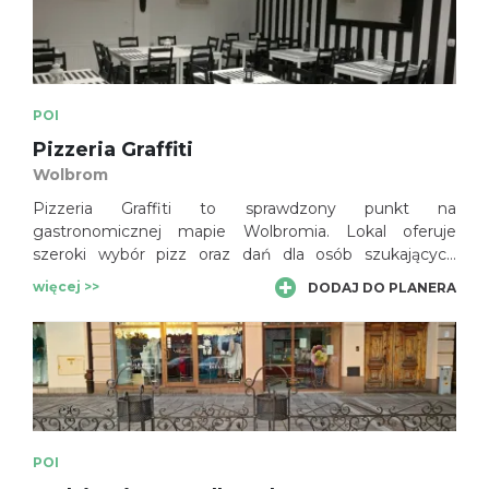
POI
Pizzeria Graffiti
Wolbrom
Pizzeria Graffiti to sprawdzony punkt na
gastronomicznej mapie Wolbromia. Lokal oferuje
szeroki wybór pizz oraz dań dla osób szukających
szybkiego i smacznego posiłku. To dobre miejsce na
więcej >>
DODAJ DO PLANERA
spotkanie ze znajomymi, rodzinny obiad lub
zamówienie jedzenia do domu.
POI