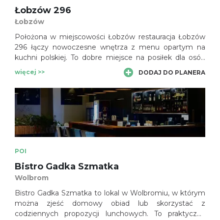
Łobzów 296
Łobzów
Położona w miejscowości Łobzów restauracja Łobzów
296 łączy nowoczesne wnętrza z menu opartym na
kuchni polskiej. To dobre miejsce na posiłek dla osób
odkrywających atrakcje Wolbromia i Jury Krakowsko-
więcej >>
DODAJ DO PLANERA
Częstochowskiej.
POI
Bistro Gadka Szmatka
Wolbrom
Bistro Gadka Szmatka to lokal w Wolbromiu, w którym
można zjeść domowy obiad lub skorzystać z
codziennych propozycji lunchowych. To praktyczny