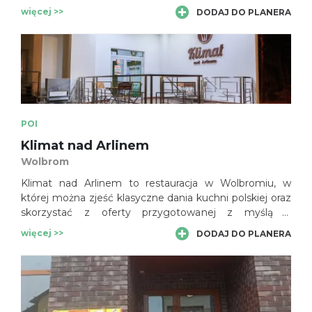
punkt gastronomiczny dla mieszkańców oraz osób
więcej >>
DODAJ DO PLANERA
odwiedzających miasto.
POI
Klimat nad Arlinem
Wolbrom
Klimat nad Arlinem to restauracja w Wolbromiu, w
której można zjeść klasyczne dania kuchni polskiej oraz
skorzystać z oferty przygotowanej z myślą o
codziennych posiłkach i spotkaniach
więcej >>
DODAJ DO PLANERA
okolicznościowych.