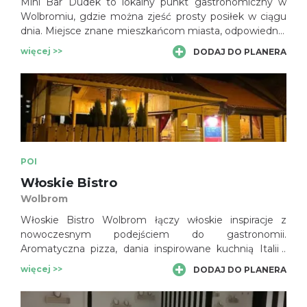
Mini Bar Dudek to lokalny punkt gastronomiczny w
Wolbromiu, gdzie można zjeść prosty posiłek w ciągu
dnia. Miejsce znane mieszkańcom miasta, odpowiednie
dla osób szukających szybkiego obiadu podczas pobytu
więcej >>
DODAJ DO PLANERA
w okolicy.
POI
Włoskie Bistro
Wolbrom
Włoskie Bistro Wolbrom łączy włoskie inspiracje z
nowoczesnym podejściem do gastronomii.
Aromatyczna pizza, dania inspirowane kuchnią Italii i
różnorodne propozycje sprawiają, że lokal jest
więcej >>
DODAJ DO PLANERA
ciekawym punktem na kulinarnej mapie miasta.