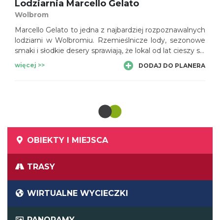
Lodziarnia Marcello Gelato
Wolbrom
Marcello Gelato to jedna z najbardziej rozpoznawalnych
lodziarni w Wolbromiu. Rzemieślnicze lody, sezonowe
smaki i słodkie desery sprawiają, że lokal od lat cieszy się
popularnością wśród mieszkańców i odwiedzających
więcej >>
DODAJ DO PLANERA
miasto.
OBIEKTY I MIEJSCA
TRASY
WIRTUALNE WYCIECZKI
PANORAMY