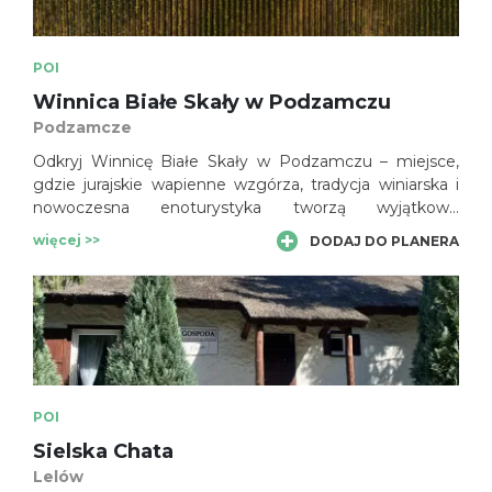
POI
Winnica Białe Skały w Podzamczu
Podzamcze
Odkryj Winnicę Białe Skały w Podzamczu – miejsce,
gdzie jurajskie wapienne wzgórza, tradycja winiarska i
nowoczesna enoturystyka tworzą wyjątkowe
doświadczenie. Zwiedzaj winnicę, poznaj proces
więcej >>
DODAJ DO PLANERA
powstawania wina i skosztuj lokalnych win w sercu Jury
Krakowsko-Częstochowskiej.
POI
Sielska Chata
Lelów