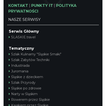
KONTAKT
|
PUNKTY IT
|
POLITYKA
PRYWATNOŚCI
NASZE SERWISY
Serwis Główny
SLASKIE.travel
Tematyczny
Szlak Kulinarny "Śląskie Smaki"
Szlak Zabytów Techniki
Industriada
Juromania
Śląskie z dzieckiem
Szlak Przyrody
Śląskie po zdrowie
Narty w Śląskim
Rowerem przez Śląskie
Kajakiem przez Śląskie