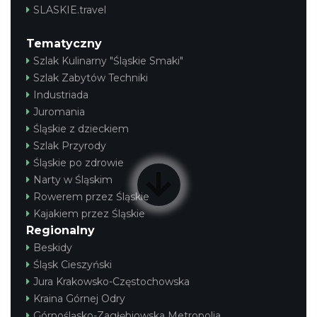
SLASKIE.travel
Tematyczny
Szlak Kulinarny "Śląskie Smaki"
Szlak Zabytów Techniki
Industriada
Juromania
Śląskie z dzieckiem
Szlak Przyrody
Śląskie po zdrowie
Narty w Śląskim
Rowerem przez Śląskie
Kajakiem przez Śląskie
Regionalny
Beskidy
Śląsk Cieszyński
Jura Krakowsko-Częstochowska
Kraina Górnej Odry
Górnośląsko-Zagłębiowska Metropolia