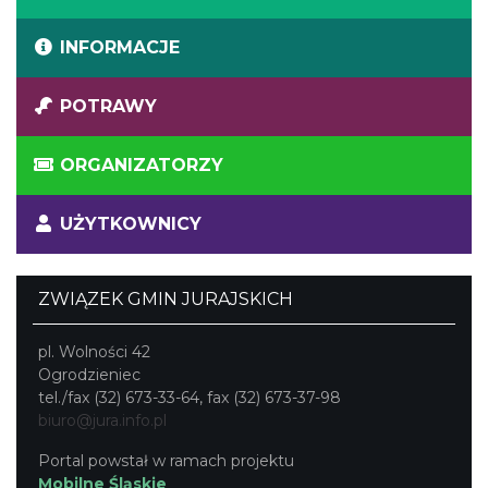
INFORMACJE
POTRAWY
ORGANIZATORZY
UŻYTKOWNICY
ZWIĄZEK GMIN JURAJSKICH
pl. Wolności 42
Ogrodzieniec
tel./fax (32) 673-33-64, fax (32) 673-37-98
biuro@jura.info.pl
Portal powstał w ramach projektu
Mobilne Śląskie