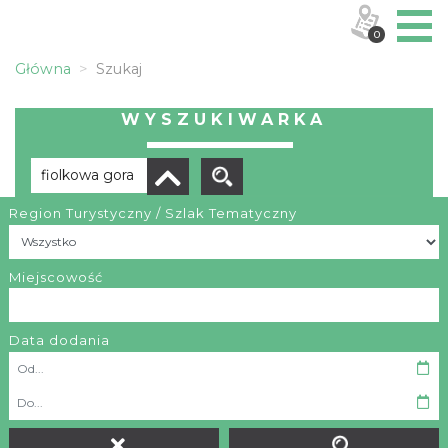
0
Główna
Szukaj
WYSZUKIWARKA
Region Turystyczny / Szlak Tematyczny
Brak wyników
Miejscowość
Data dodania
OBIEKTY I MIEJSCA
TRASY