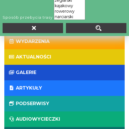
WIRTUALNE WYCIECZKI
Sposób przebycia trasy
PANORAMY
WYDARZENIA
AKTUALNOŚCI
GALERIE
ARTYKUŁY
PODSERWISY
AUDIOWYCIECZKI