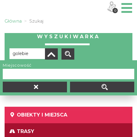
0
Główna
Szukaj
WYSZUKIWARKA
Miejscowość
Brak wyników
OBIEKTY I MIEJSCA
TRASY