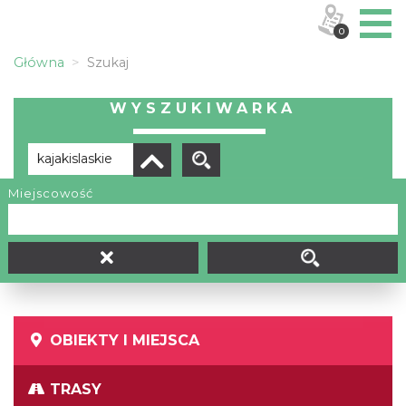
0
Główna
Szukaj
WYSZUKIWARKA
Miejscowość
Brak wyników
OBIEKTY I MIEJSCA
TRASY