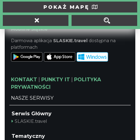
tel./fax (32) 673-33-64, fax (32) 673-37-98
POKAŻ MAPĘ
biuro@jura.info.pl
Portal powstał w ramach projektu
Mobilne Śląskie
Darmowa aplikacja
SLASKIE.travel
dostępna na
platformach
KONTAKT
|
PUNKTY IT
|
POLITYKA
PRYWATNOŚCI
NASZE SERWISY
Serwis Główny
SLASKIE.travel
Tematyczny