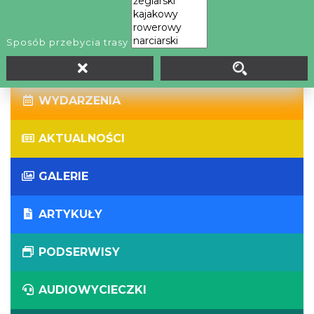
WIRTUALNE WYCIECZKI
Sposób przebycia trasy
PANORAMY
WYDARZENIA
AKTUALNOŚCI
GALERIE
ARTYKUŁY
PODSERWISY
AUDIOWYCIECZKI