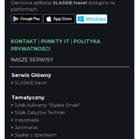
Darmowa aplikacja
SLASKIE.travel
dostępna na
platformach
KONTAKT
|
PUNKTY IT
|
POLITYKA
PRYWATNOŚCI
NASZE SERWISY
Serwis Główny
SLASKIE.travel
Tematyczny
Szlak Kulinarny "Śląskie Smaki"
Szlak Zabytów Techniki
Industriada
Juromania
Śląskie z dzieckiem