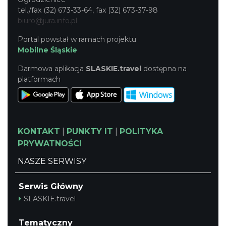
tel./fax (32) 673-33-64, fax (32) 673-37-98
biuro@jura.info.pl
Portal powstał w ramach projektu
Mobilne Śląskie
Darmowa aplikacja
SLASKIE.travel
dostępna na
platformach
KONTAKT
|
PUNKTY IT
|
POLITYKA
PRYWATNOŚCI
NASZE SERWISY
Serwis Główny
SLASKIE.travel
Tematyczny