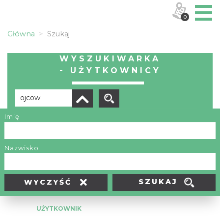
0
Główna
Szukaj
WYSZUKIWARKA
- UŻYTKOWNICY
Imię
Liczba elementów:
1
Nazwisko
SZUKAJ
WYCZYŚĆ
UŻYTKOWNIK