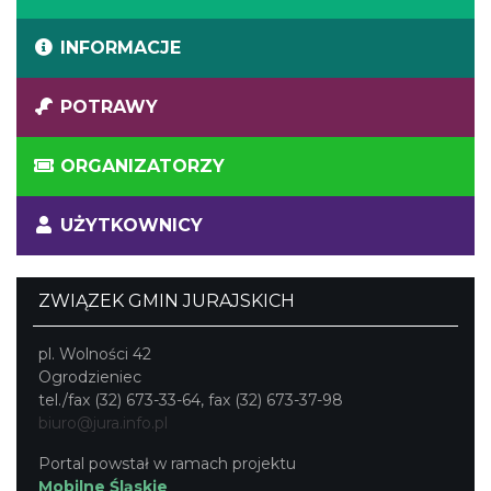
INFORMACJE
POTRAWY
ORGANIZATORZY
UŻYTKOWNICY
ZWIĄZEK GMIN JURAJSKICH
pl. Wolności 42
Ogrodzieniec
tel./fax (32) 673-33-64, fax (32) 673-37-98
biuro@jura.info.pl
Portal powstał w ramach projektu
Mobilne Śląskie