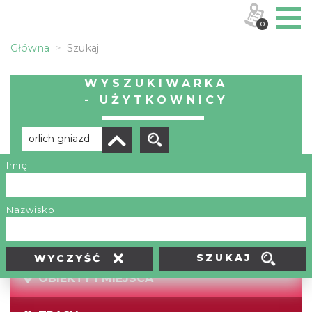
0
Główna
Szukaj
WYSZUKIWARKA
- UŻYTKOWNICY
Imię
Brak wyników
Nazwisko
SZUKAJ
WYCZYŚĆ
OBIEKTY I MIEJSCA