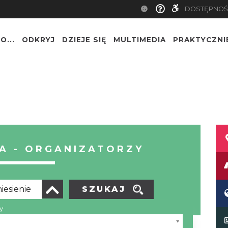
DOSTĘPNOŚ
O...
ODKRYJ
DZIEJE SIĘ
MULTIMEDIA
PRAKTYCZNI
A - ORGANIZATORZY
SZUKAJ
y