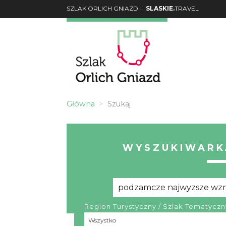
|
SZLAK ORLICH GNIAZD
SLASKIE.
TRAVEL
Główna
Szukaj
WYSZUKIWARK
Region Turystyczny / Szlak Tematyczn
Region
Wszystko