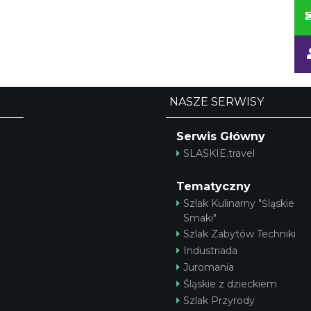
NASZE SERWISY
Serwis Główny
SLASKIE.travel
Tematyczny
Szlak Kulinarny "Śląskie
Smaki"
Szlak Zabytów Techniki
Industriada
Juromania
Śląskie z dzieckiem
Szlak Przyrody