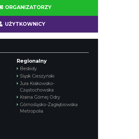
ORGANIZATORZY
UŻYTKOWNICY
Regionalny
Beskidy
Śląsk Cieszyński
Jura Krakowsko-
Częstochowska
Kraina Górnej Odry
Górnośląsko-Zagłębiowska
Metropolia