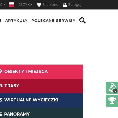
Ć
JĘZYK
Ulubione
Zaloguj
E
ARTYKUŁY
POLECANE SERWISY
OBIEKTY I MIEJSCA
TRASY
0
WIRTUALNE WYCIECZKI
PANORAMY