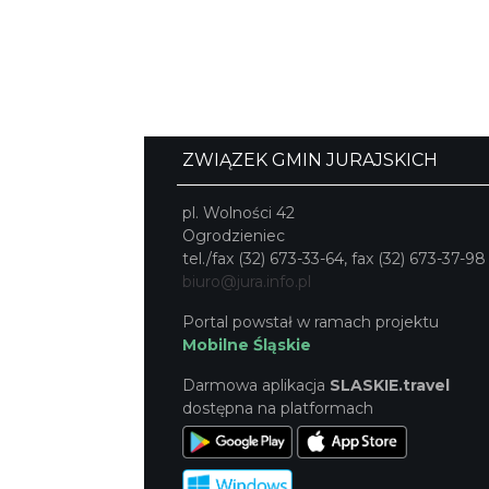
ZWIĄZEK GMIN JURAJSKICH
pl. Wolności 42
Ogrodzieniec
tel./fax (32) 673-33-64, fax (32) 673-37-98
biuro@jura.info.pl
Portal powstał w ramach projektu
Mobilne Śląskie
Darmowa aplikacja
SLASKIE.travel
dostępna na platformach