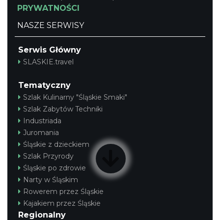
PRYWATNOŚCI
NASZE SERWISY
Serwis Główny
SLASKIE.travel
Tematyczny
Szlak Kulinarny "Śląskie Smaki"
Szlak Zabytów Techniki
Industriada
Juromania
Śląskie z dzieckiem
Szlak Przyrody
Śląskie po zdrowie
Narty w Śląskim
Rowerem przez Śląskie
Kajakiem przez Śląskie
Regionalny