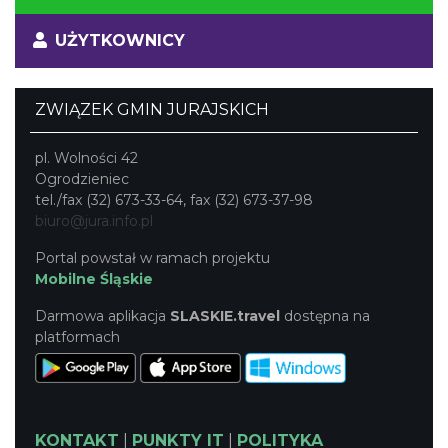
UŻYTKOWNICY
ZWIĄZEK GMIN JURAJSKICH
pl. Wolności 42
Ogrodzieniec
tel./fax (32) 673-33-64, fax (32) 673-37-98
biuro@jura.info.pl
Portal powstał w ramach projektu
Mobilne Śląskie
Darmowa aplikacja
SLASKIE.travel
dostępna na
platformach
KONTAKT
|
PUNKTY IT
|
POLITYKA