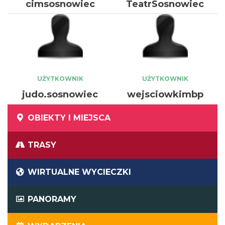
cimsosnowiec
TeatrSosnowiec
UŻYTKOWNIK
UŻYTKOWNIK
judo.sosnowiec
wejsciowkimbp
OBIEKTY I MIEJSCA
TRASY
WIRTUALNE WYCIECZKI
PANORAMY