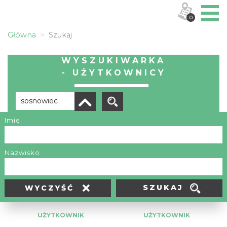
0
Główna
Szukaj
WYSZUKIWARKA
- UŻYTKOWNICY
Imię
Liczba elementów:
4
Nazwisko
SZUKAJ
WYCZYŚĆ
UŻYTKOWNIK
UŻYTKOWNIK