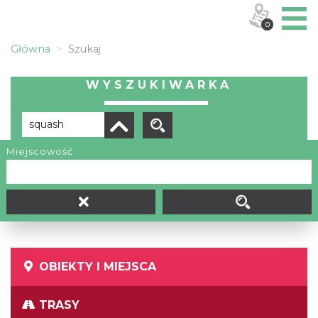
0
Główna
Szukaj
WYSZUKIWARKA
Miejscowość
Brak wyników
OBIEKTY I MIEJSCA
TRASY