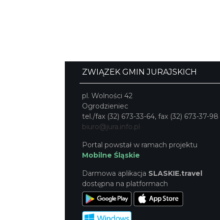
ZWIĄZEK GMIN JURAJSKICH
pl. Wolności 42
Ogrodzieniec
tel./fax (32) 673-33-64, fax (32) 673-37-98
biuro@jura.info.pl
Portal powstał w ramach projektu
Mobilne Śląskie
Darmowa aplikacja
SLASKIE.travel
dostępna na platformach