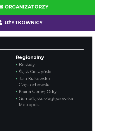
ORGANIZATORZY
UŻYTKOWNICY
Regionalny
Beskidy
Śląsk Cieszyński
Jura Krakowsko-
Częstochowska
Kraina Górnej Odry
Górnośląsko-Zagłębiowska
Metropolia