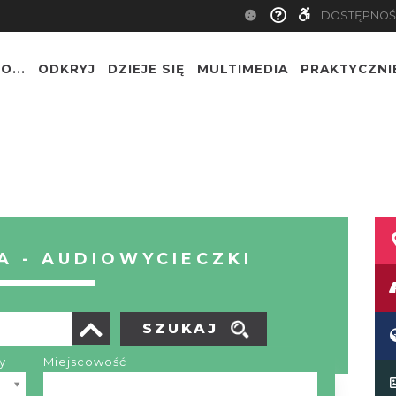
DOSTĘPNOŚ
O...
ODKRYJ
DZIEJE SIĘ
MULTIMEDIA
PRAKTYCZNI
 - AUDIOWYCIECZKI
SZUKAJ
y
Miejscowość