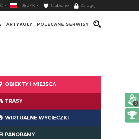
Ć
JĘZYK
Ulubione
Zaloguj
E
ARTYKUŁY
POLECANE SERWISY
OBIEKTY I MIEJSCA
TRASY
0
WIRTUALNE WYCIECZKI
PANORAMY