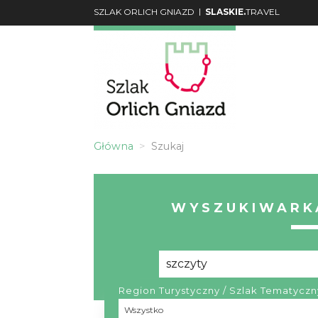
|
SZLAK ORLICH GNIAZD
SLASKIE.
TRAVEL
Główna
Szukaj
WYSZUKIWARKA
Region Turystyczny / Szlak Tematyczn
Region
Wszystko