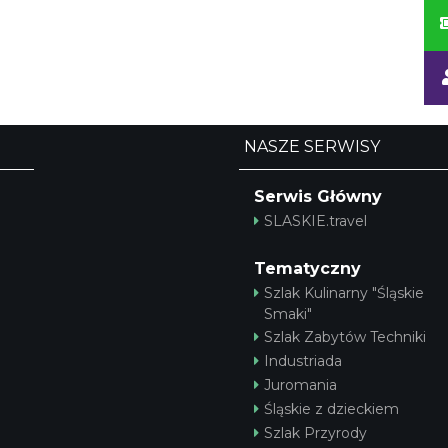
NASZE SERWISY
Serwis Główny
SLASKIE.travel
Tematyczny
Szlak Kulinarny "Śląskie
Smaki"
Szlak Zabytów Techniki
Industriada
Juromania
Śląskie z dzieckiem
Szlak Przyrody