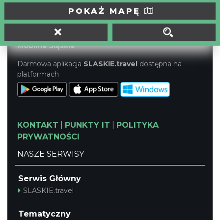
tel./fax (32) 673-33-64, fax (32) 673-37-98
POKAŻ MAPĘ
biuro@jura.info.pl
Portal powstał w ramach projektu
Mobilne Śląskie
Darmowa aplikacja
SLASKIE.travel
dostępna na
platformach
KONTAKT
|
PUNKTY IT
|
POLITYKA
PRYWATNOŚCI
NASZE SERWISY
Serwis Główny
SLASKIE.travel
Tematyczny