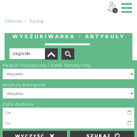
0
Główna
Szukaj
WYSZUKIWARKA - ARTYKUŁY
Region Turystyczny / Szlak Tematyczny
Brak wyników
Artykuły Kategorie
Data dodania
OBIEKTY I MIEJSCA
TRASY
SZUKAJ
WYCZYŚĆ