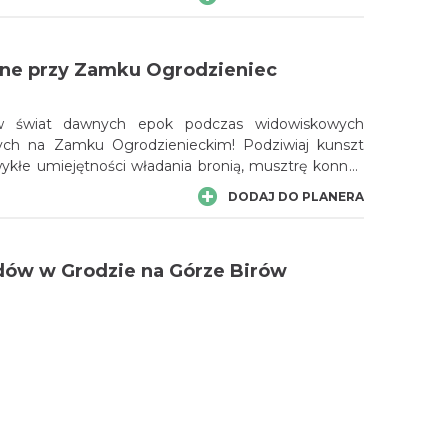
jąca podróż pośród mrocznych korytarzy
zamkowych historii, które przyprawiają o dreszcze.
ne przy Zamku Ogrodzieniec
 w świat dawnych epok podczas widowiskowych
ch na Zamku Ogrodzienieckim! Podziwiaj kunszt
ykłe umiejętności władania bronią, musztrę konną i
ceny walki. Historia, konie i adrenalina w jednym
DODAJ DO PLANERA
 spektaklu!
dów w Grodzie na Górze Birów
y letni wieczór pod rozgwieżdżonym niebem! Noc
rodzie na Górze Birów to wyjątkowe wydarzenie,
o będzie można obserwować rój meteorów, poznać
cnego nieba i poczuć niepowtarzalny klimat
DODAJ DO PLANERA
grodu.