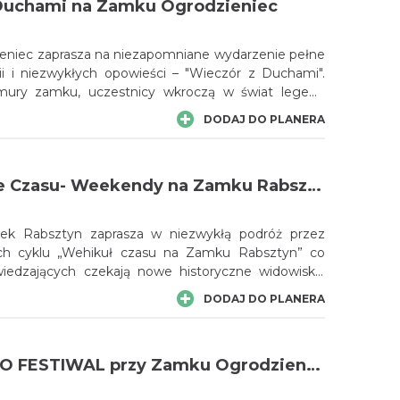
Duchami na Zamku Ogrodzieniec
niec zaprasza na niezapomniane wydarzenie pełne
rii i niezwykłych opowieści – "Wieczór z Duchami".
 mury zamku, uczestnicy wkroczą w świat legend
ów, gdzie czekają na nich duchy minionych wieków.
DODAJ DO PLANERA
jąca podróż pośród mrocznych korytarzy
zamkowych historii, które przyprawiają o dreszcze.
W Wehikule Czasu- Weekendy na Zamku Rabsztyn
ek Rabsztyn zaprasza w niezwykłą podróż przez
ch cyklu „Wehikuł czasu na Zamku Rabsztyn” co
iedzających czekają nowe historyczne widowiska,
e i wyjątkowe spotkania z przeszłością.
DODAJ DO PLANERA
DISCO-OGRO FESTIWAL przy Zamku Ogrodzieniec