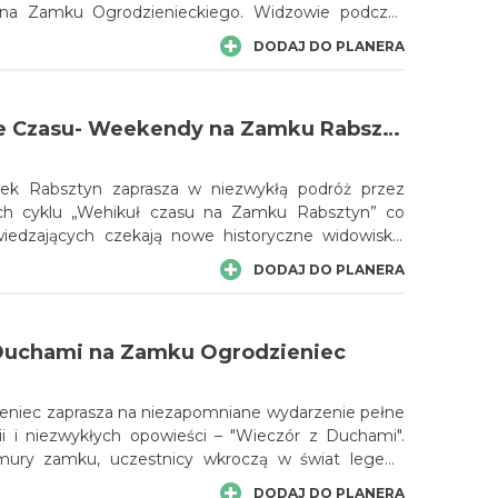
ana Zamku Ogrodzienieckiego. Widzowie podczas
zą liczne pokazy w konkurencjach kuszniczych,
DODAJ DO PLANERA
ostrza, zapasy rycerskie i inne. Na placu turniejowym
ragany z kuchnią staropolską oraz warsztaty
W Wehikule Czasu- Weekendy na Zamku Rabsztyn
ek Rabsztyn zaprasza w niezwykłą podróż przez
ch cyklu „Wehikuł czasu na Zamku Rabsztyn” co
iedzających czekają nowe historyczne widowiska,
e i wyjątkowe spotkania z przeszłością.
DODAJ DO PLANERA
Duchami na Zamku Ogrodzieniec
niec zaprasza na niezapomniane wydarzenie pełne
rii i niezwykłych opowieści – "Wieczór z Duchami".
 mury zamku, uczestnicy wkroczą w świat legend
ów, gdzie czekają na nich duchy minionych wieków.
DODAJ DO PLANERA