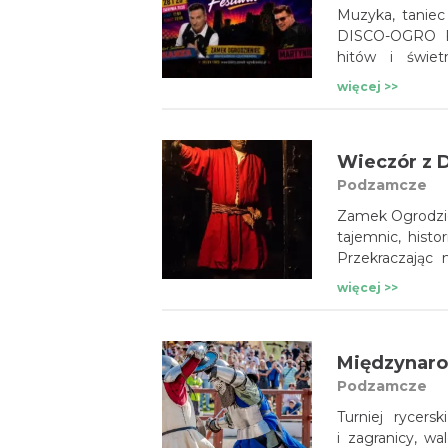
Muzyka, taniec
DISCO-OGRO Fe
hitów i świe
w wyjątkowej sc
więcej >>
Wieczór z 
Podzamcze
Zamek Ogrodzie
tajemnic, histo
Przekraczając
i dawnych czas
więcej >>
To emocjonu
i intrygujących 
Podzamcze
Turniej rycers
i zagranicy, wa