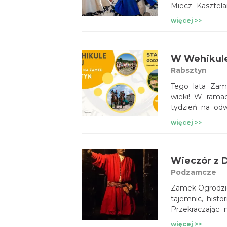
Miecz Kasztel
festynu zobac
więcej >>
łuczniczych, na 
znajdą się st
rzemieślnicze.
Rabsztyn
Tego lata Zam
wieki! W rama
tydzień na odw
pokazy rycerski
więcej >>
Wieczór z 
Podzamcze
Zamek Ogrodzie
tajemnic, histo
Przekraczając
i dawnych czas
więcej >>