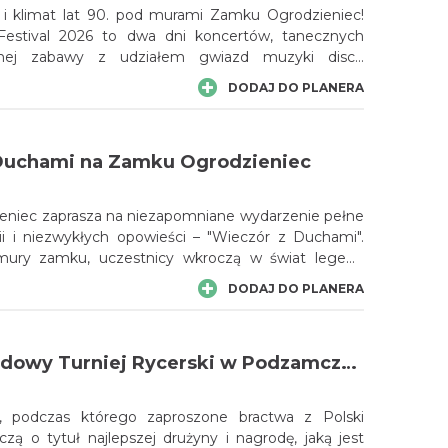
 i klimat lat 90. pod murami Zamku Ogrodzieniec!
stival 2026 to dwa dni koncertów, tanecznych
tnej zabawy z udziałem gwiazd muzyki disco
enerii Jury Krakowsko-Częstochowskiej.
DODAJ DO PLANERA
Duchami na Zamku Ogrodzieniec
niec zaprasza na niezapomniane wydarzenie pełne
rii i niezwykłych opowieści – "Wieczór z Duchami".
 mury zamku, uczestnicy wkroczą w świat legend
ów, gdzie czekają na nich duchy minionych wieków.
DODAJ DO PLANERA
jąca podróż pośród mrocznych korytarzy
zamkowych historii, które przyprawiają o dreszcze.
Międzynarodowy Turniej Rycerski w Podzamczu 2026
ki, podczas którego zaproszone bractwa z Polski
lczą o tytuł najlepszej drużyny i nagrodę, jaką jest