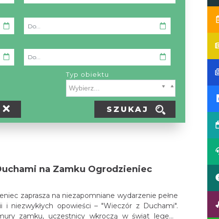
Typ obiektu
Typ obiektu Typ wypożyczalni
SZUKAJ
Duchami na Zamku Ogrodzieniec
niec zaprasza na niezapomniane wydarzenie pełne
rii i niezwykłych opowieści – "Wieczór z Duchami".
 mury zamku, uczestnicy wkroczą w świat legend