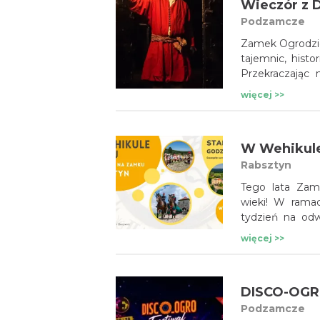
Wieczór z 
Podzamcze
Zamek Ogrodzie
tajemnic, histo
Przekraczając
i dawnych czas
więcej >>
To emocjonu
i intrygujących 
Rabsztyn
Tego lata Zam
wieki! W rama
tydzień na odw
pokazy rycerski
więcej >>
Podzamcze