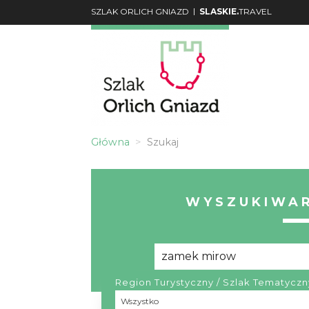
|
SZLAK ORLICH GNIAZD
SLASKIE.
TRAVEL
Główna
Szukaj
WYSZUKIWAR
Region Turystyczny / Szlak Tematyczn
Region
Wszystko