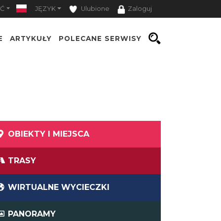
Ć
JĘZYK
Ulubione
Zaloguj
E
ARTYKUŁY
POLECANE SERWISY
OBIEKTY I MIEJSCA
TRASY
WIRTUALNE WYCIECZKI
PANORAMY