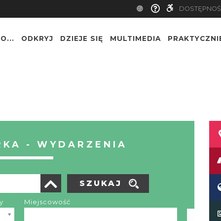
DOSTĘPNOŚ
O...
ODKRYJ
DZIEJE SIĘ
MULTIMEDIA
PRAKTYCZNI
KA - WYDARZENIA
SZUKAJ
y
Miejscowość