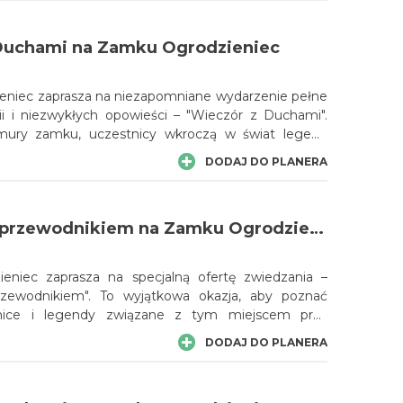
Duchami na Zamku Ogrodzieniec
niec zaprasza na niezapomniane wydarzenie pełne
rii i niezwykłych opowieści – "Wieczór z Duchami".
 mury zamku, uczestnicy wkroczą w świat legend
ów, gdzie czekają na nich duchy minionych wieków.
DODAJ DO PLANERA
jąca podróż pośród mrocznych korytarzy
zamkowych historii, które przyprawiają o dreszcze.
Niedziela z przewodnikiem na Zamku Ogrodzieniec
niec zaprasza na specjalną ofertę zwiedzania –
rzewodnikiem". To wyjątkowa okazja, aby poznać
emnice i legendy związane z tym miejscem przy
adczonego przewodnika.
DODAJ DO PLANERA