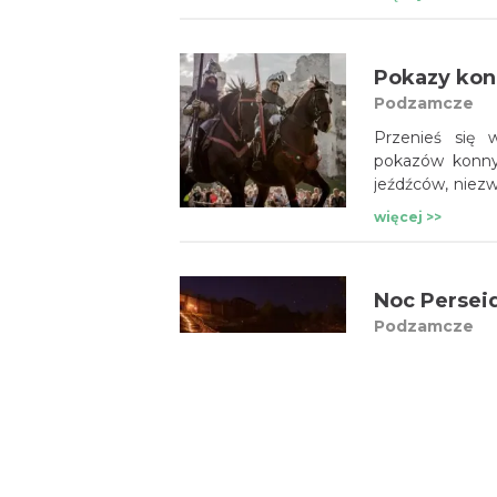
To emocjonu
i intrygujących 
Pokazy kon
Podzamcze
Przenieś się
pokazów konny
jeźdźców, niezw
emocjonujące s
więcej >>
niezapomnianym
Noc Persei
Podzamcze
Spędź niezwykł
Perseidów w G
podczas któreg
tajemnice no
więcej >>
historycznego 