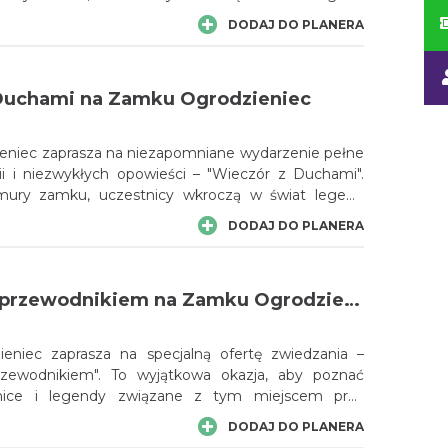
ów, gdzie czekają na nich duchy minionych wieków.
DODAJ DO PLANERA
jąca podróż pośród mrocznych korytarzy
zamkowych historii, które przyprawiają o dreszcze.
Duchami na Zamku Ogrodzieniec
niec zaprasza na niezapomniane wydarzenie pełne
rii i niezwykłych opowieści – "Wieczór z Duchami".
 mury zamku, uczestnicy wkroczą w świat legend
ów, gdzie czekają na nich duchy minionych wieków.
DODAJ DO PLANERA
jąca podróż pośród mrocznych korytarzy
zamkowych historii, które przyprawiają o dreszcze.
Niedziela z przewodnikiem na Zamku Ogrodzieniec
niec zaprasza na specjalną ofertę zwiedzania –
rzewodnikiem". To wyjątkowa okazja, aby poznać
emnice i legendy związane z tym miejscem przy
adczonego przewodnika.
DODAJ DO PLANERA