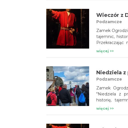
Wieczór z 
Podzamcze
Zamek Ogrodzie
tajemnic, histo
Przekraczając
i dawnych czas
więcej >>
To emocjonu
i intrygujących 
Podzamcze
Zamek Ogrodzie
"Niedziela z p
historię, taj
wsparciu doświ
więcej >>