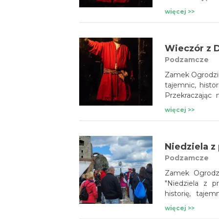
i dawnych czas
więcej >>
To emocjonu
i intrygujących 
Wieczór z 
Podzamcze
Zamek Ogrodzie
tajemnic, histo
Przekraczając
i dawnych czas
więcej >>
To emocjonu
i intrygujących 
Podzamcze
Zamek Ogrodzie
"Niedziela z p
historię, taj
wsparciu doświ
więcej >>