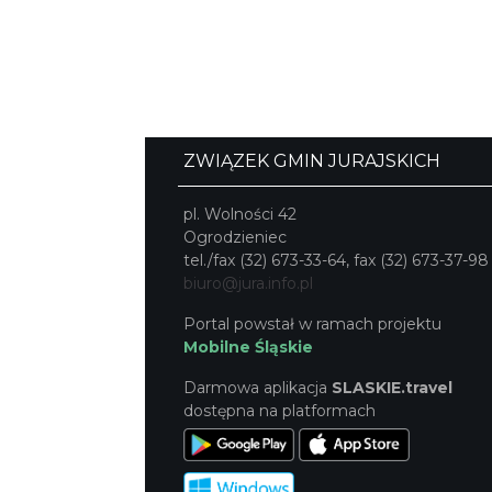
ZWIĄZEK GMIN JURAJSKICH
pl. Wolności 42
Ogrodzieniec
tel./fax (32) 673-33-64, fax (32) 673-37-98
biuro@jura.info.pl
Portal powstał w ramach projektu
Mobilne Śląskie
Darmowa aplikacja
SLASKIE.travel
dostępna na platformach