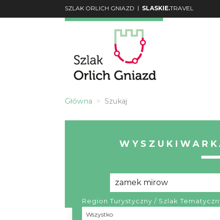
|
SZLAK ORLICH GNIAZD
SLASKIE.
TRAVEL
Główna
Szukaj
WYSZUKIWARK
Region Turystyczny / Szlak Tematyczn
Region
Wszystko