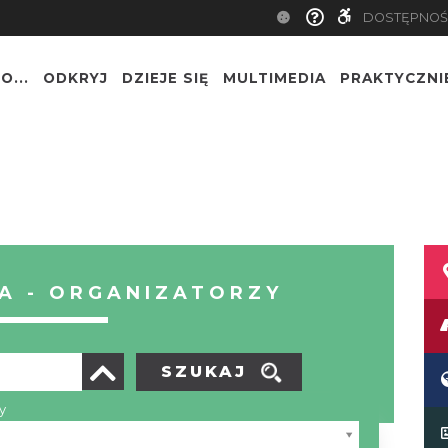
DOSTĘPNOŚ
O...
ODKRYJ
DZIEJE SIĘ
MULTIMEDIA
PRAKTYCZNI
A - ORGANIZATORZY
SZUKAJ
y