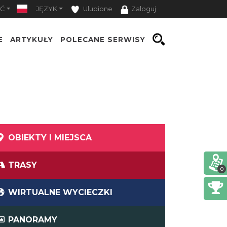
Ć
JĘZYK
Ulubione
Zaloguj
E
ARTYKUŁY
POLECANE SERWISY
OBIEKTY I MIEJSCA
TRASY
0
WIRTUALNE WYCIECZKI
PANORAMY