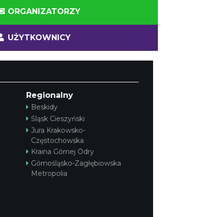
ORGANIZATORZY
UŻYTKOWNICY
Regionalny
Beskidy
Śląsk Cieszyński
Jura Krakowsko-
Częstochowska
Kraina Górnej Odry
Górnośląsko-Zagłębiowska
Metropolia