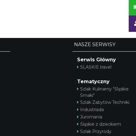
NASZE SERWISY
Serwis Główny
SLASKIE.travel
Tematyczny
Szlak Kulinarny "Śląskie
Smaki"
Szlak Zabytów Techniki
Industriada
Juromania
Śląskie z dzieckiem
Szlak Przyrody