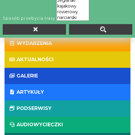
WIRTUALNE WYCIECZKI
Sposób przebycia trasy
PANORAMY
WYDARZENIA
AKTUALNOŚCI
GALERIE
ARTYKUŁY
PODSERWISY
AUDIOWYCIECZKI