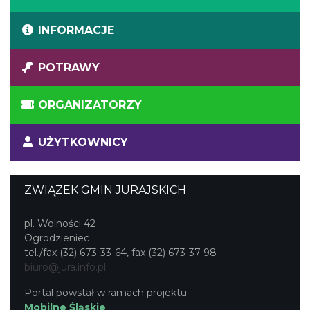
INFORMACJE
POTRAWY
ORGANIZATORZY
UŻYTKOWNICY
ZWIĄZEK GMIN JURAJSKICH
pl. Wolności 42
Ogrodzieniec
tel./fax (32) 673-33-64, fax (32) 673-37-98
biuro@jura.info.pl
Portal powstał w ramach projektu
Mobilne Śląskie