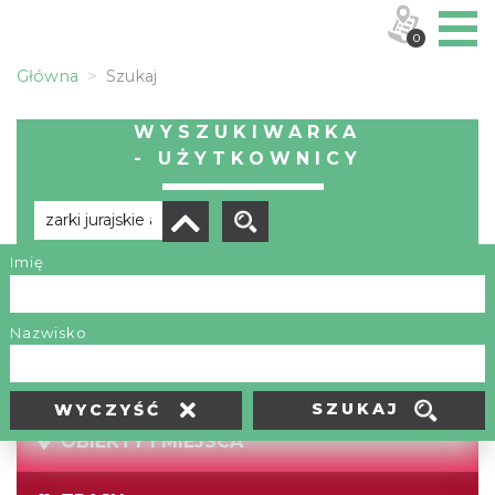
0
Główna
Szukaj
WYSZUKIWARKA
- UŻYTKOWNICY
Imię
Brak wyników
Nazwisko
SZUKAJ
WYCZYŚĆ
OBIEKTY I MIEJSCA