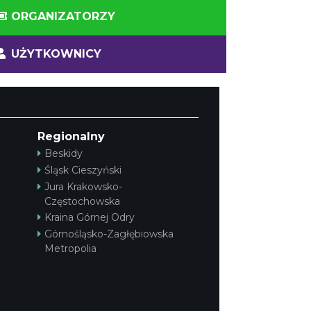
ORGANIZATORZY
UŻYTKOWNICY
Regionalny
Beskidy
Śląsk Cieszyński
Jura Krakowsko-
Częstochowska
Kraina Górnej Odry
Górnośląsko-Zagłębiowska
Metropolia