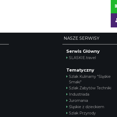
NASZE SERWISY
Serwis Główny
SLASKIE.travel
Tematyczny
Szlak Kulinarny "Śląskie
Smaki"
Szlak Zabytów Techniki
Industriada
Juromania
Śląskie z dzieckiem
Szlak Przyrody