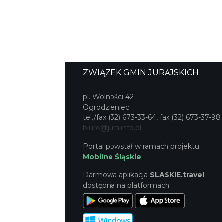
ZWIĄZEK GMIN JURAJSKICH
pl. Wolności 42
Ogrodzieniec
tel./fax (32) 673-33-64, fax (32) 673-37-98
biuro@jura.info.pl
Portal powstał w ramach projektu
Mobilne Śląskie
Darmowa aplikacja
SLASKIE.travel
dostępna na platformach