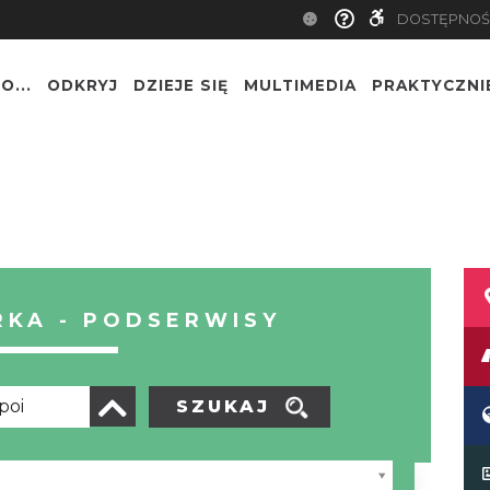
DOSTĘPNOŚ
O...
ODKRYJ
DZIEJE SIĘ
MULTIMEDIA
PRAKTYCZNI
KA - PODSERWISY
SZUKAJ