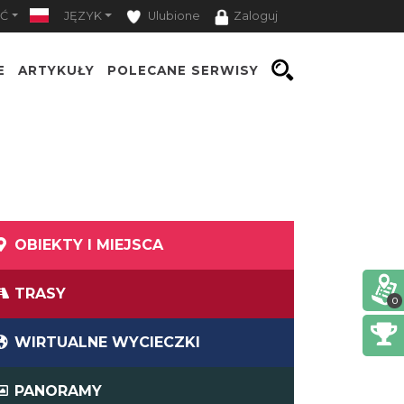
Ć
JĘZYK
Ulubione
Zaloguj
E
ARTYKUŁY
POLECANE SERWISY
OBIEKTY I MIEJSCA
TRASY
0
WIRTUALNE WYCIECZKI
PANORAMY