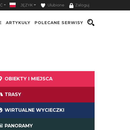
Ć
JĘZYK
Ulubione
Zaloguj
E
ARTYKUŁY
POLECANE SERWISY
OBIEKTY I MIEJSCA
TRASY
WIRTUALNE WYCIECZKI
PANORAMY