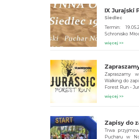
Siedlec
Termin: 19.05
Schronisko Młod
więcej >>
Zapraszamy ws
Walking do zap
Forest Run - Ju
więcej >>
Trwa przyjmow
Pucharu w Nordic Walking. Kol