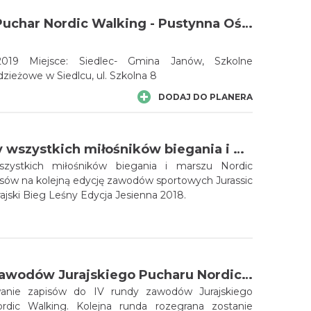
IX Jurajski Puchar Nordic Walking - Pustynna Ośmiornica
.2019 Miejsce: Siedlec- Gmina Janów, Szkolne
zieżowe w Siedlcu, ul. Szkolna 8
DODAJ DO PLANERA
Zapraszamy wszystkich miłośników biegania i marszu Nordic Walking do zapisów na kolejną edycję zawodów sportowych Jurassic Forest Run - Jurajski Bieg Leśny Edycja Jesienna 2018.
zystkich miłośników biegania i marszu Nordic
isów na kolejną edycję zawodów sportowych Jurassic
rajski Bieg Leśny Edycja Jesienna 2018.
Zapisy do zawodów Jurajskiego Pucharu Nordic Walking trwają!
anie zapisów do IV rundy zawodów Jurajskiego
ejna runda rozegrana zostanie