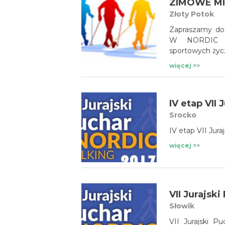
Złoty Potok
Zapraszamy d
W NORDIC W
sportowych życ
więcej >>
IV etap VII
Srocko
IV etap VII Jur
więcej >>
Słowik
VII Jurajski P