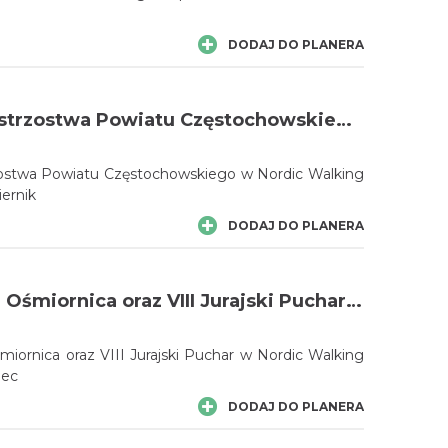
DODAJ DO PLANERA
Otwarte Mistrzostwa Powiatu Częstochowskiego w Nordic Walking Janów 22 październik
ostwa Powiatu Częstochowskiego w Nordic Walking
ernik
DODAJ DO PLANERA
IV Pustynna Ośmiornica oraz VIII Jurajski Puchar w Nordic Walking 20.05.2018 Siedlec
iornica oraz VIII Jurajski Puchar w Nordic Walking
lec
DODAJ DO PLANERA