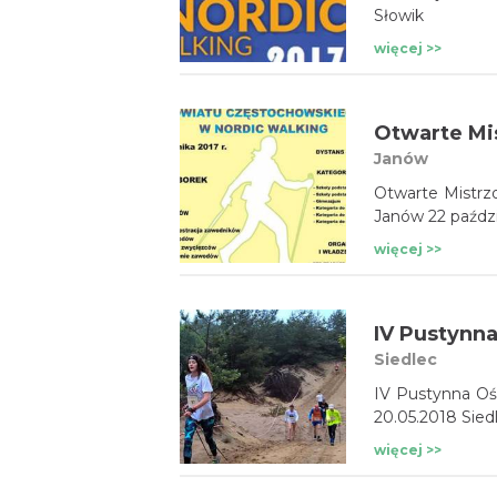
Słowik
więcej >>
Janów
Otwarte Mistrz
Janów 22 paździ
więcej >>
Siedlec
IV Pustynna Ośm
20.05.2018 Sied
więcej >>