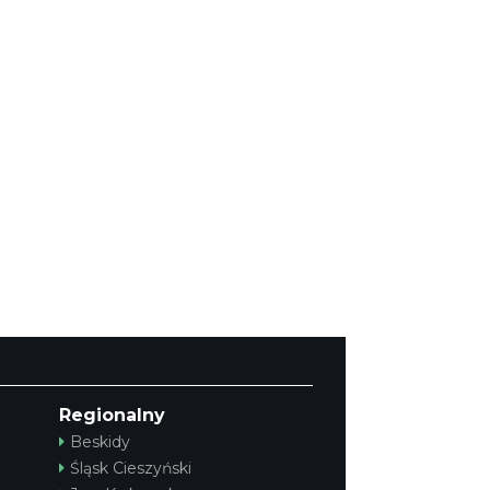
Regionalny
Beskidy
Śląsk Cieszyński