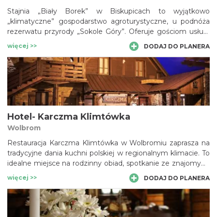
Stajnia „Biały Borek” w Biskupicach to wyjątkowo
„klimatyczne” gospodarstwo agroturystyczne, u podnóża
rezerwatu przyrody „Sokole Góry”. Oferuje gościom usługi
związane z jeździectwem oraz zaplecze noclegowe i
więcej >>
DODAJ DO PLANERA
gastronomiczne. Jest przy tym afiliowanym przy PTTK
Ośrodkiem Górskiej Turystyki Konnej (co gwarantuje
odpowiedni poziom świadczonych usług) oraz znajduje się
na Transjurajskim Szlaku Konnym. Słynne są już
organizowane w „Białym Borku” imprezy kulturalne i
spotkania z artystami.
Hotel- Karczma Klimtówka
Wolbrom
Restauracja Karczma Klimtówka w Wolbromiu zaprasza na
tradycyjne dania kuchni polskiej w regionalnym klimacie. To
idealne miejsce na rodzinny obiad, spotkanie ze znajomymi
oraz organizację przyjęć okolicznościowych.
więcej >>
DODAJ DO PLANERA