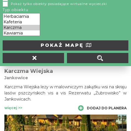
Pokaż tylko obiekty posiadające wirtualne wycieczki
Restauracja Rogata jest położona na uboczu, mieści się w
Typ obiektu
starej klimatycznej chacie. Karczma znajduje się na
kulinarnym szlaku Śląskie Smaki .
więcej >>
DODAJ DO PLANERA
POKAŻ MAPĘ
Karczma Wiejska
Jankowice
Karczma Wiejska leży w malowniczym zakątku wsi na skraju
lasów pszczyńskich vis a vis Rezerwatu „Żubrowisko” w
Jankowicach.
więcej >>
DODAJ DO PLANERA