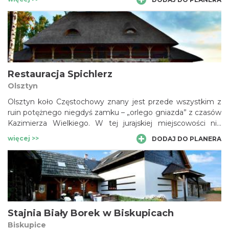
Restauracja Spichlerz
Olsztyn
Olsztyn koło Częstochowy znany jest przede wszystkim z
ruin potężnego niegdyś zamku – „orlego gniazda” z czasów
Kazimierza Wielkiego. W tej jurajskiej miejscowości nie
brakuje jednak może mniej okazałych, ale również
więcej >>
DODAJ DO PLANERA
zabytkowych budowli. Chociażby u północnych podnóży
warowni pięknie prezentuje się drewniany, XVIII-wieczny
spichlerz, przeniesiony do Olsztyna z miejscowości
Borowno. Obecnie mieści się w nim elegancka restauracja.
Stajnia Biały Borek w Biskupicach
Biskupice