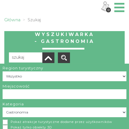
0
Główna
Szukaj
WYSZUKIWARKA
- GASTRONOMIA
Region turystyczny
Liczba elementów:
18
POBIERZ LISTĘ
Miejscowość
Kategoria
Karczma Rogata
Pokaż atrakcje turystyczne dodane przez użytkowników
Bielsko-Biała
Pokaż tylko obiekty 3D