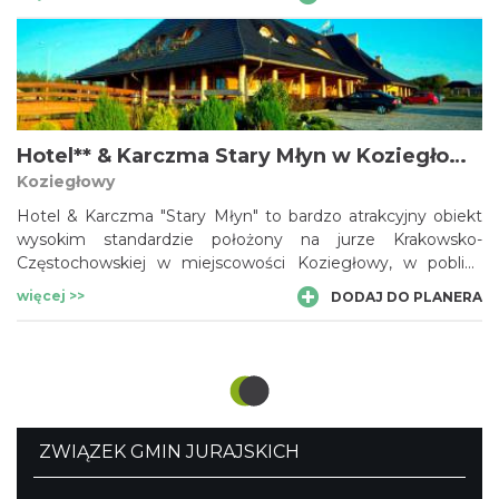
Hotel** & Karczma Stary Młyn w Koziegłowach
Koziegłowy
Hotel & Karczma "Stary Młyn" to bardzo atrakcyjny obiekt
wysokim standardzie położony na jurze Krakowsko-
Częstochowskiej w miejscowości Koziegłowy, w pobliżu
trasy DK-1 (E75) Katowice-Warszawa.
więcej >>
DODAJ DO PLANERA
ZWIĄZEK GMIN JURAJSKICH