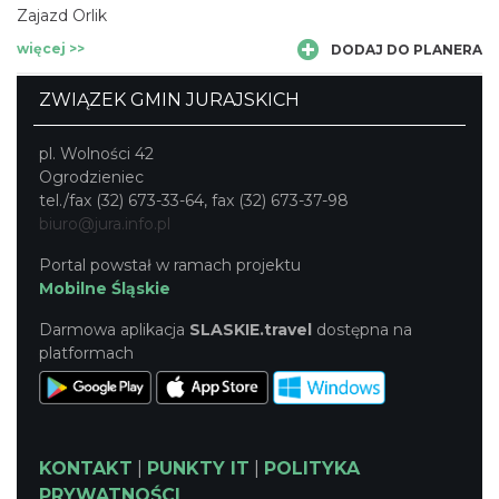
Zajazd Orlik
więcej >>
DODAJ DO PLANERA
ZWIĄZEK GMIN JURAJSKICH
pl. Wolności 42
Ogrodzieniec
tel./fax (32) 673-33-64, fax (32) 673-37-98
biuro@jura.info.pl
Portal powstał w ramach projektu
Mobilne Śląskie
Darmowa aplikacja
SLASKIE.travel
dostępna na
platformach
KONTAKT
|
PUNKTY IT
|
POLITYKA
PRYWATNOŚCI