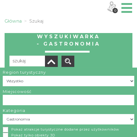
0
Główna
Szukaj
WYSZUKIWARKA
- GASTRONOMIA
Region turystyczny
Liczba elementów:
11
POBIERZ LISTĘ
Miejscowość
Kategoria
Zajazd MARGOS
Pokaż atrakcje turystyczne dodane przez użytkowników
Markowice
Pokaż tylko obiekty 3D