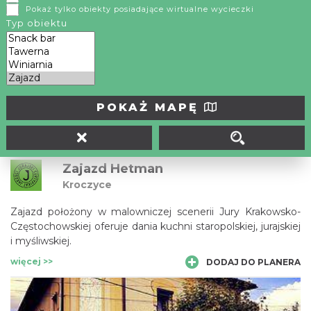
Pokaż tylko obiekty posiadające wirtualne wycieczki
Zajazd Margos dysponuje 65 miejscami noclegowymi w
Typ obiektu
pokojach 1, 2, 3, 4 osobowych. Pokoje posiadają TV. Do
dyspozycji Gości jest bezprzewodowy dostęp do internetu.
Na terenie obiektu zamykany parking. W cenę noclegu
więcej >>
DODAJ DO PLANERA
wliczone jest śniadanie. Serdecznie zapraszamy
POKAŻ MAPĘ
Zajazd Hetman
Kroczyce
Zajazd położony w malowniczej scenerii Jury Krakowsko-
Częstochowskiej oferuje dania kuchni staropolskiej, jurajskiej
i myśliwskiej.
więcej >>
DODAJ DO PLANERA