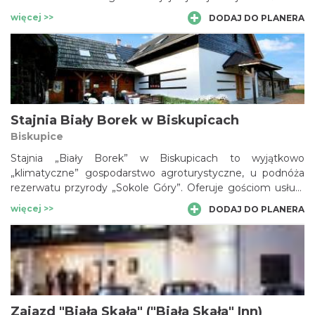
brakuje jednak może mniej okazałych, ale również
więcej >>
DODAJ DO PLANERA
zabytkowych budowli. Chociażby u północnych podnóży
warowni pięknie prezentuje się drewniany, XVIII-wieczny
spichlerz, przeniesiony do Olsztyna z miejscowości
Borowno. Obecnie mieści się w nim elegancka restauracja.
Stajnia Biały Borek w Biskupicach
Biskupice
Stajnia „Biały Borek” w Biskupicach to wyjątkowo
„klimatyczne” gospodarstwo agroturystyczne, u podnóża
rezerwatu przyrody „Sokole Góry”. Oferuje gościom usługi
związane z jeździectwem oraz zaplecze noclegowe i
więcej >>
DODAJ DO PLANERA
gastronomiczne. Jest przy tym afiliowanym przy PTTK
Ośrodkiem Górskiej Turystyki Konnej (co gwarantuje
odpowiedni poziom świadczonych usług) oraz znajduje się
na Transjurajskim Szlaku Konnym. Słynne są już
organizowane w „Białym Borku” imprezy kulturalne i
spotkania z artystami.
Zajazd "Biała Skała" ("Biała Skała" Inn)