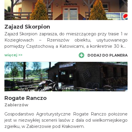
komunię, chrzciny i inne przyjęcia okolicznościowe, a także
konferencję i spotkanie biznesowe.
Zajazd Skorpion
Zajazd Skorpion zaprasza, do mieszczącego przy trasie 1 w
Koziegłowach – Rzeniszów obiektu, usytuowanego
pomiędzy Częstochową a Katowicami, a konkretnie 30 km
od Częstochowy i 40 km od Katowic. Jadąc trasą, zawsze
więcej >>
DODAJ DO PLANERA
można się u nas zatrzymać aby odpocząć, zjeść coś
smacznego z oferty naszej kuchni. Zajazd Skorpion czynny
jest 24 godziny na dobę, 7 dni w tygodniu.
Rogate Ranczo
Zabierzów
Gospodarstwo Agroturystyczne Rogate Ranczo położone
jest w niezwykłej scenerii lasów z dala od wielkomiejskiego
zgiełku, w Zabierzowie pod Krakowem.