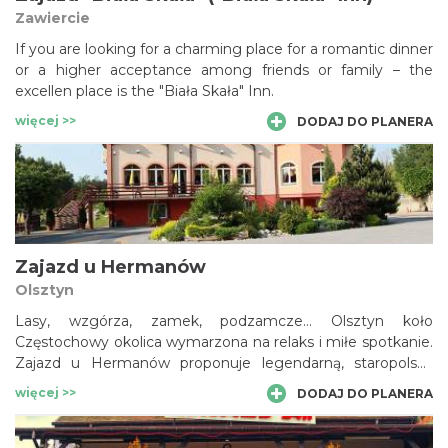
Zawiercie
If you are looking for a charming place for a romantic dinner
or a higher acceptance among friends or family – the
excellen place is the "Biała Skała" Inn.
więcej >>
DODAJ DO PLANERA
Zajazd u Hermanów
Olsztyn
Lasy, wzgórza, zamek, podzamcze… Olsztyn koło
Częstochowy okolica wymarzona na relaks i miłe spotkanie.
Zajazd u Hermanów proponuje legendarną, staropolską
gościnność i doskonałą tradycyjną kuchnie polską. U nas
więcej >>
DODAJ DO PLANERA
zjedzą Państwo obiady domowe w rodzinnej atmosferze
przy nastrojowej nutce w tle. Tu znajduje się stylowa sala
weselna i restauracja. To idealne miejsce na wesele,