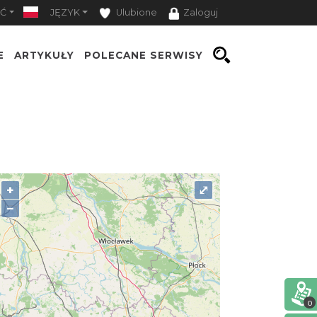
Ć
JĘZYK
Ulubione
Zaloguj
E
ARTYKUŁY
POLECANE SERWISY
+
⤢
−
0