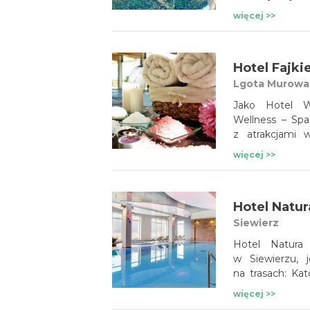
odprężeniem i
więcej >>
i wytchnienia d
ostańców. 51
zabiegów na 
Hotel Fajki
kosmetycznych E
i komfort gości
Lgota Murowa
Jako Hotel W
Wellness – Spa
z atrakcjami w
przygotowano 
więcej >>
do skorzystani
jacuzzi, stref
gamą zabiegów 
Hotel Natur
bliskość urz
- Częstochowski
Siewierz
Hotel Natura
w Siewierzu, 
na trasach: Katowice-Warszawa 
w Katowicach-
więcej >>
Mitologia rzyms