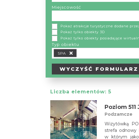
Miejscowość
Pokaż atrakcje turystyczne dodane prz
Pokaż tylko obiekty 3D
Pokaż tylko obiekty posiadające wirtual
Typ obiektu
Typ obiektu Typ wypożyczalni
SPA
WYCZYŚĆ
FORMULARZ
Liczba elementów:
5
Poziom 511 
Podzamcze
Wizytówką POZ
strefa odnowy 
w którym jako