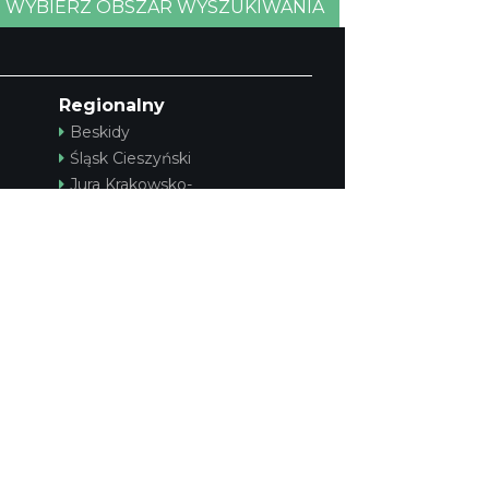
WYBIERZ OBSZAR WYSZUKIWANIA
©
OpenStreetMap
contributors.
Regionalny
Beskidy
Śląsk Cieszyński
Jura Krakowsko-
Częstochowska
Kraina Górnej Odry
Górnośląsko-Zagłębiowska
Metropolia