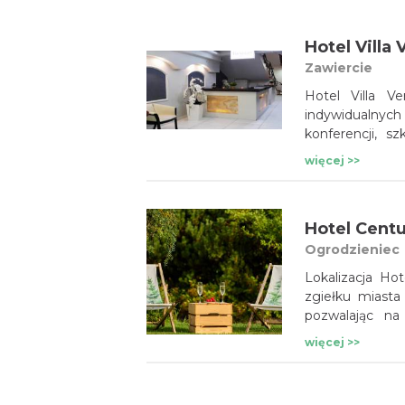
się z morskie
głównym skła
Hotel Villa
i prawdziwe pię
Zawiercie
Hotel Villa V
indywidualnyc
konferencji, s
Instytut SPA Vi
więcej >>
i ciała.
Hotel Centu
Ogrodzieniec
Lokalizacja H
zgiełku miasta
pozwalając na
Centrum zabie
więcej >>
wyróżniane.