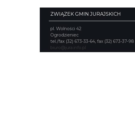
ZWIĄZEK GMIN JURAJSKICH
pl. Wolności 42
Ogrodzieniec
tel./fax (32) 673-33-64, fax (32) 673-37-98
biuro@jura.info.pl
Portal powstał w ramach projektu
Mobilne Śląskie
Darmowa aplikacja
SLASKIE.travel
dostępna na platformach
KONTAKT
|
PUNKTY IT
|
POLITYK
PRYWATNOŚCI