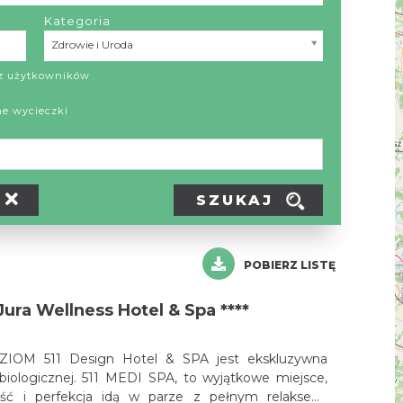
Kategoria
Kategoria
Zdrowie i Uroda
ez użytkowników
ne wycieczki
SZUKAJ
POBIERZ LISTĘ
Jura Wellness Hotel & Spa ****
IOM 511 Design Hotel & SPA jest ekskluzywna
biologicznej. 511 MEDI SPA, to wyjątkowe miejsce,
ść i perfekcja idą w parze z pełnym relaksem,