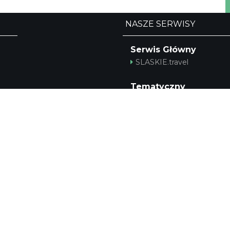
NASZE SERWISY
Serwis Główny
SLASKIE.travel
Tematyczny
Szlak Kulinarny "Śląskie
Smaki"
Szlak Zabytów Techniki
Industriada
Juromania
Śląskie z dzieckiem
Szlak Przyrody
Śląskie po zdrowie
Narty w Śląskim
Rowerem przez Śląskie
A
Kajakiem przez Śląskie