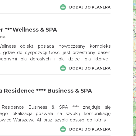
 dogłębną troską o urodę. Atmosferę spokoju
DODAJ DO PLANERA
opełniają nienachalne wnętrza i bliskość naturalnych
1 MEDI SPA zaprasza do ekskluzywnego świata
twarz i ciało opartych na wiodących markach
er ***Wellness & SPA
ricson Laboratoire i Obagi Medical, gdzie o piękno
 troszczy się wykwalifikowany personel.
na
ellness obiekt posiada nowoczesny kompleks
, gdzie do dyspozycji Gości jest przestrony basen
odnymi dla dorosłych i dla dzieci, dla których
ponadto bezpieczny brodzik; obiekt zachęca też
DODAJ DO PLANERA
a z dodatkowych atrakcji Spa – Wellness, w tym
y saun oraz gabinetów zabiegowych wraz z szeroką
Spa. Cisza, spokój, brak miejskiego zgiełku oraz
a Residence **** Business & SPA
ekającej przyrody i atrakcje Jury Krakowsko
ej to atuty obiektu.
 Residence Business & SPA **** znajduje się
jego lokalizacja pozwala na szybką komunikację
A1 oraz szybki dostęp do lotniska
Pyrzowicach (10 km). Hotel oferuje usługi SPA.
DODAJ DO PLANERA
ka mówi, że bogini piękna i miłości Wenus narodziła