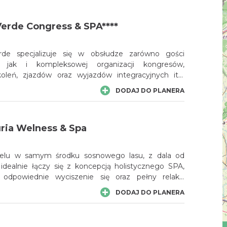
j piany. Tak więc woda zawsze była początkiem,
dnikiem i pierwiastkiem dbającym o dobre
 Verde Congress & SPA****
kno każdego z nas.
erde specjalizuje się w obsłudze zarówno gości
h jak i kompleksowej organizacji kongresów,
zkoleń, zjazdów oraz wyjazdów integracyjnych itp.
lla Verde to zdrowie, relaks, piękno i harmonia duszy
DODAJ DO PLANERA
ria Welness & Spa
otelu w samym środku sosnowego lasu, z dala od
 idealnie łączy się z koncepcją holistycznego SPA,
 odpowiednie wyciszenie się oraz pełny relaks.
gowe Hotelu Centuria SPA zostało wielokrotnie
DODAJ DO PLANERA