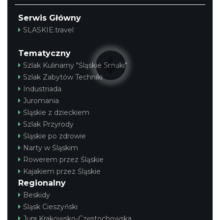
Serwis Główny
SLASKIE.travel
Tematyczny
Szlak Kulinarny "Śląskie Smaki"
Szlak Zabytów Techniki
Industriada
Juromania
Śląskie z dzieckiem
Szlak Przyrody
Śląskie po zdrowie
Narty w Śląskim
Rowerem przez Śląskie
Kajakiem przez Śląskie
Regionalny
Beskidy
Śląsk Cieszyński
Jura Krakowsko-Częstochowska