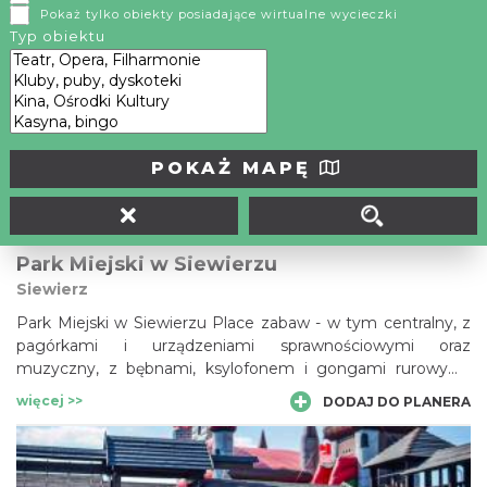
Pokaż tylko obiekty posiadające wirtualne wycieczki
Olkuski „Silver Park”, to jedna z największych baz sportowo-
Typ obiektu
wypoczynkowych w Polsce, ciesząca się zainteresowaniem
miłośników jazdy na rowerach, rolkach i deskach.
więcej >>
DODAJ DO PLANERA
POKAŻ MAPĘ
Park Miejski w Siewierzu
Siewierz
Park Miejski w Siewierzu Place zabaw - w tym centralny, z
pagórkami i urządzeniami sprawnościowymi oraz
muzyczny, z bębnami, ksylofonem i gongami rurowymi.
Ścieżki spacerowe.
więcej >>
DODAJ DO PLANERA