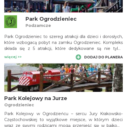
Park Ogrodzieniec
Podzamcze
Park Ogrodzieniec to szereg atrakcji dla dzieci i dorosłych,
które wzbogacą pobyt na zamku Ogrodzieniec. Kompleks
składa się z 5 atrakcji, które dedykowane są nie tylko
rodzinom ale wszystkim sympatykom dobrej zabawy! Park
więcej >>
DODAJ DO PLANERA
Miniatur, Park Rozrywki, Park Doświadczeń
Fizycznych,Dom Legend i Strachów oraz Tor Saneczkowy
czekają.
Park Kolejowy na Jurze
Ogrodzieniec
Park Kolejowy w Ogrodzieńcu – sercu Jury Krakowsko-
Częstochowskiej to wyjątkowe miejsce, w którym dzieci
wraz ze swymi rodzicami mogą przenieść się w bajkową