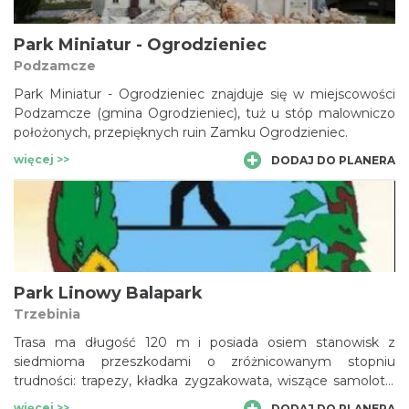
Park Miniatur - Ogrodzieniec
Podzamcze
Park Miniatur - Ogrodzieniec znajduje się w miejscowości
Podzamcze (gmina Ogrodzieniec), tuż u stóp malowniczo
położonych, przepięknych ruin Zamku Ogrodzieniec.
więcej >>
DODAJ DO PLANERA
Park Linowy Balapark
Trzebinia
Trasa ma długość 120 m i posiada osiem stanowisk z
siedmioma przeszkodami o zróżnicowanym stopniu
trudności: trapezy, kładka zygzakowata, wiszące samoloty,
linki V, belki z frędzlami i most birmański, a przejście
więcej >>
DODAJ DO PLANERA