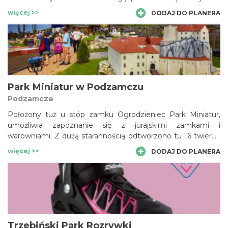
podróż kolejkowymi szlakami.
więcej >>
DODAJ DO PLANERA
Park Miniatur w Podzamczu
Podzamcze
Położony tuż u stóp zamku Ogrodzieniec Park Miniatur,
umożliwia zapoznanie się z jurajskimi zamkami i
warowniami. Z dużą starannością odtworzono tu 16 twierdz
ze Szlaku Orlich Gniazd. Można tu także zobaczyć
więcej >>
DODAJ DO PLANERA
średniowieczne maszyny oblężnicze.
Trzebiński Park Rozrywki