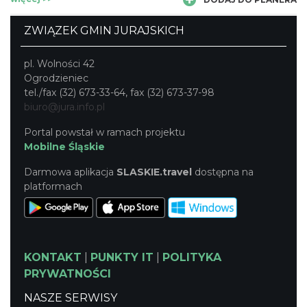
zakończone jest zjazdem na tyrolce o dł. 37 m. Przed
wejściem na trasę instruktorzy przeprowadzają szkolenie
ZWIĄZEK GMIN JURAJSKICH
instruktażowe, by zabawa na świeżym powietrzu miała nie
tylko pożądany w tego rodzaju miejscu posmak adrenaliny,
pl. Wolności 42
ale była także w pełni bezpieczna. Regulamin obiektu
Ogrodzieniec
dostępny na stronie www.facebook.com/ParkBalapark
tel./fax (32) 673-33-64, fax (32) 673-37-98
biuro@jura.info.pl
Portal powstał w ramach projektu
Mobilne Śląskie
Darmowa aplikacja
SLASKIE.travel
dostępna na
platformach
KONTAKT
|
PUNKTY IT
|
POLITYKA
PRYWATNOŚCI
NASZE SERWISY