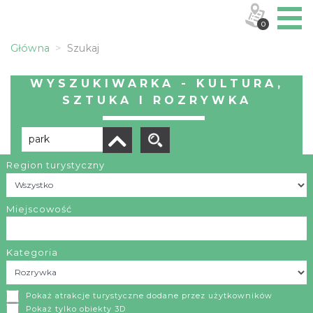
0
Główna
Szukaj
WYSZUKIWARKA - KULTURA,
SZTUKA I ROZRYWKA
Region turystyczny
Liczba elementów:
9
POBIERZ LISTĘ
Miejscowość
Kategoria
Park Rekreacyjno-Krajobrazowy „Silver Park” w Olkuszu
Pokaż atrakcje turystyczne dodane przez użytkowników
Olkusz
Pokaż tylko obiekty 3D