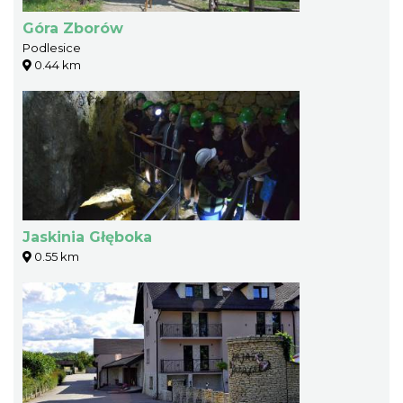
Góra Zborów
Podlesice
0.44 km
Jaskinia Głęboka
0.55 km