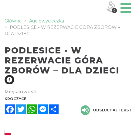
0
Główna
Audiowycieczka
PODLESICE - W REZERWACIE GÓRA ZBORÓW –
DLA DZIECI
PODLESICE - W
REZERWACIE GÓRA
ZBORÓW – DLA DZIECI
Miejscowość:
KROCZYCE
Facebook
Twitter
WhatsApp
Messenger
Share
ODSŁUCHAJ TEKST