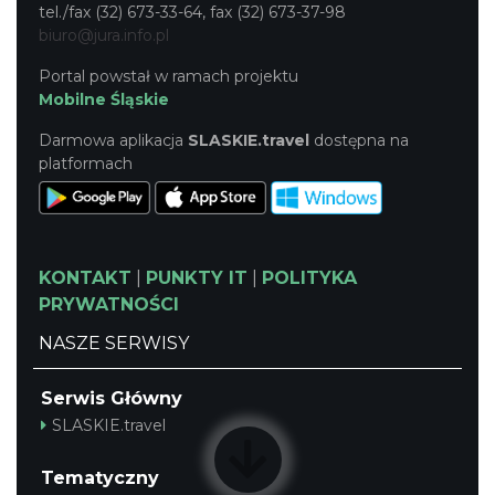
tel./fax (32) 673-33-64, fax (32) 673-37-98
biuro@jura.info.pl
Portal powstał w ramach projektu
Mobilne Śląskie
Darmowa aplikacja
SLASKIE.travel
dostępna na
platformach
KONTAKT
|
PUNKTY IT
|
POLITYKA
PRYWATNOŚCI
NASZE SERWISY
Serwis Główny
SLASKIE.travel
Tematyczny