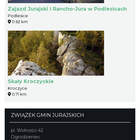
Zajazd Jurajski i Rancho-Jura w Podlesicach
Podlesice
0.62 km
Skały Kroczyckie
Kroczyce
0.71 km
ZWIĄZEK GMIN JURAJSKICH
pl. Wolności 42
Ogrodzieniec