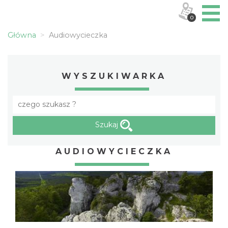
0
Główna
Audiowycieczka
WYSZUKIWARKA
Szukaj
AUDIOWYCIECZKA