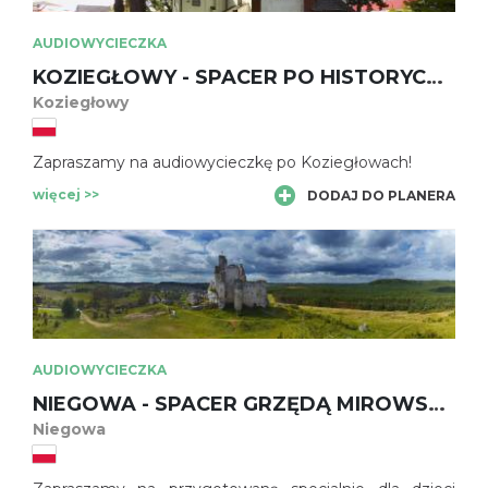
AUDIOWYCIECZKA
KOZIEGŁOWY - SPACER PO HISTORYCZNYM CENTRUM MIASTA
Koziegłowy
Zapraszamy na audiowycieczkę po Koziegłowach!
więcej >>
DODAJ DO PLANERA
AUDIOWYCIECZKA
NIEGOWA - SPACER GRZĘDĄ MIROWSKĄ Z ZAMKU W MIROWIE DO ZAMKU BOBOLICE – DLA DZIECI
Niegowa