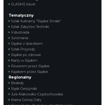
SLASKIE.travel
Tematyczny
Szlak Kulinarny "Śląskie Smaki"
Szlak Zabytów Techniki
Industriada
Juromania
Śląskie z dzieckiem
Szlak Przyrody
Śląskie po zdrowie
Narty w Śląskim
Rowerem przez Śląskie
Kajakiem przez Śląskie
Regionalny
Beskidy
Śląsk Cieszyński
Jura Krakowsko-Częstochowska
Kraina Górnej Odry