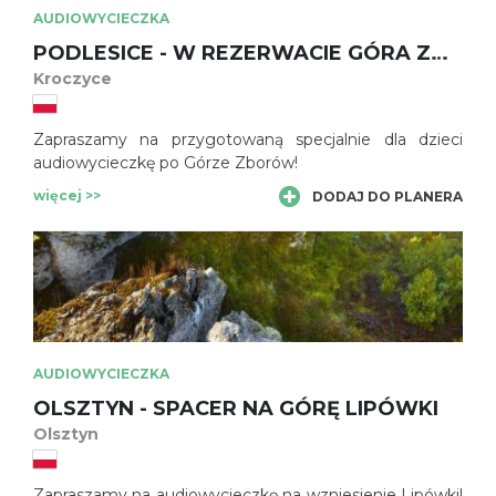
AUDIOWYCIECZKA
PODLESICE - W REZERWACIE GÓRA ZBORÓW – DLA DZIECI
Kroczyce
Zapraszamy na przygotowaną specjalnie dla dzieci
audiowycieczkę po Górze Zborów!
więcej >>
DODAJ DO PLANERA
AUDIOWYCIECZKA
OLSZTYN - SPACER NA GÓRĘ LIPÓWKI
Olsztyn
Zapraszamy na audiowycieczkę na wzniesienie Lipówki!