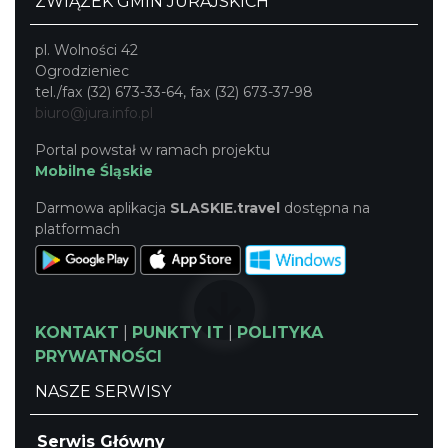
ZWIĄZEK GMIN JURAJSKICH
pl. Wolności 42
Ogrodzieniec
tel./fax (32) 673-33-64, fax (32) 673-37-98
biuro@jura.info.pl
Portal powstał w ramach projektu
Mobilne Śląskie
Darmowa aplikacja
SLASKIE.travel
dostępna na
platformach
KONTAKT
|
PUNKTY IT
|
POLITYKA
PRYWATNOŚCI
NASZE SERWISY
Serwis Główny