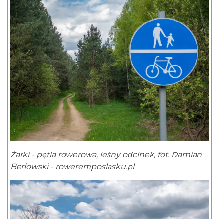
Żarki - pętla rowerowa, leśny odcinek, fot. Damian
Berłowski - roweremposlasku.pl