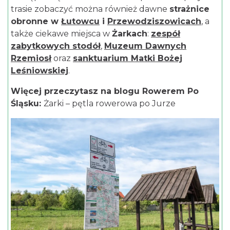
trasie zobaczyć można również dawne
strażnice
obronne w
Łutowcu
i
Przewodziszowicach
, a
także ciekawe miejsca w
Żarkach
:
zespół
zabytkowych stodół
,
Muzeum Dawnych
Rzemiosł
oraz
sanktuarium Matki Bożej
Leśniowskiej
.
Więcej przeczytasz na blogu Rowerem Po
Śląsku:
Żarki – pętla rowerowa po Jurze