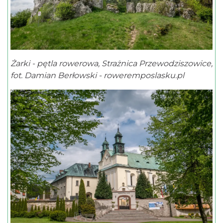
Żarki - pętla rowerowa, Strażnica Przewodziszowice,
fot. Damian Berłowski - roweremposlasku.pl