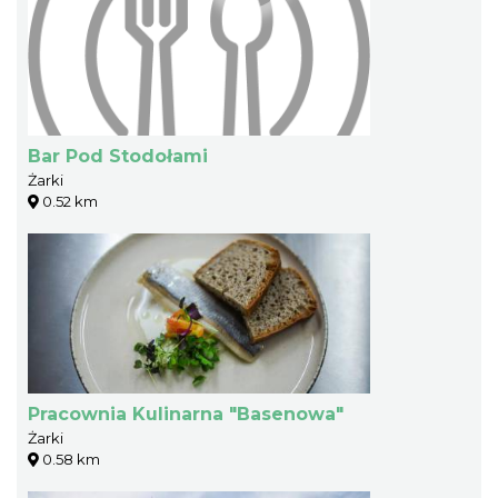
Bar Pod Stodołami
Żarki
0.52 km
Pracownia Kulinarna "Basenowa"
Żarki
0.58 km