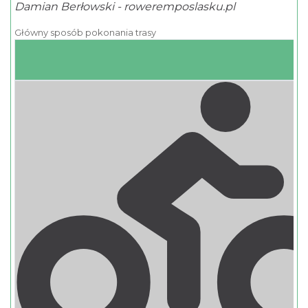
Damian Berłowski - roweremposlasku.pl
Główny sposób pokonania trasy