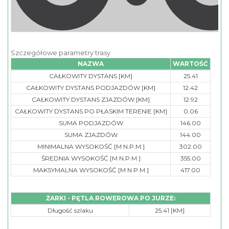
Szczegółowe parametry trasy
NAZWA
WARTOŚĆ
CAŁKOWITY DYSTANS [KM]
25.41
CAŁKOWITY DYSTANS PODJAZDÓW [KM]
12.42
CAŁKOWITY DYSTANS ZJAZDÓW [KM]
12.92
CAŁKOWITY DYSTANS PO PŁASKIM TERENIE [KM]
0.06
SUMA PODJAZDÓW
146.00
SUMA ZJAZDÓW
144.00
MINIMALNA WYSOKOŚĆ [M N.P.M.]
302.00
ŚREDNIA WYSOKOŚĆ [M N.P.M.]
355.00
MAKSYMALNA WYSOKOŚĆ [M N.P.M.]
417.00
ŻARKI - PĘTLA ROWEROWA PO JURZE:
Długość szlaku
25.41 [KM]