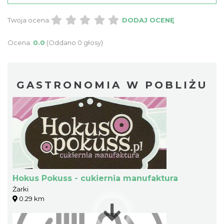
Twoja ocena:
DODAJ OCENĘ
Ocena:
0.0
(Oddano 0 głosy)
GASTRONOMIA W POBLIŻU
Hokus Pokuss - cukiernia manufaktura
Żarki
0.29 km