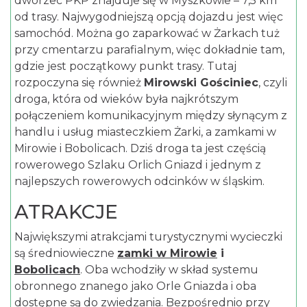
dworzec PKP znajduje się w Myszkowie – 7,5 km
od trasy. Najwygodniejszą opcją dojazdu jest więc
samochód. Można go zaparkować w Żarkach tuż
przy cmentarzu parafialnym, więc dokładnie tam,
gdzie jest początkowy punkt trasy. Tutaj
rozpoczyna się również
Mirowski Gościniec
, czyli
droga, która od wieków była najkrótszym
połączeniem komunikacyjnym między słynącym z
handlu i usług miasteczkiem Żarki, a zamkami w
Mirowie i Bobolicach. Dziś droga ta jest częścią
rowerowego Szlaku Orlich Gniazd i jednym z
najlepszych rowerowych odcinków w śląskim.
ATRAKCJE
Największymi atrakcjami turystycznymi wycieczki
są średniowieczne
zamki w Mirowie
i
Bobolicach
. Oba wchodziły w skład systemu
obronnego znanego jako Orle Gniazda i oba
dostępne są do zwiedzania. Bezpośrednio przy