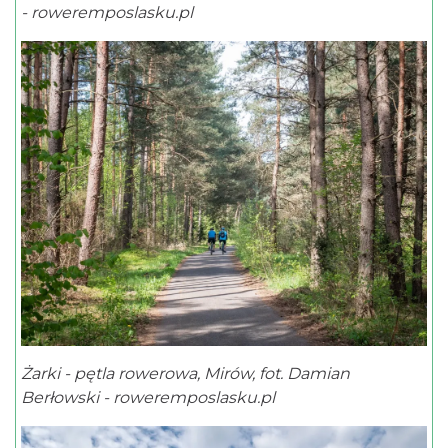
- roweremposlasku.pl
Żarki - pętla rowerowa, Mirów, fot. Damian
Berłowski - roweremposlasku.pl