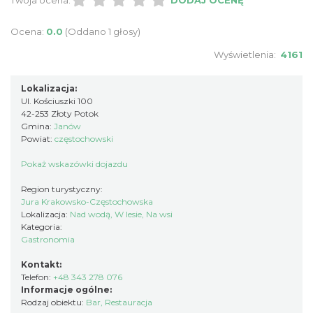
Twoja ocena:
DODAJ OCENĘ
Ocena:
0.0
(Oddano 1 głosy)
Wyświetlenia:
4161
Lokalizacja:
Ul. Kościuszki 100
42-253 Złoty Potok
Gmina:
Janów
Powiat:
częstochowski
Pokaż wskazówki dojazdu
Region turystyczny:
Jura Krakowsko-Częstochowska
Lokalizacja:
Nad wodą, W lesie, Na wsi
Kategoria:
Gastronomia
Kontakt:
Telefon:
+48 343 278 076
Informacje ogólne:
Rodzaj obiektu:
Bar
,
Restauracja