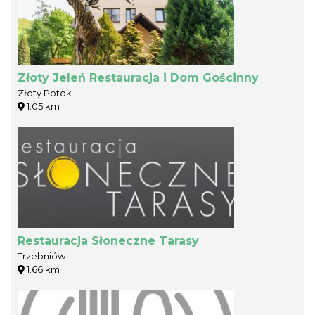
Złoty Jeleń Restauracja i Dom Gościnny
Złoty Potok
1.05 km
Restauracja Słoneczne Tarasy
Trzebniów
1.66 km