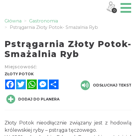
0
Główna
Gastronomia
Pstrągarnia Złoty Potok- Smażalnia Ryb
Pstrągarnia Złoty Potok-
Smażalnia Ryb
Miejscowość:
ZŁOTY POTOK
Facebook
Twitter
WhatsApp
Messenger
Share
ODSŁUCHAJ TEKST
DODAJ DO PLANERA
Złoty Potok nieodłącznie związany jest z hodowlą
królewskiej ryby – pstrąga tęczowego.