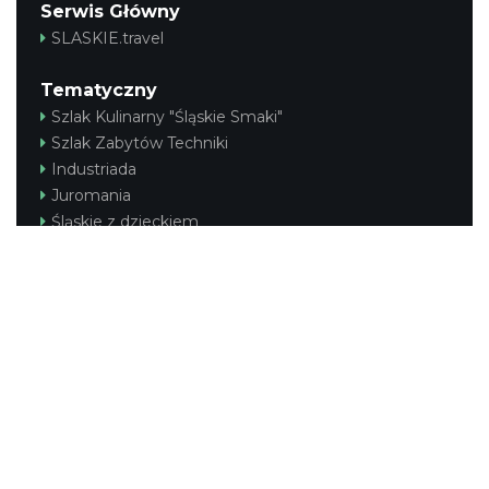
Serwis Główny
SLASKIE.travel
Tematyczny
Szlak Kulinarny "Śląskie Smaki"
Szlak Zabytów Techniki
Industriada
Juromania
Śląskie z dzieckiem
Szlak Przyrody
Śląskie po zdrowie
Narty w Śląskim
Rowerem przez Śląskie
Kajakiem przez Śląskie
Regionalny
Beskidy
Śląsk Cieszyński
Jura Krakowsko-Częstochowska
Kraina Górnej Odry