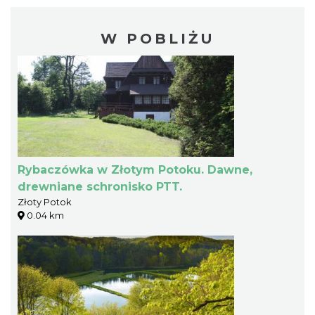
W POBLIŻU
Rybaczówka w Złotym Potoku. Dawne,
drewniane schronisko PTT.
Złoty Potok
0.04 km