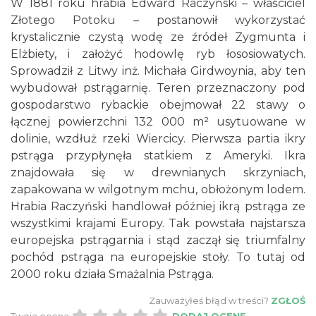
W 1881 roku hrabia Edward Raczyński – właściciel
Złotego Potoku – postanowił wykorzystać
krystalicznie czystą wodę ze źródeł Zygmunta i
Elżbiety, i założyć hodowlę ryb łososiowatych.
Sprowadził z Litwy inż. Michała Girdwoynia, aby ten
wybudował pstrągarnię. Teren przeznaczony pod
gospodarstwo rybackie obejmował 22 stawy o
łącznej powierzchni 132 000 m² usytuowane w
dolinie, wzdłuż rzeki Wiercicy. Pierwsza partia ikry
pstrąga przypłynęła statkiem z Ameryki. Ikra
znajdowała się w drewnianych skrzyniach,
zapakowana w wilgotnym mchu, obłożonym lodem.
Hrabia Raczyński handlował później ikrą pstrąga ze
wszystkimi krajami Europy. Tak powstała najstarsza
europejska pstrągarnia i stąd zaczął się triumfalny
pochód pstrąga na europejskie stoły. To tutaj od
2000 roku działa Smażalnia Pstrąga.
Zauważyłeś błąd w treści?
ZGŁOŚ