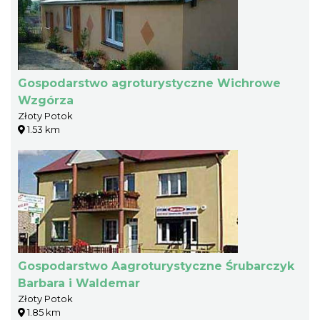
Gospodarstwo agroturystyczne Wichrowe
Wzgórza
Złoty Potok
1.53 km
Gospodarstwo Aagroturystyczne Śrubarczyk
Barbara i Waldemar
Złoty Potok
1.85 km