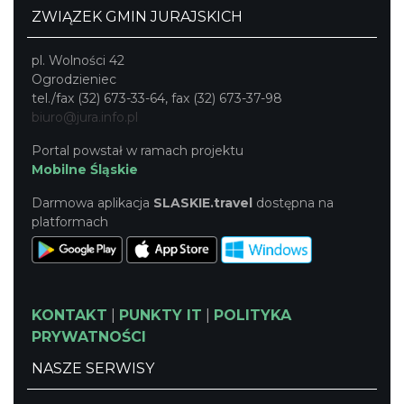
ZWIĄZEK GMIN JURAJSKICH
pl. Wolności 42
Ogrodzieniec
tel./fax (32) 673-33-64, fax (32) 673-37-98
biuro@jura.info.pl
Portal powstał w ramach projektu
Mobilne Śląskie
Darmowa aplikacja
SLASKIE.travel
dostępna na
platformach
KONTAKT
|
PUNKTY IT
|
POLITYKA
PRYWATNOŚCI
NASZE SERWISY