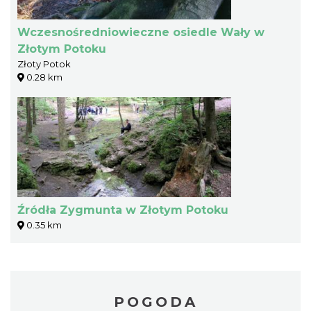
Wczesnośredniowieczne osiedle Wały w
Złotym Potoku
Złoty Potok
0.28 km
Źródła Zygmunta w Złotym Potoku
0.35 km
POGODA