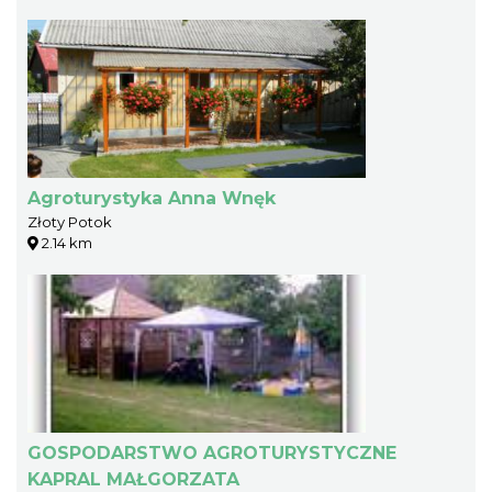
Agroturystyka Anna Wnęk
Złoty Potok
2.14 km
GOSPODARSTWO AGROTURYSTYCZNE
KAPRAL MAŁGORZATA