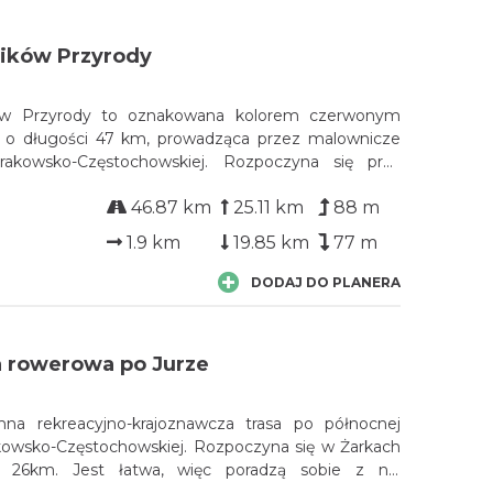
ików Przyrody
ów Przyrody to oznakowana kolorem czerwonym
 o długości 47 km, prowadząca przez malownicze
rakowsko-Częstochowskiej. Rozpoczyna się przy
owym w Poraju, a kończy przy Zamku Bąkowiec
46.87 km
25.11 km
88 m
sa wiedzie przez Choroń, Myszków i Włodowice,
cennych przyrodniczo miejsc.
1.9 km
19.85 km
77 m
DODAJ DO PLANERA
la rowerowa po Jurze
na rekreacyjno-krajoznawcza trasa po północnej
akowsko-Częstochowskiej. Rozpoczyna się w Żarkach
ie 26km. Jest łatwa, więc poradzą sobie z nią
werzyści oraz rodziny z dziećmi.