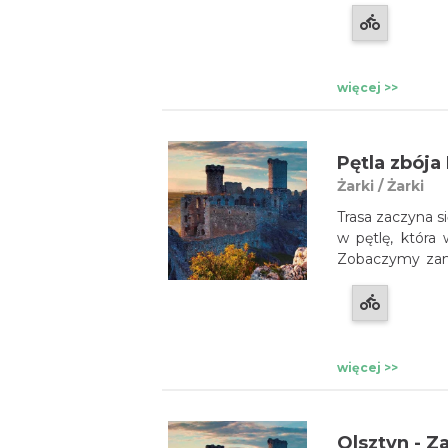
więcej >>
Żarki / Żarki
Trasa zaczyna si
w pętlę, która
Zobaczymy zame
w Łutowcu i Pr
klasztor w Leś
krajobraz, pię
miasteczka Żark
więcej >>
Olsztyn - Z