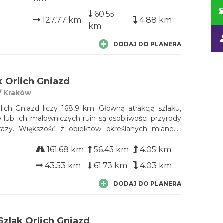
60.55
127.77 km
4.88 km
km
DODAJ DO PLANERA
k Orlich Gniazd
/ Kraków
lich Gniazd liczy 168,9 km. Główną atrakcją szlaku,
lub ich malowniczych ruin są osobliwości przyrody
brazy. Większość z obiektów określanych mianem
powstała za panowania Kazimierza Wielkiego. Zamki
161.68 km
56.43 km
4.05 km
anicy Królestwa Polskiego oraz jego stolicy, Krakowa,
najazdem Czechów od strony Śląska.
43.53 km
61.73 km
4.03 km
DODAJ DO PLANERA
zlak Orlich Gniazd