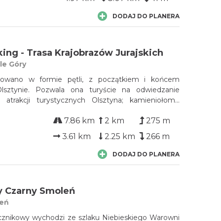
DODAJ DO PLANERA
ing - Trasa Krajobrazów Jurajskich
le Góry
ktowano w formie pętli, z początkiem i końcem
sztynie. Pozwala ona turyście na odwiedzanie
h atrakcji turystycznych Olsztyna; kamieniołomu
ich Gór, góry Biakło, Lipówek oraz zamku książęcego.
7.86 km
2 km
275 m
tym cały odcinek znajdujący się na terenie rezerwatu
kole Góry" poprowadzono wzdłuż istniejących
3.61 km
2.25 km
266 m
as turystycznych.
DODAJ DO PLANERA
zy Czarny Smoleń
leń
ącznikowy wychodzi ze szlaku Niebieskiego Warowni