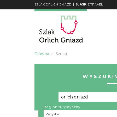
|
SZLAK ORLICH GNIAZD
SLASKIE.
TRAVEL
Główna
Szukaj
WYSZUKI
Region turystyczny
Region
Wszystko