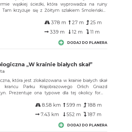
ormie wąskiej ścieżki, która wyprowadza na ruiny
 Tam krzyżuje się z Żółtym szlakiem Smoleńskim
moleń do zamku Udórz. Zamek Smoleń jest jednym
378 m
27 m
25 m
ołożonych Orlich Gniazd. Zamontowane ...
339 m
12 m
11 m
DODAJ DO PLANERA
logiczna „W krainie białych skał”
ęta
czna, która jest zlokalizowana w krainie białych skał
 krańcu Parku Krajobrazowego Orlich Gniazd
yn. Prezentuje ona typowe dla tej okolicy formy
sowego, takie jak: wapienne wzgórza, jaskinie,
8.58 km
599 m
188 m
 i nisze skalne, leje krasowe, a tak...
7.43 km
552 m
187 m
DODAJ DO PLANERA