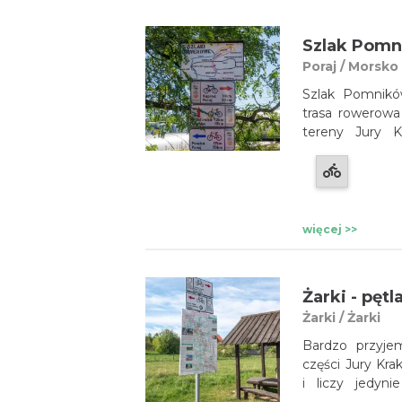
Szlak Pomn
Poraj / Morsko
Szlak Pomnik
trasa rowerowa
tereny Jury K
dworcu kolej
w Morsku. Tra
oferując wiele 
więcej >>
Żarki - pęt
Żarki / Żarki
Bardzo przyjem
części Jury Kr
i liczy jedyn
początkujący ro