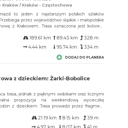
 Kraków / Kraków - Częstochowa
Gniazd to jeden z najstarszym polskich szlaków
 Przebiega przez województwo śląskie i małopolskie
chowę z Krakowem. Trasa oznaczona jest kolorem
 trzy warianty: pieszy (162km), rowerowy (190km)
189.61 km
89.43 km
328 m
4.44 km
95.74 km
334 m
DODAJ DO PLANERA
rowa z dzieckiem: Żarki-Bobolice
a trasa, jednak z pięknymi widokami oraz licznymi
Idealna propozycja na weekendową wycieczkę
odzin z dzieckiem. Trasa prowadzi przez fragment
 Gniazd a podczas jej przebiegu będziemy mieli
21.19 km
8.15 km
39 m
iedzenia dwóch zamków.
4.97 km
8.07 km
41 m