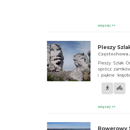
więcej >>
Pieszy Szla
Częstochowa 
Pieszy Szlak Or
oprócz zamków 
i piękne krajo
Orlich Gniazd 
miały strzec gr
głównie przed 
więcej >>
Rowerowy S