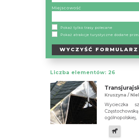
turystyczny
Miejscowość
Pokaż tylko trasy polecane
Pokaż atrakcje turystyczne dodane prz
WYCZYŚĆ
FORMULARZ
Liczba elementów:
26
Transjurajs
Kruszyna / Nie
Wycieczka s
Częstochowską
ogólnopolskie
Transjurajsk
jednodniowych 
śląskie. Podczas 