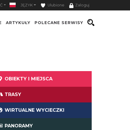
Ć
JĘZYK
Ulubione
Zaloguj
E
ARTYKUŁY
POLECANE SERWISY
OBIEKTY I MIEJSCA
TRASY
WIRTUALNE WYCIECZKI
PANORAMY