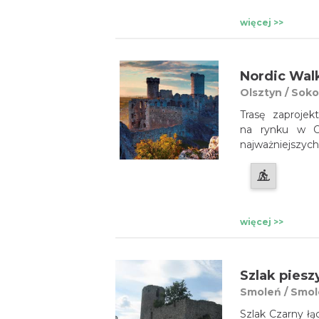
więcej >>
Nordic Walk
Olsztyn / Soko
Trasę zaproje
na rynku w Ol
najważniejszyc
Kielniki, Sokol
Część trasy, w 
przyrody "So
znakowanych tr
więcej >>
Szlak pies
Smoleń / Smo
Szlak Czarny ł