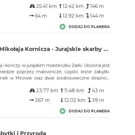
25.41 km
12.42 km
146 m
64 m
12.92 km
144 m
DODAJ DO PLANERA
Pętla zbója Mikołaja Kornicza - Jurajskie skarby strażnice, zamek, klasztor, bunkry
ę i kończy w jurajskim miasteczku Żarki. Ułożona jest
 wiedzie poprzez malownicze, często leśne zakątki.
k w Mirowie oraz dwie średniowieczne strażnice
zewodziszowicach na Szlaku Orlich Gniazd, a także
23.77 km
11.48 km
43 m
niowie, dzielnicy Żarek. Spodobają się: jurajski
kne widoki oraz dziedzictwo kulturowe jurajskiego
267 m
12.02 km
39 m
i.
DODAJ DO PLANERA
abytki i Przyroda