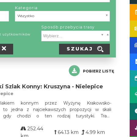
Kategoria
Kategoria
Wszystko
Sposób przebycia trasy
ez użytkowników
SZUKAJ
POBIERZ LISTĘ
ki Szlak Konny: Kruszyna - Nielepice
lepice
zlakiem konnym przez Wyżynę Krakowsko-
 to jedna z najciekawszych propozycji w skali
j, gdy chodzi o ten rodzaj turystyki. Trasa
iego szlaku Konnego rozłożona została na 8
252.44
odcinków, z czego 5 dni przypada na województwo
64.13 km
4.99 km
k...
km