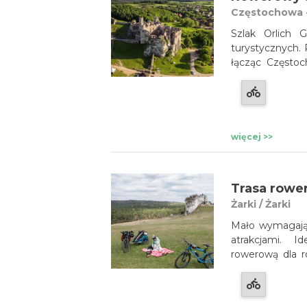
Częstochowa -
Szlak Orlich 
turystycznych.
łącząc Często
czerwonym i ma
i konny.
więcej >>
Trasa rowe
Żarki / Żarki
Mało wymagając
atrakcjami. 
rowerową dla r
Szlaku Orlich
możliwość odw