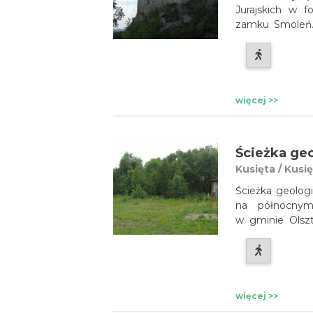
Jurajskich w f
zamku Smoleń.
z ruin zamku S
z najpiękniej p
więcej >>
Ścieżka geo
Kusięta / Kusi
Ścieżka geologi
na północnym
w gminie Olszt
krajobrazu kra
naturalne schrony
więcej >>