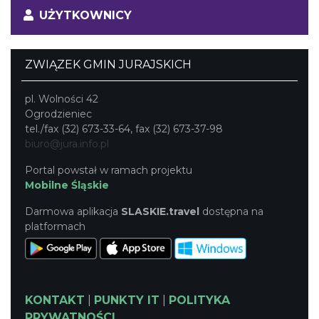
UŻYTKOWNICY
ZWIĄZEK GMIN JURAJSKICH
pl. Wolności 42
Ogrodzieniec
tel./fax (32) 673-33-64, fax (32) 673-37-98
biuro@jura.info.pl
Portal powstał w ramach projektu
Mobilne Śląskie
Darmowa aplikacja
SLASKIE.travel
dostępna na
platformach
KONTAKT
|
PUNKTY IT
|
POLITYKA
PRYWATNOŚCI