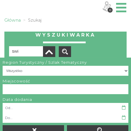
0
Główna
Szukaj
WYSZUKIWARKA
Region Turystyczny / Szlak Tematyczny
Liczba elementów:
9
Miejscowość
Data dodania
O projekcie
Projekt „Mobilne Śląskie”. Stworzenie systemu aplikacji
mobilnych z wykorzystaniem zdigitalizowanych zasobów