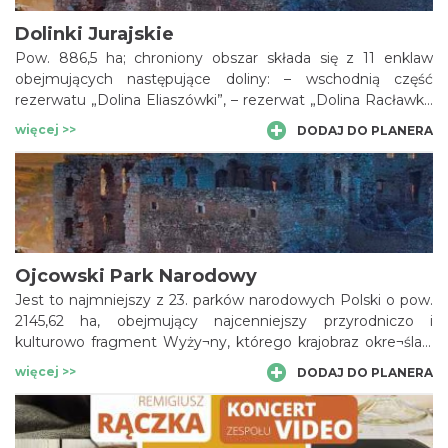
Dolinki Jurajskie
Pow. 886,5 ha; chroniony obszar składa się z 11 enklaw
obejmujących następujące doliny: – wschodnią część
rezerwatu „Dolina Eliaszówki”, – rezerwat „Dolina Racławki”
oraz fragment wierzchowiny ze skałą Krzyżową i Jaskinią
więcej >>
DODAJ DO PLANERA
Racławicką, – rezerwat „Dolina Szklarki”, – górny odcinek
Doliny Będkowskiej łącznie z otoczeniem Jaskini
Nietoperzowej oraz dwoma fragmentami wierzchowin w
Jerzmanowicach z tamt. ostańcami Skałką 502 i Łysą oraz
Kozią i Psiklatką, – rezerwat „Wąwóz Bolechowicki” wraz z
zach. wierzchowiną, – rezerwat „Dolina Kluczwody” wraz ze
wsch. zboczem górnej części doliny z grupą skalną Berdo i
Ojcowski Park Narodowy
Jaskinią Wierzchowską Górną.
Jest to najmniejszy z 23. parków narodowych Polski o pow.
2145,62 ha, obejmujący najcenniejszy przyrodniczo i
kulturowo fragment Wyży¬ny, którego krajobraz okre¬ślają
wspomniane doliny Prądnika i Sąspowska.
więcej >>
DODAJ DO PLANERA