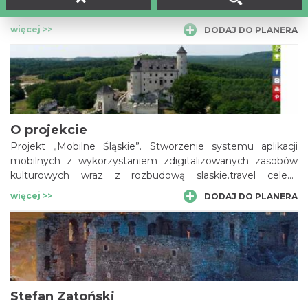
kulturowych wraz z rozbudową slaskie.travel celem
zapewnienia powszechnego i otwartego dostępu do tych
więcej >>
DODAJ DO PLANERA
zasobów.”
O projekcie
Projekt „Mobilne Śląskie”. Stworzenie systemu aplikacji
mobilnych z wykorzystaniem zdigitalizowanych zasobów
kulturowych wraz z rozbudową slaskie.travel celem
zapewnienia powszechnego i otwartego dostępu do tych
więcej >>
DODAJ DO PLANERA
zasobów.”
Stefan Zatoński