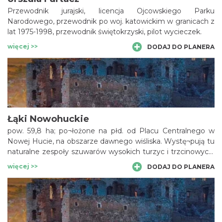
Przewodnik jurajski, licencja Ojcowskiego Parku
Narodowego, przewodnik po woj. katowickim w granicach z
lat 1975-1998, przewodnik świętokrzyski, pilot wycieczek.
więcej >>
DODAJ DO PLANERA
Łąki Nowohuckie
pow. 59,8 ha; po¬łożone na płd. od Placu Centralnego w
Nowej Hucie, na obszarze dawnego wiśliska. Wystę¬pują tu
naturalne zespoły szuwarów wysokich turzyc i trzcinowych,
a także liczne zespoły półnaturalne, jak np.: podmokła łąka z
więcej >>
DODAJ DO PLANERA
ostro-żeniem łąkowym, świeża łąka z rajgrasem wyniosłym
oraz szuwar z kosaćcem żółtym.