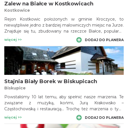
Zalew na Białce w Kostkowicach
Kostkowice
Rejon Kostkowic położonych w gminie Kroczyce, to
niewątpliwie jedno z bardziej malowniczych miejsc na Jurze.
Znajduje się tu, zbudowany na rzeczce Białce, popularny
zbiornik wodny, zwany zalewem Kostkowice lub Dzibice.
więcej >>
DODAJ DO PLANERA
Poniżej znajdują się trzy mniejsze akweny. Oprócz
plażowania i kąpieli tutejsze okolice stwarzają okazję do
innych form spędzania wolnego czasu. Lasy przyciągają
amatorów grzybów, a rozpoczynający się tu szlak
turystyczny umożliwia wędrówkę wzdłuż pasma Skał
Kroczyckich.
Stajnia Biały Borek w Biskupicach
Biskupice
Powstaliśmy 10 lat temu, aby spełnić nasze marzenia. Te
związane z muzyką, końmi, Jurą Krakowsko –
Częstochowską i restauracją… Trochę też marzenia o tym,
aby mieć coś swojego i pracować dla tego dzieła. Jeśli udało
więcej >>
DODAJ DO PLANERA
nam się przy okazji sprawić komuś przyjemność, to
niezmiernie nam miło. Organizujemy koncerty, recitale,