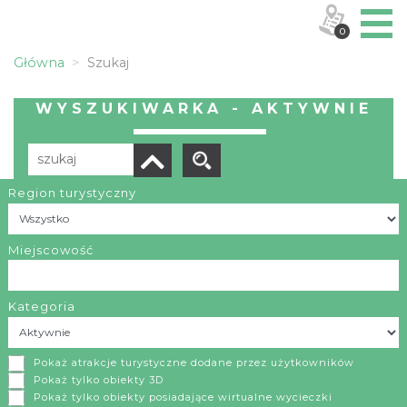
0
Główna
Szukaj
WYSZUKIWARKA - AKTYWNIE
Region turystyczny
Liczba elementów:
6
POBIERZ LISTĘ
Miejscowość
Kategoria
Pustynia Siedlecka
Pokaż atrakcje turystyczne dodane przez użytkowników
Mianem Pustyni Siedleckiej określa się jeden z
Pokaż tylko obiekty 3D
Pokaż tylko obiekty posiadające wirtualne wycieczki
piaszczystych obszarów na Wyżynie Krakowsko-