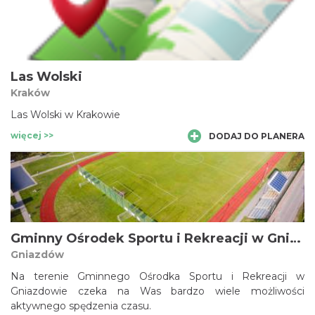
wernisaże, spotkania integracyjne. Latem prowadzimy
obozy konne dla dzieci i młodzieży urozmaicone zajęciami
językowymi, żeglarskimi, plastycznymi, aktorskimi. Staramy
się promować i propagować kulturę, rekreację, sport,
turystykę – szczególnie turystykę jeździecką. Co nas
Las Wolski
napędza ? Widok koni galopujących pod Sokolimi Górami.
Kraków
Zapraszamy! Zobaczcie je z nami.
Las Wolski w Krakowie
więcej >>
DODAJ DO PLANERA
Gminny Ośrodek Sportu i Rekreacji w Gniazdowie
Gniazdów
Na terenie Gminnego Ośrodka Sportu i Rekreacji w
Gniazdowie czeka na Was bardzo wiele możliwości
aktywnego spędzenia czasu.