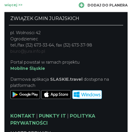
więcej >>
DODAJ DO PLANERA
ZWIĄZEK GMIN JURAJSKICH
pl. Wolności 42
Ogrodzieniec
tel./fax (32) 673-33-64, fax (32) 673-37-98
biuro@jura.info.pl
Portal powstał w ramach projektu
Mobilne Śląskie
Darmowa aplikacja
SLASKIE.travel
dostępna na
platformach
KONTAKT
|
PUNKTY IT
|
POLITYKA
PRYWATNOŚCI