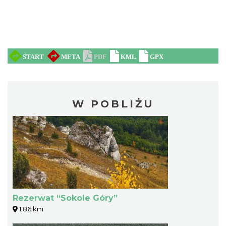
W POBLIŻU
Rezerwat “Sokole Góry”
1.86 km