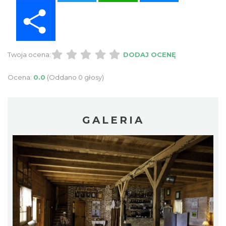
Share
Twoja ocena:
DODAJ OCENĘ
Ocena:
0.0
(Oddano 0 głosy)
GALERIA