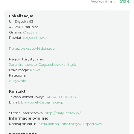
Wyświetlenia:
2124
Lokalizacja:
Ul. Zrębska 93
42-256 Biskupice
Gmina:
Olsztyn
Powiat:
częstochowski
Pokaż wskazówki dojazdu
Region turystyczny:
Jura Krakowsko-Częstochowska, Śląsk
Lokalizacja:
Na wsi
Kategoria:
Aktywnie
Kontakt:
Telefon komórkowy:
+48 600 096 708
Email:
bialyborek@stajnia.civ.pl
Strona internetowa:
http://bialy-borek.pl/
Informacje ogólne:
Rodzaj obiektu:
Jazda konna
,
Inne rozrywki sportowe