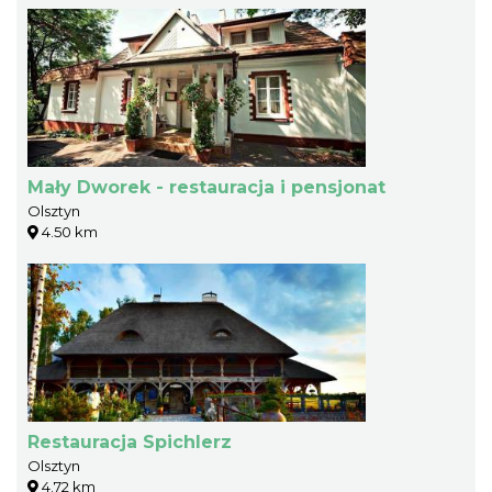
Mały Dworek - restauracja i pensjonat
Olsztyn
4.50 km
Restauracja Spichlerz
Olsztyn
4.72 km