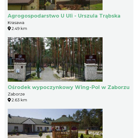
Agrogospodarstwo U Uli - Urszula Trąbska
Krasawa
2.49 km
Ośrodek wypoczynkowy Wing-Pol w Zaborzu
Zaborze
2.63 km