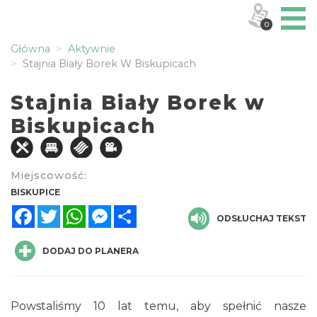
0
Główna
Aktywnie
Stajnia Biały Borek W Biskupicach
Stajnia Biały Borek w
Biskupicach
Miejscowość:
BISKUPICE
Facebook
Twitter
WhatsApp
Messenger
Share
ODSŁUCHAJ TEKST
DODAJ DO PLANERA
Powstaliśmy 10 lat temu, aby spełnić nasze