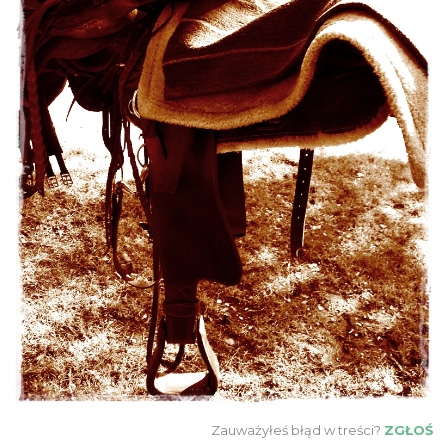
Zauważyłeś błąd w treści?
ZGŁOŚ