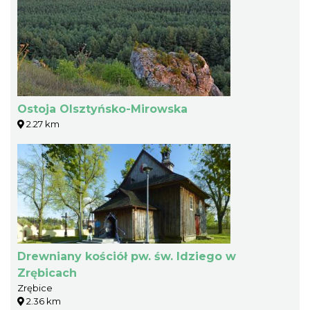
Ostoja Olsztyńsko-Mirowska
2.27 km
Drewniany kościół pw. św. Idziego w
Zrębicach
Zrębice
2.36 km