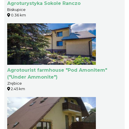
Agroturystyka Sokole Ranczo
Biskupice
0.36 km
Agrotourist farmhouse "Pod Amonitem"
("Under Ammonite")
Zrębice
2.45 km