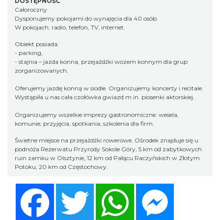
DOSTĘPNOŚĆ
Całoroczny
Dysponujemy pokojami do wynajęcia dla 40 osób.
W pokojach: radio, telefon, TV, internet.
Obiekt posiada:
- parking,
- stajnia – jazda konna, przejażdżki wozem konnym dla grup
zorganizowanych.
Oferujemy jazdę konną w siodle. Organizujemy koncerty i recitale.
Wystąpiła u nas cała czołówka gwiazd m.in. piosenki aktorskiej.
Organizujemy wszelkie imprezy gastronomiczne: wesela,
komunie, przyjęcia, spotkania, szkolenia dla firm.
Świetne miejsce na przejażdżki rowerowe. Ośrodek znajduje się u
podnóża Rezerwatu Przyrody Sokole Góry, 5 km od zabytkowych
ruin zamku w Olsztynie, 12 km od Pałącu Raczyńskich w Złotym
Potoku, 20 km od Częstochowy.
Facebook
Twitter
WhatsApp
Messenger