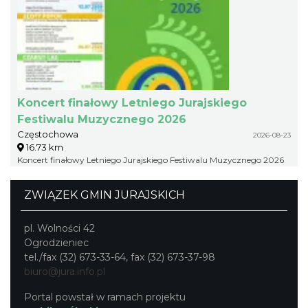
Koncert finałowy Letniego Jurajskiego
Festiwalu Muzycznego 2026
Częstochowa
2026-08-23
16.73 km
Koncert finałowy Letniego Jurajskiego Festiwalu Muzycznego 2026
ZWIĄZEK GMIN JURAJSKICH
pl. Wolności 42
Ogrodzieniec
tel./fax (32) 673-33-64, fax (32) 673-37-98
biuro@jura.info.pl
Portal powstał w ramach projektu