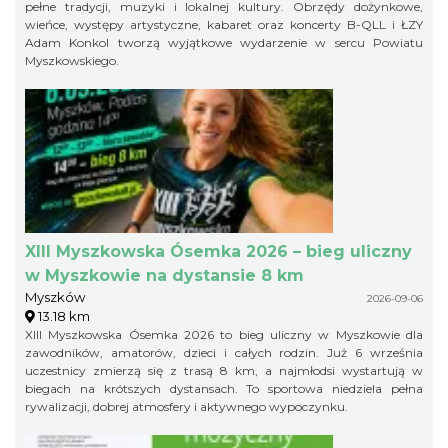
pełne tradycji, muzyki i lokalnej kultury. Obrzędy dożynkowe,
wieńce, występy artystyczne, kabaret oraz koncerty B-QLL i ŁZY
Adam Konkol tworzą wyjątkowe wydarzenie w sercu Powiatu
Myszkowskiego.
XIII Myszkowska Ósemka 2026 – bieg uliczny
w Myszkowie na dystansie 8 km
Myszków
2026-09-06
13.18 km
XIII Myszkowska Ósemka 2026 to bieg uliczny w Myszkowie dla
zawodników, amatorów, dzieci i całych rodzin. Już 6 września
uczestnicy zmierzą się z trasą 8 km, a najmłodsi wystartują w
biegach na krótszych dystansach. To sportowa niedziela pełna
rywalizacji, dobrej atmosfery i aktywnego wypoczynku.