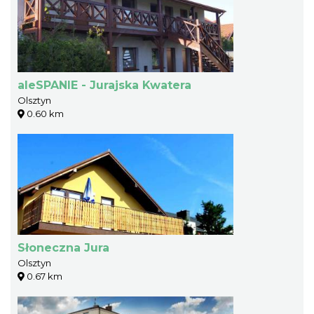
aleSPANIE - Jurajska Kwatera
Olsztyn
0.60 km
Słoneczna Jura
Olsztyn
0.67 km