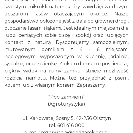
swoistym mikroklimatem, który zawdzięcza dużym
obszarom lasów otaczającym okolice. Nasze
gospodarstwo położone jest z dala od głównej drogi,
otoczane lasami i łąkami. Jest idealnym miejscem dla
ludzi ceniących sobie ciszę i spokój oraz lubiących
kontakt z naturą. Dysponujemy samodzielnym,
murowanym domkiem z 4 - 6 miejscami
noclegowymi wyposażonym w kuchnię, jadalnie,
sypialnię oraz łazienkę. Z okien domu rozpościera się
piękny widok na ruiny zamku. Istnieje możliwość
rozbicia namiotu. Można też przyjechać z psem,
kotem lub z własnym koniem. Zapraszamy.
"Pod zamkiem"
(Agroturystyka)
ul. Karłowatej Sosny 5, 42-256 Olsztyn
tel. 601 416 000
e-mail: rezerwacja@podzamkiem.pl