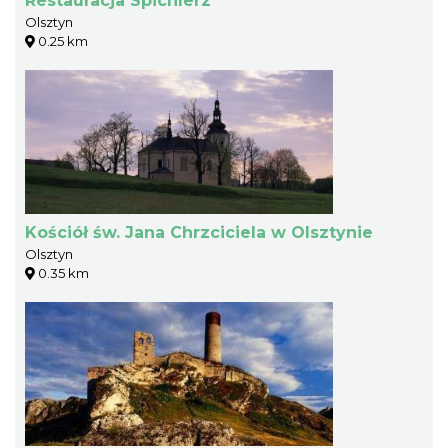
Restauracja Spichlerz
Olsztyn
0.25 km
Kościół św. Jana Chrzciciela w Olsztynie
Olsztyn
0.35 km