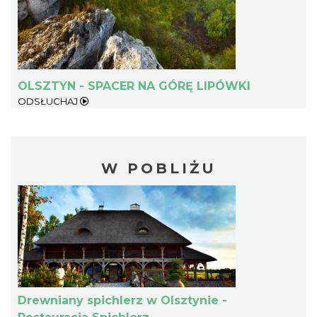
OLSZTYN - SPACER NA GÓRĘ LIPÓWKI
ODSŁUCHAJ
W POBLIŻU
Drewniany spichlerz w Olsztynie -