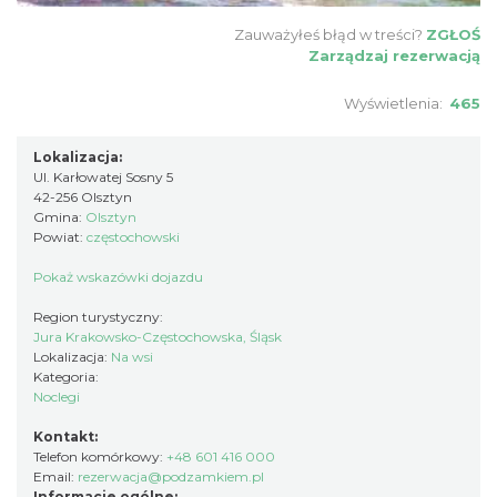
Zauważyłeś błąd w treści?
ZGŁOŚ
Zarządzaj rezerwacją
Wyświetlenia:
465
Lokalizacja:
Ul. Karłowatej Sosny 5
42-256 Olsztyn
Gmina:
Olsztyn
Powiat:
częstochowski
Pokaż wskazówki dojazdu
Region turystyczny:
Jura Krakowsko-Częstochowska, Śląsk
Lokalizacja:
Na wsi
Kategoria:
Noclegi
Kontakt:
Telefon komórkowy:
+48 601 416 000
Email:
rezerwacja@podzamkiem.pl
Informacje ogólne: