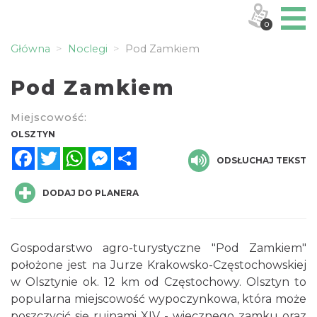
0
Główna
Noclegi
Pod Zamkiem
Pod Zamkiem
Miejscowość:
OLSZTYN
Facebook
Twitter
WhatsApp
Messenger
Share
ODSŁUCHAJ TEKST
DODAJ DO PLANERA
Gospodarstwo agro-turystyczne "Pod Zamkiem"
położone jest na Jurze Krakowsko-Częstochowskiej
w Olsztynie ok. 12 km od Częstochowy. Olsztyn to
popularna miejscowość wypoczynkowa, która może
poszczycić się ruinami XIV - wiecznego zamku oraz