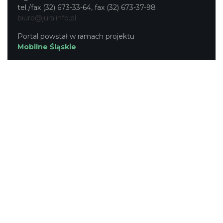
tel./fax (32) 673-33-64, fax (32) 673-37-98
biuro@jura.info.pl
Portal powstał w ramach projektu
Mobilne Śląskie
Darmowa aplikacja
SLASKIE.travel
dostępna na
platformach
KONTAKT
|
PUNKTY IT
|
POLITYKA
PRYWATNOŚCI
NASZE SERWISY
Serwis Główny
SLASKIE.travel
Tematyczny