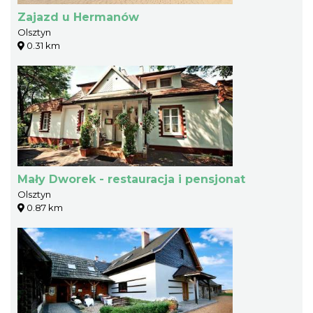
Zajazd u Hermanów
Olsztyn
0.31 km
Mały Dworek - restauracja i pensjonat
Olsztyn
0.87 km