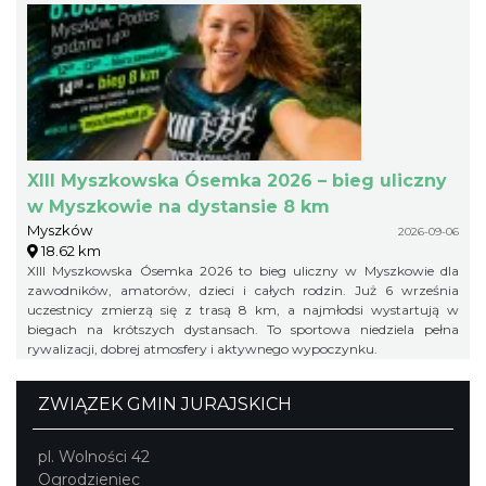
XIII Myszkowska Ósemka 2026 – bieg uliczny
w Myszkowie na dystansie 8 km
Myszków
2026-09-06
18.62 km
XIII Myszkowska Ósemka 2026 to bieg uliczny w Myszkowie dla
zawodników, amatorów, dzieci i całych rodzin. Już 6 września
uczestnicy zmierzą się z trasą 8 km, a najmłodsi wystartują w
biegach na krótszych dystansach. To sportowa niedziela pełna
rywalizacji, dobrej atmosfery i aktywnego wypoczynku.
ZWIĄZEK GMIN JURAJSKICH
pl. Wolności 42
Ogrodzieniec