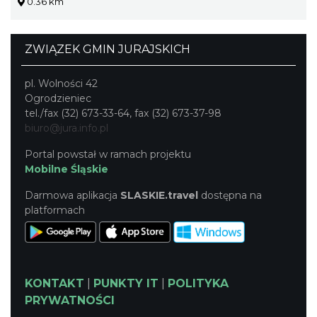
0.36 km
ZWIĄZEK GMIN JURAJSKICH
pl. Wolności 42
Ogrodzieniec
tel./fax (32) 673-33-64, fax (32) 673-37-98
biuro@jura.info.pl
Portal powstał w ramach projektu
Mobilne Śląskie
Darmowa aplikacja
SLASKIE.travel
dostępna na
platformach
KONTAKT
|
PUNKTY IT
|
POLITYKA
PRYWATNOŚCI