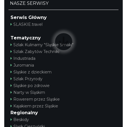
NASZE SERWISY
Serwis Główny
SLASKIE.travel
Tematyczny
Szlak Kulinarny "Śląskie Smaki"
Szlak Zabytów Techniki
Industriada
Juromania
Śląskie z dzieckiem
Szlak Przyrody
Śląskie po zdrowie
Narty w Śląskim
Rowerem przez Śląskie
Kajakiem przez Śląskie
Regionalny
Beskidy
Śląsk Cieszyński