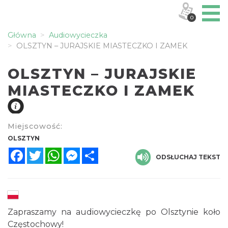
0
Główna
Audiowycieczka
OLSZTYN – JURAJSKIE MIASTECZKO I ZAMEK
OLSZTYN – JURAJSKIE
MIASTECZKO I ZAMEK
Miejscowość:
OLSZTYN
Facebook
Twitter
WhatsApp
Messenger
Share
ODSŁUCHAJ TEKST
Zapraszamy na audiowycieczkę po Olsztynie koło
Częstochowy!