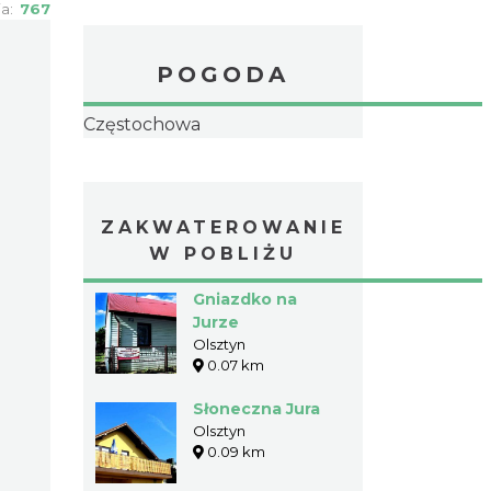
ia:
767
POGODA
Częstochowa
ZAKWATEROWANIE
W POBLIŻU
Gniazdko na
Jurze
Olsztyn
0.07 km
Słoneczna Jura
Olsztyn
0.09 km