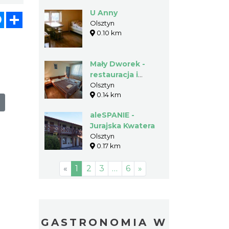
U Anny
atsApp
Messenger
Share
Olsztyn
0.10 km
Mały Dworek -
restauracja i
pensjonat
Olsztyn
0.14 km
aleSPANIE -
Jurajska Kwatera
Olsztyn
0.17 km
«
1
2
3
…
6
»
GASTRONOMIA W