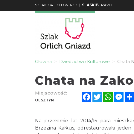
|
SZLAK ORLICH GNIAZD
SLASKIE.
TRAVEL
Główna
Dziedzictwo Kulturowe
Chata N
Chata na Zako
Miejscowość:
Facebook
Twitter
WhatsA
Mes
OLSZTYN
Na przełomie lat 2014/15 para mieszkań
Brzezina Kałkus, odrestaurowała jeden