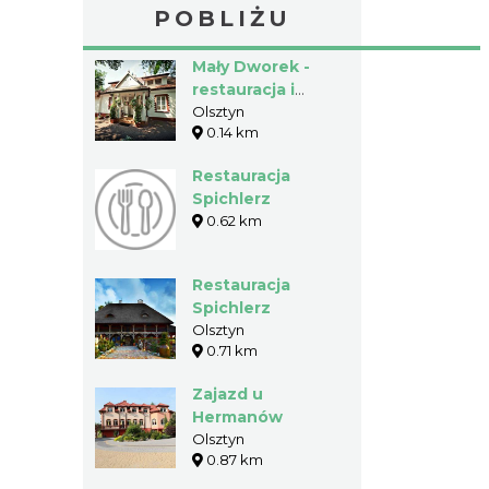
POBLIŻU
Mały Dworek -
restauracja i
pensjonat
Olsztyn
0.14 km
Restauracja
Spichlerz
0.62 km
Restauracja
Spichlerz
Olsztyn
0.71 km
Zajazd u
Hermanów
Olsztyn
0.87 km