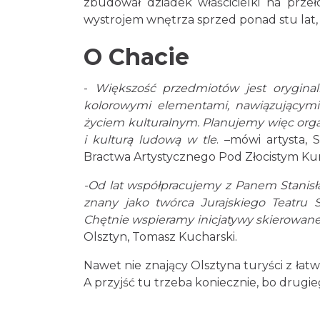
zbudował dziadek właścicielki na przeł
wystrojem wnętrza sprzed ponad stu lat, 
O Chacie
-
Większość przedmiotów jest oryginal
kolorowymi elementami, nawiązującymi 
życiem kulturalnym. Planujemy więc orga
i kulturą ludową w tle
. –mówi artysta, 
Bractwa Artystycznego Pod Złocistym Ku
-Od lat współpracujemy z Panem Stanisł
znany jako twórca Jurajskiego Teatru 
Chętnie wspieramy inicjatywy skierowane 
Olsztyn, Tomasz Kucharski.
Nawet nie znający Olsztyna turyści z łatw
A przyjść tu trzeba koniecznie, bo drugi