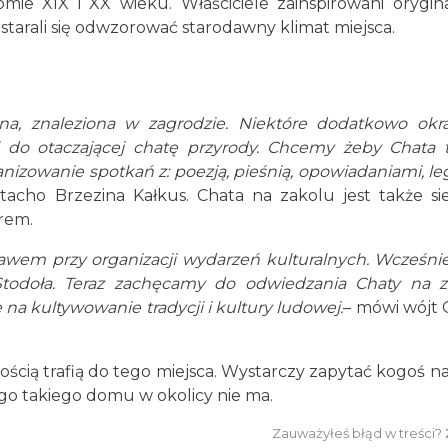
omie XIX i XX wieku. Właściciele zainspirowani orygi
starali się odwzorować starodawny klimat miejsca.
na, znaleziona w zagrodzie. Niektóre dodatkowo okr
do otaczającej chatę przyrody. Chcemy żeby Chata t
nizowanie spotkań z: poezją, pieśnią, opowiadaniami, l
Stacho Brzezina Kałkus. Chata na zakolu jest także si
rem.
awem przy organizacji wydarzeń kulturalnych. Wcześnie
Stodoła. Teraz zachęcamy do odwiedzania Chaty na z
na kultywowanie tradycji i kultury ludowej.
– mówi wójt
ością trafią do tego miejsca. Wystarczy zapytać kogoś na 
ego takiego domu w okolicy nie ma.
Zauważyłeś błąd w treści?