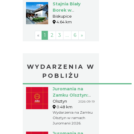
Stajnia Biały
Borek w
Biskupicach
Biskupice
4.64 km
«
1
2
3
…
6
»
WYDARZENIA W
POBLIŻU
Juromania na
Zamku Olsztyn:
19.09.2026
Olsztyn
2026-09-19
0.48 km
(sobota)
Wydarzenia na Zamku
Olsztyn w ramach
Juromanii 2026.
Juromania na