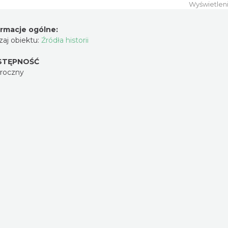
Wyświetlen
ormacje ogólne:
aj obiektu:
Źródła historii
STĘPNOŚĆ
oroczny