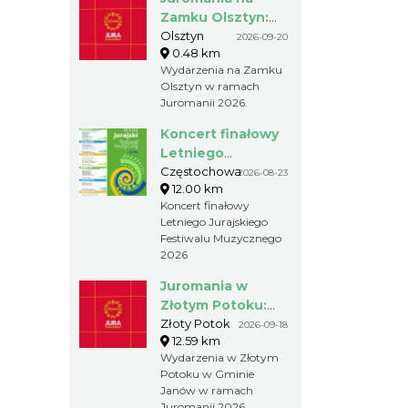
Zamku Olsztyn:
20.09.2026
Olsztyn
2026-09-20
0.48 km
(niedziela)
Wydarzenia na Zamku
Olsztyn w ramach
Juromanii 2026.
Koncert finałowy
Letniego
Jurajskiego
Częstochowa
2026-08-23
12.00 km
Festiwalu
Koncert finałowy
Muzycznego 2026
Letniego Jurajskiego
Festiwalu Muzycznego
2026
Juromania w
Złotym Potoku:
18.09.2026
Złoty Potok
2026-09-18
12.59 km
(piątek)
Wydarzenia w Złotym
Potoku w Gminie
Janów w ramach
Juromanii 2026.