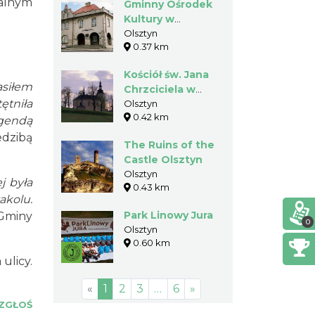
nalnym
Gminny Ośrodek
Kultury w
Olsztynie
Olsztyn
0.37 km
Kościół św. Jana
asiłem
Chrzciciela w
ętniła
Olsztynie
Olsztyn
0.42 km
egendą
edzibą
The Ruins of the
Castle Olsztyn
Olsztyn
j była
0.43 km
akolu.
Park Linowy Jura
 Gminy
0
Olsztyn
0.60 km
ulicy.
«
1
2
3
…
6
»
ZGŁOŚ