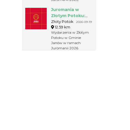
Juromania w
Złotym Potoku:
19.09.2026
Złoty Potok
2026-09-19
12.59 km
(sobota)
Wydarzenia w Złotym
Potoku w Gminie
Janów w ramach
Juromanii 2026.