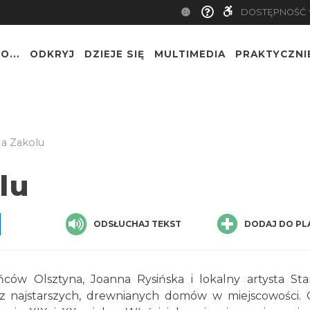
DOSTĘPNOŚĆ
O...
ODKRYJ
DZIEJE SIĘ
MULTIMEDIA
PRAKTYCZNI
a Zakolu
lu
pp
senger
Share
ODSŁUCHAJ TEKST
DODAJ DO PL
ców Olsztyna, Joanna Rysińska i lokalny artysta Sta
 z najstarszych, drewnianych domów w miejscowości. 