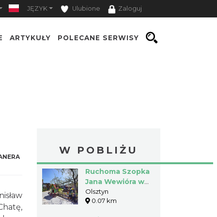
JĘZYK
Ulubione
Zaloguj
E
ARTYKUŁY
POLECANE SERWISY
W POBLIŻU
ANERA
Ruchoma Szopka
Jana Wewióra w
Olsztynie
Olsztyn
nisław
0.07 km
Chatę,